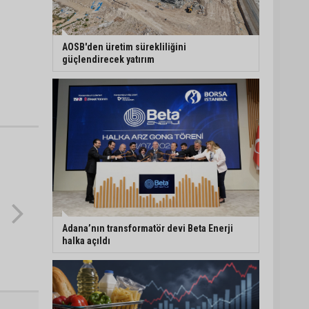
Adana’da 478 yıllık
Kemeraltı Camii’nde
⁠AOSB'den üretim sürekliliğini
sprey boya krizi:
güçlendirecek yatırım
Vatandaşlar denetimlerin
artırılmasını istedi
Adana’ya acı haber:
Adanalı polis memuru
İstanbul’daki kazada
hayatını kaybetti
Feke Belediyesi’nden
Çondu Mahallesi’nde yol
çalışması
Adana’nın transformatör devi Beta Enerji
halka açıldı