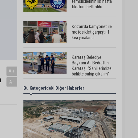
temsilcilerinin ilk hafta
fikstürü belli oldu
Kozan’da kamyonet ile
motosiklet çarpıştı: 1
kişi yaralandı
Karataş Belediye
Başkanı Ali Bedrettin
Karataş: “Sahillerimize
A+
birlikte sahip çıkalım”
n
A-
Bu Kategorideki Diğer Haberler
Pozantı’da İlçe
Jandarma Komutanlığı
ekipleri vatandaşları
dijital dolandırıcılığa
karşı uyardı
Adana Lezzet Festivali
için stratejik hazırlık
toplantısı yapıldı