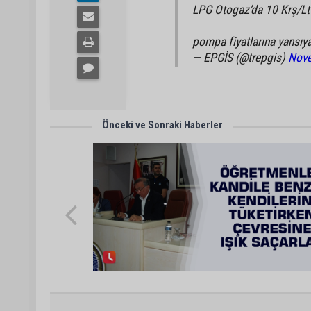
LPG Otogaz’da 10 Krş/Lt
pompa fiyatlarına yansıya
— EPGİS (@trepgis)
Nove
Önceki ve Sonraki Haberler