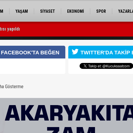
EM
YAŞAM
SİYASET
EKONOMİ
SPOR
YAZARL
sı yapıldı
FACEBOOK'TA BEĞEN
TWITTER'DA TAKİP 
aha Gösterme