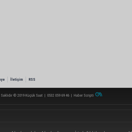
nye
İletişim
RSS
 Saklıdır © 2019
Küçük Saat
|
0532 059 69 46
|
Haber Scripti