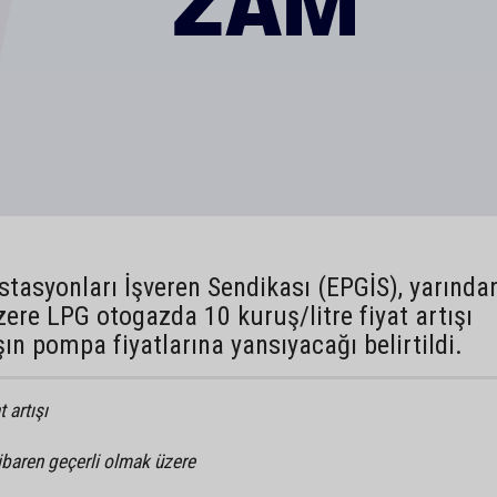
İstasyonları İşveren Sendikası (EPGİS), yarında
zere LPG otogazda 10 kuruş/litre fiyat artışı
n pompa fiyatlarına yansıyacağı belirtildi.
 artışı
ibaren geçerli olmak üzere