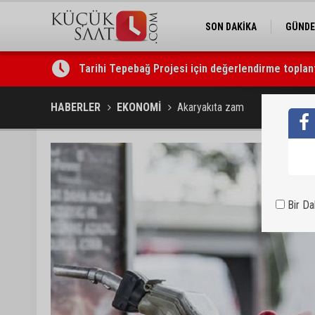
SON DAKİKA
GÜND
Tarihi Tepebağ Projesi için değerlendirme toplantı
HABERLER
EKONOMİ
Akaryakıta zam
Bir D