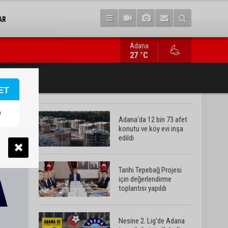
AR
Adana
Nesine 2. Lig’de Adana temsilcilerinin ilk hafta fikstürü belli ol
27 °C
ET
Adana’da 12 bin 73 afet
konutu ve köy evi inşa
edildi
Tarihi Tepebağ Projesi
için değerlendirme
toplantısı yapıldı
Nesine 2. Lig’de Adana