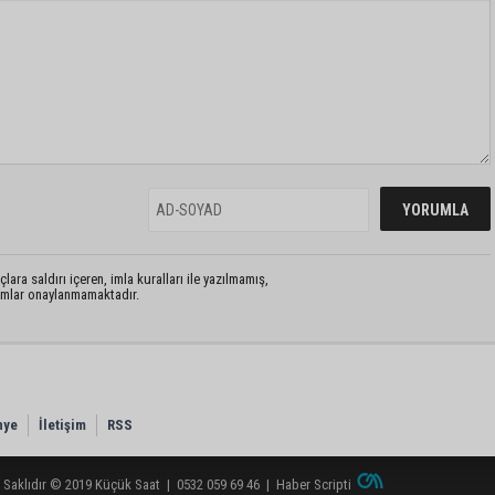
lara saldırı içeren, imla kuralları ile yazılmamış,
rumlar onaylanmamaktadır.
nye
İletişim
RSS
 Saklıdır © 2019
Küçük Saat
|
0532 059 69 46
|
Haber Scripti