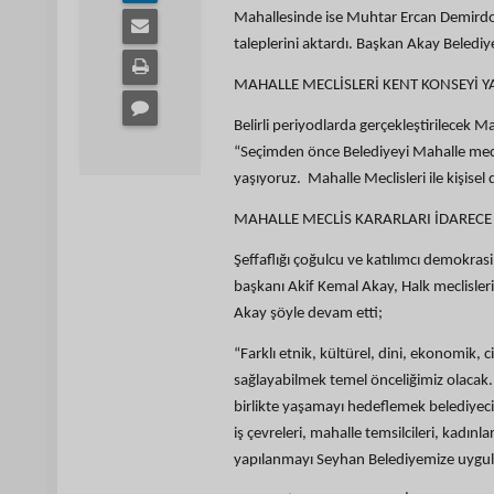
Mahallesinde ise Muhtar Ercan Demirdoğ
taleplerini aktardı. Başkan Akay Belediye
MAHALLE MECLİSLERİ KENT KONSEYİ Y
Belirli periyodlarda gerçekleştirilecek 
“Seçimden önce Belediyeyi Mahalle mecl
yaşıyoruz. Mahalle Meclisleri ile kişisel 
MAHALLE MECLİS KARARLARI İDARECE 
Şeffaflığı çoğulcu ve katılımcı demokrasi
başkanı Akif Kemal Akay, Halk meclisler
Akay şöyle devam etti;
“Farklı etnik, kültürel, dini, ekonomik, 
sağlayabilmek temel önceliğimiz olacak. 
birlikte yaşamayı hedeflemek belediyecil
iş çevreleri, mahalle temsilcileri, kadınla
yapılanmayı Seyhan Belediyemize uygula