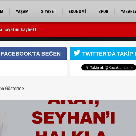
EM
YAŞAM
SİYASET
EKONOMİ
SPOR
YAZARL
şi hayatını kaybetti
deniz bir atık deposuna dönüşmemeli”
FACEBOOK'TA BEĞEN
TWITTER'DA TAKİP 
aha Gösterme