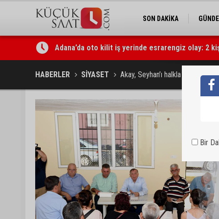
SON DAKİKA
GÜND
Adana’da oto kilit iş yerinde esrarengiz olay: 2 ki
CHP Adana Milletvekili Dr. Müzeyyen Şevkin: “Ak
HABERLER
SİYASET
Akay, Seyhan’ı halkla yönetiyor
Bir D