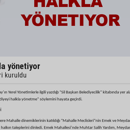
la yönetiyor
ri kuruldu
n Yerel Yönetimlerle ilgili yazdığı “Sil Başkan Belediyecilik” kitabında yer a
ediyeyi halkla yönetme” söylemini hayata geçirdi.
İ
re Mahalle dinemiklerinin katıldığı “Mahalle Meclisleri”nin Emek ve Meyda
ak halkın taleplerini dinledi. Emek Mahallesi’nde Muhtar Salih Yardım, Meyda