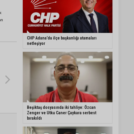
k
an
CHP Adana’da ilçe başkanlığı atamaları
netleşiyor
Beşiktaş dosyasında iki tahliye: Özcan
Zenger ve Utku Caner Çaykara serbest
bırakıldı