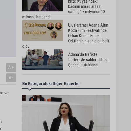
krizi: 95 yaşındaki
kadının miras arsası
satıldı, 17 milyonun 13
milyonu harcandı
Uluslararası Adana Altın
Koza Film Festivali’nde
Orhan Kemal Emek
Ödülleri’nin sahipleri belli
oldu
Adana’da trafikte
testereyle saldırı iddiası:
Şüpheli tutuklandı
A+
A-
Bu Kategorideki Diğer Haberler
Adana’da internet
kablosu hırsızlığı
lan ve
kamerada: Mahallenin bir
bölümünde internet
erişimi kesildi
Mimarlar Odası’ndan
Adana Askeri Hastanesi
n
için tescil çağrısı:
“Satılmamalı, amaç dışı
n