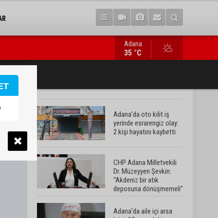
AR
Adana
Adana’da aile içi arsa krizi: 95 yaşındaki kadının miras arsası sa
35 °C
ET
Adana’da oto kilit iş
yerinde esrarengiz olay:
2 kişi hayatını kaybetti
CHP Adana Milletvekili
Dr. Müzeyyen Şevkin:
“Akdeniz bir atık
deposuna dönüşmemeli”
Adana’da aile içi arsa