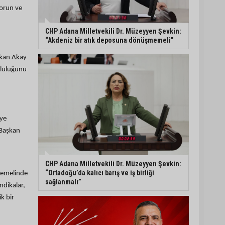
kullanılmamalı”
sorun ve
CHP Adana Milletvekili
Dr. Müzeyyen Şevkin:
CHP Adana Milletvekili Dr. Müzeyyen Şevkin:
“Ortadoğu’da kalıcı barış
“Akdeniz bir atık deposuna dönüşmemeli”
ve iş birliği sağlanmalı”
şkan Akay
AOSB’de üniversite-
tluluğunu
sanayi iş birliği toplantısı
gerçekleştirildi
iye
CHP Adana’da ilçe
başkanlığı atamaları
 Başkan
netleşiyor
CHP Adana Milletvekili Dr. Müzeyyen Şevkin:
“Ortadoğu’da kalıcı barış ve iş birliği
 temelinde
sağlanmalı”
ndikalar,
ik bir