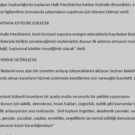
an başkanlığında toplanan Halk Meclislerine katılan Mahalle dinamikleri, 
yi ilgilendiren konularda çalışmaların yapılması için idareye talimat verdi.
APISINA ENTEGRE EDİLECEK
Mahalle Meclislerini, Kent Konseyi yapısına entegre edeceklerini kaydeden Ba
isleriyle birlikte yöneteceğimizi söylemiştim.Bunun ilk adımını atmanın mu
değil, toplumsal istekler önceliğimiz olacak” dedi.
YERİNE GETİRİLECEK
 ilkelerini esas alan bir yönetim anlayışı izleyeceklerini aktaran Seyhan Beled
inde alınan kararların hizmet üretmede kendilerine yön vereceğini kaydetti.
cinsiyet kökenli insanların bir arada mutlu ve onurlu bir şekilde yaşamasını
Bunun için laiklik, demokrasi, insan hakları, özgürlük, eşitlik gibi kavramlar
ik anlayışımızın ana noktasıdır. Sivil toplum örgütleri, akademik çevreler, se
r, gençler, çocuklar, yaşlılar, emekliler, engellilerin de temsil edildiği demokrat
manın kesin kararlılığındayız”