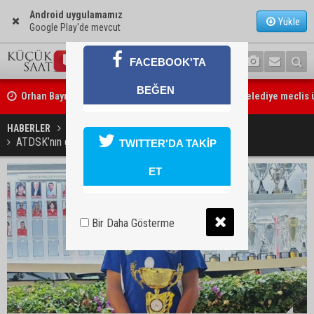
Android uygulamamız
Yükle
Google Play'de mevcut
Orhan Bayram’dan AK Parti’ye Yüreğir çıkışı: “Bizim belediye meclis
FACEBOOK'TA
ne yaptınız? Siz önce onu anlatın”
BEĞEN
Sarıçam’da su ürünlerine yönelik denetimler sürüyor
HABERLER
SPOR
ATDSK’nın genç raketi Sarp Yıldız il şampiyonu oldu
TWITTER'DA TAKİP
ET
Bir Daha Gösterme