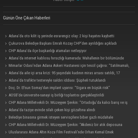
Günün Öne Çıkan Haberleri
Adana’da oto kilit iş yerinde esrarengiz olay: 2 kişi hayatını kaybetti
Çukurova Belediye Başkanı Emrah Kozay CHP’den ayrıldığını açıkladı
CHP Adana’da ilçe başkanlığı atamaları netleşiyor
Adana’da internet kablosu hırsızlığı kamerada: Mahallenin bir bölümünde
internet erişimi kesildi
Mimarlar Odası’ndan Adana Askeri Hastanesi için tescil çağrısı: “Satılmamalı,
amaç dışı kullanılmamalı”
Adana’da aile içi arsa krizi: 95 yaşındaki kadının miras arsası satıldı, 17
milyonun 13 milyonu harcandı
Adana’da trafikte testereyle saldırı iddiası: Şüpheli tutuklandı
Doç. Dr. Efsun Somay’dan implant uyarısı: “Sigara en büyük risk”
AOSB’de üniversite-sanayi iş birliği toplantısı gerçekleştirildi
CHP Adana Milletvekili Dr. Müzeyyen Şevkin: “Ortadoğu’da kalıcı barış ve iş
birliği sağlanmalı”
Adana’da taziye evinde silah çeken kişi gözaltına alındı
Belediye binasına girmek isteyen servisçilere biber gazlı müdahale
CHP Adana Milletvekili Dr. Müzeyyen Şevkin: “Akdeniz bir atık deposuna
dönüşmemeli”
Uluslararası Adana Altın Koza Film Festivali’nde Orhan Kemal Emek