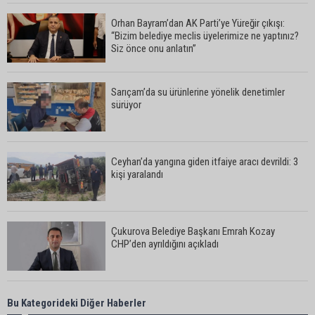
Orhan Bayram’dan AK Parti’ye Yüreğir çıkışı:
“Bizim belediye meclis üyelerimize ne yaptınız?
Siz önce onu anlatın”
Sarıçam’da su ürünlerine yönelik denetimler
sürüyor
Ceyhan’da yangına giden itfaiye aracı devrildi: 3
kişi yaralandı
Çukurova Belediye Başkanı Emrah Kozay
CHP’den ayrıldığını açıkladı
Belediye binasına girmek isteyen servisçilere
Bu Kategorideki Diğer Haberler
biber gazlı müdahale