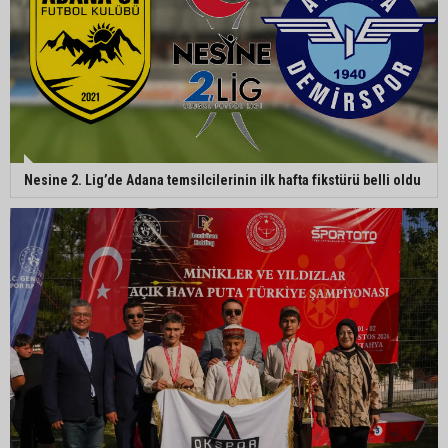
Adana’da aile içi arsa krizi: 95 yaşındaki kadının
miras arsası satıldı, 17 milyonun 13 milyonu
harcandı
Nesine 2. Lig’de Adana temsilcilerinin ilk hafta fikstürü belli oldu