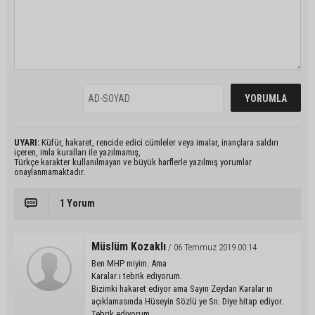
UYARI:
Küfür, hakaret, rencide edici cümleler veya imalar, inançlara saldırı
içeren, imla kuralları ile yazılmamış,
Türkçe karakter kullanılmayan ve büyük harflerle yazılmış yorumlar
onaylanmamaktadır.
1 Yorum
Müslüm Kozaklı
/ 06 Temmuz 2019 00:14
Ben MHP miyim. Ama
Karalar ı tebrik ediyorum.
Bizimki hakaret ediyor ama Sayın Zeydan Karalar ın
açıklamasında Hüseyin Sözlü ye Sn. Diye hitap ediyor.
Tebrik ediyorum.