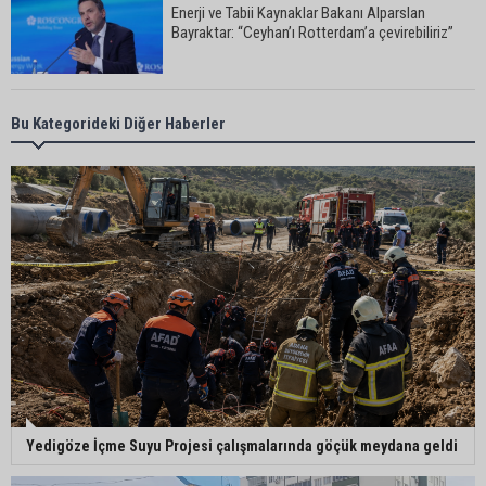
Enerji ve Tabii Kaynaklar Bakanı Alparslan
Bayraktar: “Ceyhan’ı Rotterdam’a çevirebiliriz”
Başkan Ali Bedrettin Karataş’tan sahiller için
Bu Kategorideki Diğer Haberler
duyarlılık çağrısı
MHP Adana İl Başkanı Hakan Yıldırım:
“Liderimize dil uzatmak sizin haddinize değildir”
Adanalı 13 yaşındaki Ela Nur şelalede hayatını
kaybetti
Adanalı NASA astronotu Deniz Burnham uzaya
Yedigöze İçme Suyu Projesi çalışmalarında göçük meydana geldi
gidiyor