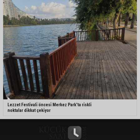
Lezzet Festi̇vali̇ öncesi̇ Merkez Park’ta ri̇skli̇
noktalar di̇kkat çeki̇yor