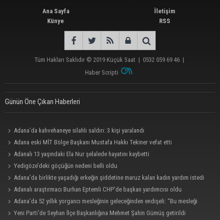
Ana Sayfa
İletişim
Künye
RSS
Tüm Hakları Saklıdır © 2019
Küçük Saat
|
0532 059 69 46
|
Haber Scripti
Günün Öne Çıkan Haberleri
Adana’da kahvehaneye silahlı saldırı: 3 kişi yaralandı
Adana eski MİT Bölge Başkanı Mustafa Hakkı Tekiner vefat etti
Adanalı 13 yaşındaki Ela Nur şelalede hayatını kaybetti
Yedigöze’deki göçüğün nedeni belli oldu
Adana’da birlikte yaşadığı erkeğin şiddetine maruz kalan kadın yardım istedi
Adanalı araştırmacı Burhan Eptemli CHP’de başkan yardımcısı oldu
Adana’da 52 yıllık yorgancı mesleğinin geleceğinden endişeli: “Bu mesleği
çocuğuma bile öğretemedim”
Yeni Parti'de Seyhan İlçe Başkanlığına Mehmet Şahin Gümüş getirildi