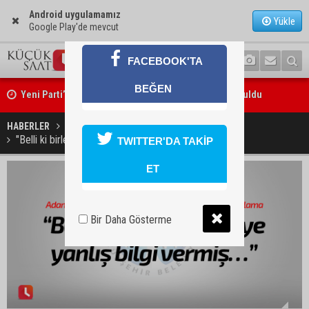
Android uygulamamız
Yükle
Google Play'de mevcut
FACEBOOK'TA
Yeni Parti’nin Sarıçam ve Karataş teşkilatları oluşturuldu
BEĞEN
Feke Belediye Başkanı Cömert Özen, Adana Valisi Mustafa Yavuz’u
HABERLER
SON DAKİKA
ziyaret etti
"Belli ki birleri Sözlü’ye yanlış bilgi vermiş"
TWITTER'DA TAKİP
ET
Bir Daha Gösterme