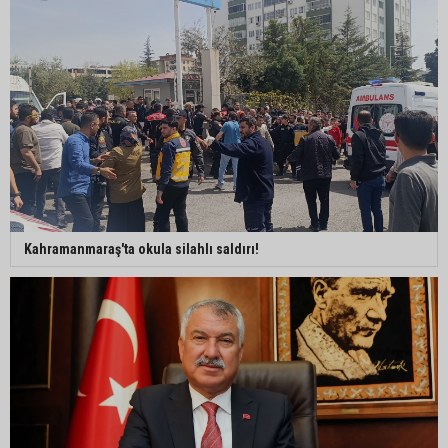
Kozan’da üreticilere yangın ve anız uyarısı
Ceyhan’da yağlık ayçiçeği hasadı başladı
Kahramanmaraş'ta okula silahlı saldırı!