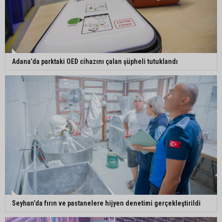
Yüreğir’de başkan vekilliği seçimi yeniden yargıya
taşındı
Adana’da parktaki OED cihazını çalan şüpheli tutuklandı
Seyhan’da fırın ve pastanelere hijyen denetimi gerçekleştirildi