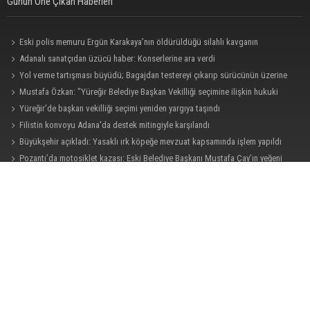
Günün Öne Çıkan Haberleri
Eski polis memuru Ergün Karakaya’nın öldürüldüğü silahlı kavganın
görüntüleri ortaya çıktı
Adanalı sanatçıdan üzücü haber: Konserlerine ara verdi
Yol verme tartışması büyüdü; Bagajdan testereyi çıkarıp sürücünün üzerine
yürüdü
Mustafa Özkan: "Yüreğir Belediye Başkan Vekilliği seçimine ilişkin hukuki
süreç başlatıldı"
Yüreğir’de başkan vekilliği seçimi yeniden yargıya taşındı
Filistin konvoyu Adana'da destek mitingiyle karşılandı
Büyükşehir açıkladı: Yasaklı ırk köpeğe mevzuat kapsamında işlem yapıldı
Pozantı’da motosiklet kazası: Eski Belediye Başkanı Mustafa Çay’ın yeğeni
hayatını kaybetti
Adana’da motosiklet hırsızından ilginç savunma: “Eve gitmek için aldım, geri
verecektim”
Büyükşehirden üreticiye 168 adet süt sağım makinesi
Halil Nacar, Balcalı Hastanesi yönetimini ağırladı
Kozan’da kaçak tütün operasyonu: 1 şüpheli tutuklandı
ASKİ'den Bakımyurdu Caddesi'nde içme suyu altyapısına güçlü yatırım
Ayhan Barut: "Sıcaklar yaşam hakkını tehdit ediyor"
Müzeyyen Şevkin: "Yolcu garantisi verilen havalimanında 100 emekçi neden
işten çıkarılıyor?"