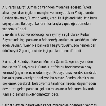
AK Partili Murat Duman da yerinden müdahale ederek, “Kredi
alınamıyor diye işçilerin maaşları verilmeyecek mi?” diye sordu.
Seyhan devamla, “Hayır o verilir, kredi ile ilişkilendirildiği için bunu
söylüyorum. Belediye, kendi imkanlarıyla yapacağı ödemeleri
yapacaktır” dedi.
Bankaların kredi verebileceği varsayımıyla ilgili olarak Kurban
Bayramında işçi paralarının ödeneceği açıklaması yapıldığını ifade
eden Seyhan, “Eğer biz bankalara başvurduğumuzda hemen geri
dönülseydi 2 gün içerisinde işçi paraları ödenirdi” dedi.
Saimbeyli Belediye Başkanı Mustafa Şahin Gökçe ise yerinden
konuşarak “Deniyordu ki Cumhur İttifakı bu borçlanmaya onay
vermediği için maaşlar ödenmiyor. Krediye onay verdik, şimdi de
bankalar para vermiyor deniliyor, bu olmaz. Samimi olarak şunu
söylemek gerekirdi, belediyemiz tarafından krediyi düşünmeden
devletten gelen paradan işçilerin maaşlarının ödenmesi lazımdı.
Kimse o zaman ilişkilendirmezdi” dedi.
Serdar Seyhan, belediyenin kendi imkanlarıyla ödemeleri yapması