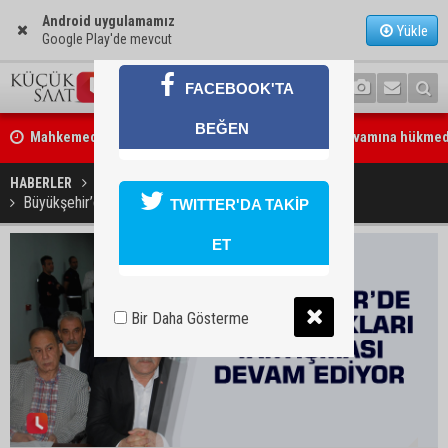
Android uygulamamız
Yükle
Google Play'de mevcut
FACEBOOK'TA
Mahkemeden Oya Tekin kararı: Tutukluluk halinin devamına hükmed
BEĞEN
Adana’da taziye evinde silahlı kavga kamerada: Çok sayıda polis ekib
sevk edildi
HABERLER
GÜNDEM
Büyükşehir’de işçi alacakları tartışması devam ediyor
TWITTER'DA TAKİP
ET
Bir Daha Gösterme