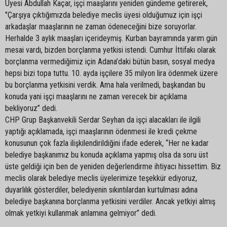
Üyesi Abdullah Kaçar, işçi maaşlarını yeniden gündeme getirerek,
"Çarşıya çıktığımızda belediye meclis üyesi olduğumuz için işçi
arkadaşlar maaşlarının ne zaman ödeneceğini bize soruyorlar.
Herhalde 3 aylık maaşları içerideymiş. Kurban bayramında yarım gün
mesai vardı, bizden borçlanma yetkisi istendi. Cumhur İttifakı olarak
borçlanma vermediğimiz için Adana’daki bütün basın, sosyal medya
hepsi bizi topa tuttu. 10. ayda işçilere 35 milyon lira ödenmek üzere
bu borçlanma yetkisini verdik. Ama hala verilmedi, başkandan bu
konuda yani işçi maaşlarını ne zaman verecek bir açıklama
bekliyoruz” dedi.
CHP Grup Başkanvekili Serdar Seyhan da işçi alacakları ile ilgili
yaptığı açıklamada, işçi maaşlarının ödenmesi ile kredi çekme
konusunun çok fazla ilişkilendirildiğini ifade ederek, “Her ne kadar
belediye başkanımız bu konuda açıklama yapmış olsa da soru üst
üste geldiği için ben de yeniden değerlendirme ihtiyacı hissettim. Biz
meclis olarak belediye meclis üyelerimize teşekkür ediyoruz,
duyarlılık gösterdiler, belediyenin sıkıntılardan kurtulması adına
belediye başkanına borçlanma yetkisini verdiler. Ancak yetkiyi almış
olmak yetkiyi kullanmak anlamına gelmiyor” dedi.