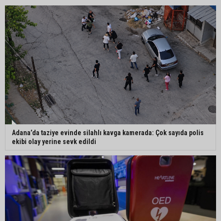
çıktı
İmamoğlu’nda hijyen ve etiket kontrolü
Mustafa Özkan: "Yüreğir Belediye Başkan
Vekilliği seçimine ilişkin hukuki süreç başlatıldı"
Güngör Geçer, hayvan hakları temsilcileriyle bir
Adana’da taziye evinde silahlı kavga kamerada: Çok sayıda polis
araya geldi
ekibi olay yerine sevk edildi
Adana’da sıcak hava etkisini sürdürüyor:
Termometreler 38 dereceyi gördü