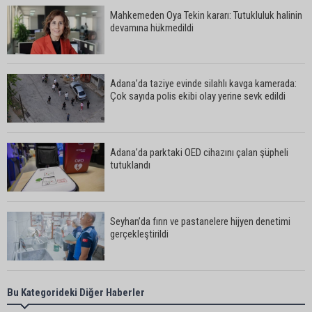
Mahkemeden Oya Tekin kararı: Tutukluluk halinin
devamına hükmedildi
Adana’da taziye evinde silahlı kavga kamerada:
Çok sayıda polis ekibi olay yerine sevk edildi
Adana’da parktaki OED cihazını çalan şüpheli
tutuklandı
Seyhan’da fırın ve pastanelere hijyen denetimi
gerçekleştirildi
Eski polis memuru Ergün Karakaya’nın
Bu Kategorideki Diğer Haberler
öldürüldüğü silahlı kavganın görüntüleri ortaya