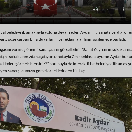
osyal belediyelik anlayışıyla yoluna devam eden Aydar’ın, sanata verdiği öne
ariz göze çarpan bina duvarlarını ve reklam alanlarını süslemeye başladı.
asını vurmuş önemli sanatçıların görsellerini, “Sanat Ceyhan'ın sokaklarına
natçıyı sokaklarımızda yaşatıyoruz notuyla Ceyhanlılara duyuran Aydar bunu
kimleri görmek istersiniz?” sorusuyla da interaktif bir belediyecilik anlayışı
yen sanatçılarımızın görsel örneklerinden bir kaçı: