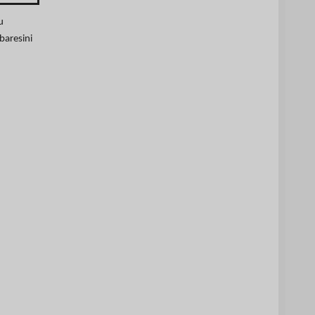
u
baresini