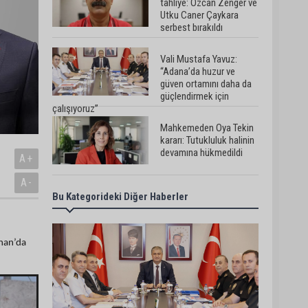
tahliye: Özcan Zenger ve
Utku Caner Çaykara
serbest bırakıldı
Vali Mustafa Yavuz:
“Adana’da huzur ve
güven ortamını daha da
güçlendirmek için
çalışıyoruz”
Mahkemeden Oya Tekin
kararı: Tutukluluk halinin
devamına hükmedildi
A+
A-
Bu Kategorideki Diğer Haberler
Adana’da taziye evinde
silahlı kavga kamerada:
Çok sayıda polis ekibi
olay yerine sevk edildi
yhan’da
Adana’da parktaki OED
cihazını çalan şüpheli
tutuklandı