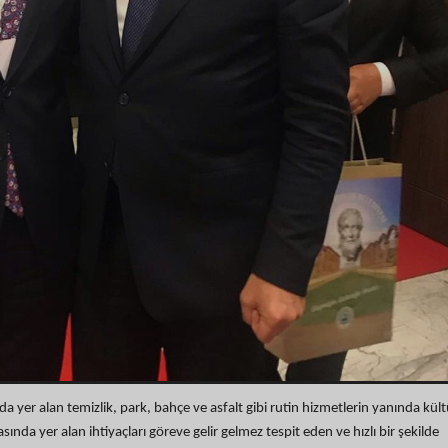
ında yer alan temizlik, park, bahçe ve asfalt gibi rutin hizmetlerin yanında kült
sında yer alan ihtiyaçları göreve gelir gelmez tespit eden ve hızlı bir şekilde