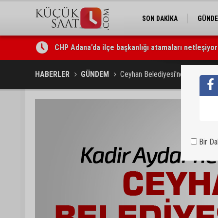
SON DAKİKA
GÜND
Adana Büyükşehir Yaz Spor Okulları’nda 30 bin ço
HABERLER
GÜNDEM
Ceyhan Belediyesi'nde neler oluy
Bir D