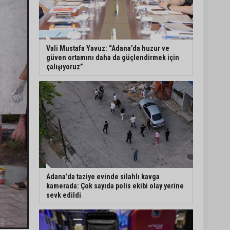
Seyhan’da fırın ve
pastanelere hijyen
denetimi gerçekleştirildi
Vali Mustafa Yavuz: “Adana’da huzur ve
güven ortamını daha da güçlendirmek için
çalışıyoruz”
Eski polis memuru Ergün
Karakaya’nın öldürüldüğü
silahlı kavganın
görüntüleri ortaya çıktı
İmamoğlu’nda hijyen ve
etiket kontrolü
Adana’da taziye evinde silahlı kavga
kamerada: Çok sayıda polis ekibi olay yerine
sevk edildi