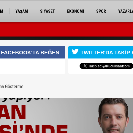
EM
YAŞAM
SİYASET
EKONOMİ
SPOR
YAZARL
cuk sporla buluştu
or(!)
FACEBOOK'TA BEĞEN
TWITTER'DA TAKİP 
aha Gösterme