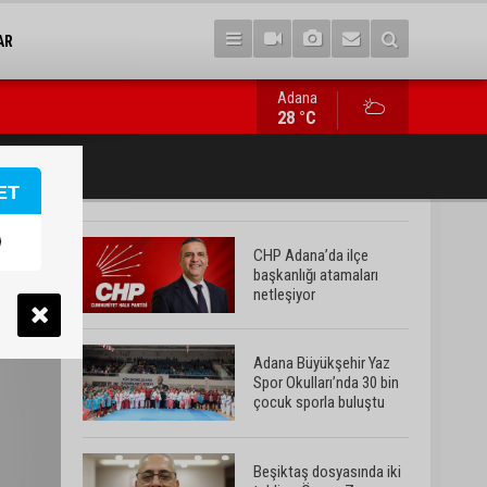
AR
Adana
Beşiktaş dosyasında iki tahliye: Özcan Zenger ve Utku Caner Ça
28 °C
ET
CHP Adana’da ilçe
başkanlığı atamaları
netleşiyor
Adana Büyükşehir Yaz
Spor Okulları’nda 30 bin
çocuk sporla buluştu
Beşiktaş dosyasında iki