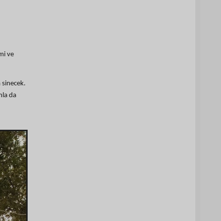
mi ve
 sinecek.
nla da