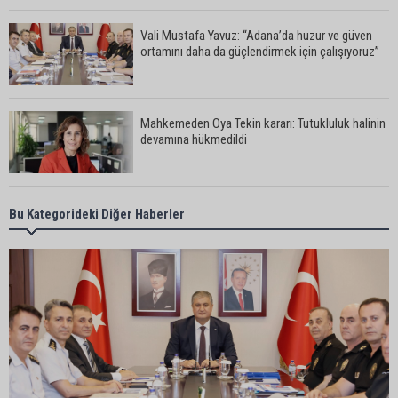
Vali Mustafa Yavuz: “Adana’da huzur ve güven
ortamını daha da güçlendirmek için çalışıyoruz”
Mahkemeden Oya Tekin kararı: Tutukluluk halinin
devamına hükmedildi
Adana’da taziye evinde silahlı kavga kamerada:
Bu Kategorideki Diğer Haberler
Çok sayıda polis ekibi olay yerine sevk edildi
Adana’da parktaki OED cihazını çalan şüpheli
tutuklandı
Seyhan’da fırın ve pastanelere hijyen denetimi