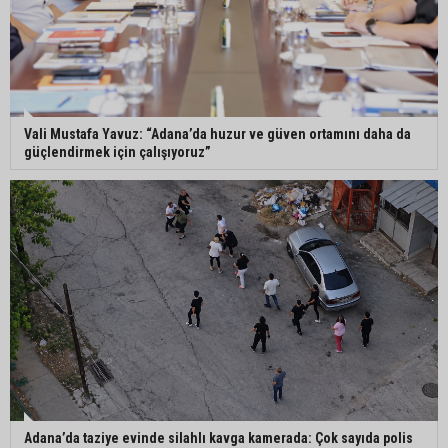
gerçekleştirildi
Eski polis memuru Ergün Karakaya’nın
öldürüldüğü silahlı kavganın görüntüleri ortaya
çıktı
Vali Mustafa Yavuz: “Adana’da huzur ve güven ortamını daha da
güçlendirmek için çalışıyoruz”
İmamoğlu’nda hijyen ve etiket kontrolü
Mustafa Özkan: "Yüreğir Belediye Başkan
Vekilliği seçimine ilişkin hukuki süreç başlatıldı"
Adana’da taziye evinde silahlı kavga kamerada: Çok sayıda polis