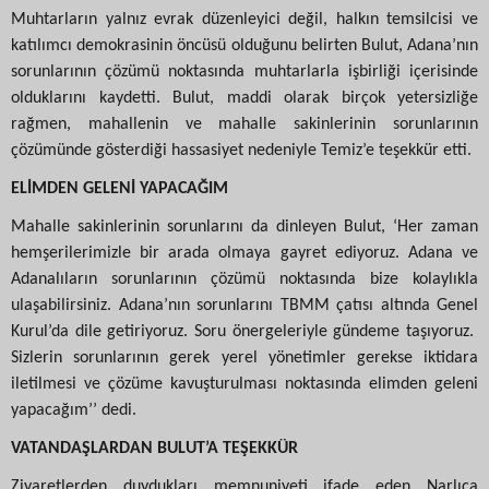
Muhtarların yalnız evrak düzenleyici değil, halkın temsilcisi ve
katılımcı demokrasinin öncüsü olduğunu belirten Bulut, Adana’nın
sorunlarının çözümü noktasında muhtarlarla işbirliği içerisinde
olduklarını kaydetti. Bulut, maddi olarak birçok yetersizliğe
rağmen, mahallenin ve mahalle sakinlerinin sorunlarının
çözümünde gösterdiği hassasiyet nedeniyle Temiz’e teşekkür etti.
ELİMDEN GELENİ YAPACAĞIM
Mahalle sakinlerinin sorunlarını da dinleyen Bulut, ‘Her zaman
hemşerilerimizle bir arada olmaya gayret ediyoruz. Adana ve
Adanalıların sorunlarının çözümü noktasında bize kolaylıkla
ulaşabilirsiniz. Adana’nın sorunlarını TBMM çatısı altında Genel
Kurul’da dile getiriyoruz. Soru önergeleriyle gündeme taşıyoruz.
Sizlerin sorunlarının gerek yerel yönetimler gerekse iktidara
iletilmesi ve çözüme kavuşturulması noktasında elimden geleni
yapacağım’’ dedi.
VATANDAŞLARDAN BULUT’A TEŞEKKÜR
Ziyaretlerden duydukları memnuniyeti ifade eden Narlıca