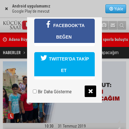
Android uygulamamız
Yükle
Google Play'de mevcut
FACEBOOK'TA
Adana Büyükşehir Yaz Spor Okulları’nda 30 bin çocuk sporla buluştu
BEĞEN
Beşiktaş dosyasında iki tahliye: Özcan Zenger ve Utku Caner Çaykar
CHP'li Bulut: Elimden geleni yapacağım
HABERLER
GÜNDEM
bırakıldı
TWITTER'DA TAKİP
ET
Bir Daha Gösterme
10:30
31 Temmuz 2019