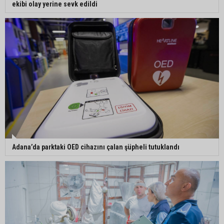
ekibi olay yerine sevk edildi
Adana’da parktaki OED cihazını çalan şüpheli tutuklandı