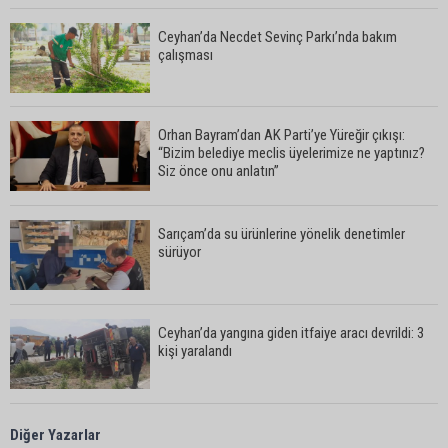
Ceyhan’da Necdet Sevinç Parkı’nda bakım
çalışması
Orhan Bayram’dan AK Parti’ye Yüreğir çıkışı:
“Bizim belediye meclis üyelerimize ne yaptınız?
Siz önce onu anlatın”
Sarıçam’da su ürünlerine yönelik denetimler
sürüyor
Ceyhan’da yangına giden itfaiye aracı devrildi: 3
kişi yaralandı
Çukurova Belediye Başkanı Emrah Kozay
Diğer Yazarlar