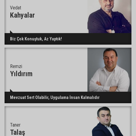
Vedat
CHP Adana Milletvekili Dr. Müzeyyen Şevkin:
Kahyalar
“Akdeniz bir atık deposuna dönüşmemeli”
Biz Çok Konuştuk, Az Yaptık!
Remzi
Yıldırım
Mevzuat Sert Olabilir, Uygulama İnsan Kalmalıdır
Taner
Talaş