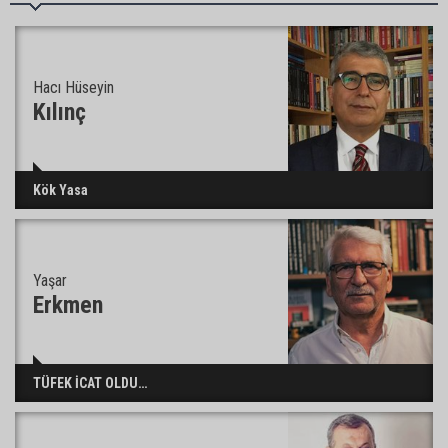
CHP’den ayrıldığını açıkladı
Belediye binasına girmek isteyen servisçilere
Hacı Hüseyin
biber gazlı müdahale
Kılınç
Adana’da taziye evinde silah çeken kişi gözaltına
Kök Yasa
alındı
Yaşar
Doç. Dr. Efsun Somay’dan implant uyarısı: “Sigara
en büyük risk”
Erkmen
Adana’da oto kilit iş yerinde esrarengiz olay: 2
TÜFEK İCAT OLDU…
kişi hayatını kaybetti