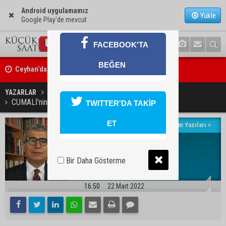
Android uygulamamız
Yükle
Google Play'de mevcut
FACEBOOK'TA
Ceyhan’da Necdet Sevinç Parkı’nda bakım çalışması
BEĞEN
YAZARLAR
Hacı Hüseyin Kılınç
Orhan Bayram’dan AK Parti’ye Yüreğir çıkışı: “Bizim belediye meclis
CUMALİ'nin nam-ı diğer ‘ ÇARŞAF ‘ın ardından
TWITTER'DA TAKİP
ne yaptınız? Siz önce onu anlatın”
ET
Yazarın Tüm Yazıları >
Hacı Hüseyin Kılınç
Avukat
E-posta:
Bir Daha Gösterme
16:50
22 Mart 2022