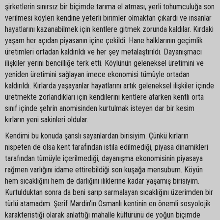
şirketlerin sınırsız bir biçimde tarıma el atması, yerli tohumculuğa son
verilmesi köyleri kendine yeterli birimler olmaktan çıkardı ve insanlar
hayatlarını kazanabilmek için kentlere gitmek zorunda kaldılar. Kırdaki
yaşam her açıdan piyasanın içine çekildi. Hane halklarının geçimlik
üretimleri ortadan kaldırıldı ve her şey metalaştırıldı. Dayanışmacı
ilişkiler yerini bencilliğe terk etti. Köylünün geleneksel üretimini ve
yeniden üretimini sağlayan imece ekonomisi tümüyle ortadan
kaldırıldı. Kırlarda yaşayanlar hayatlarını artık geleneksel ilişkiler içinde
üretmekte zorlandıkları için kendilerini kentlere atarken kentli orta
sınıf içinde şehrin anomisinden kurtulmak isteyen dar bir kesim
kırların yeni sakinleri oldular.
Kendimi bu konuda şanslı sayanlardan birisiyim. Çünkü kırların
nispeten de olsa kent tarafından istila edilmediği, piyasa dinamikleri
tarafından tümüyle içerilmediği, dayanışma ekonomisinin piyasaya
rağmen varlığını idame ettirebildiği son kuşağa mensubum. Köyün
hem sıcaklığını hem de darlığını iliklerine kadar yaşamış birisiyim.
Kurtulduktan sonra da beni sarıp sarmalayan sıcaklığını üzerimden bir
türlü atamadım. Şerif Mardin'in Osmanlı kentinin en önemli sosyolojik
karakteristiği olarak anlattığı mahalle kültürünü de yoğun biçimde