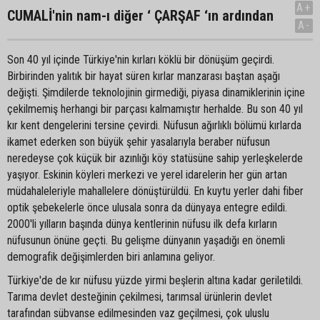
A+
CUMALİ'nin nam-ı diğer ‘ ÇARŞAF ‘ın ardından
A-
Son 40 yıl içinde Türkiye'nin kırları köklü bir dönüşüm geçirdi.
Birbirinden yalıtık bir hayat süren kırlar manzarası baştan aşağı
değişti. Şimdilerde teknolojinin girmediği, piyasa dinamiklerinin içine
çekilmemiş herhangi bir parçası kalmamıştır herhalde. Bu son 40 yıl
kır kent dengelerini tersine çevirdi. Nüfusun ağırlıklı bölümü kırlarda
ikamet ederken son büyük şehir yasalarıyla beraber nüfusun
neredeyse çok küçük bir azınlığı köy statüsüne sahip yerleşkelerde
yaşıyor. Eskinin köyleri merkezi ve yerel idarelerin her gün artan
müdahaleleriyle mahallelere dönüştürüldü. En kuytu yerler dahi fiber
optik şebekelerle önce ulusala sonra da dünyaya entegre edildi.
2000'li yılların başında dünya kentlerinin nüfusu ilk defa kırların
nüfusunun önüne geçti. Bu gelişme dünyanın yaşadığı en önemli
demografik değişimlerden biri anlamına geliyor.
Türkiye'de de kır nüfusu yüzde yirmi beşlerin altına kadar geriletildi.
Tarıma devlet desteğinin çekilmesi, tarımsal ürünlerin devlet
tarafından sübvanse edilmesinden vaz geçilmesi, çok uluslu