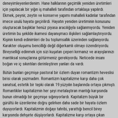
deneyimleyenlerdenim. Hane halklarının geçimlik yeniden üretimleri
için yapılacak bir yığın iş mahalleli tarafından ortaklaşa yapılırdı.
Ekmek, peynir, zeytin ve konserve yapımı mahalleli kadınlar tarafından
imece usulü hayata geçirilirdi. Hayatın yeniden üretiminin konusunu
oluşturacak başlıklar henüz piyasa aracılığıyla sağlanmıyordu. Yeniden
üretimin bu şekilde ikamesi dayanışmacı ilişkileri sağlamlaştırıyordu.
Kişinin kendi edinimleri de bu toplumsallık üzerinden sağlanıyordu.
Karakter oluşumu bencilliği değil diğerkamlı olmayı özendiriyordu.
Bireyselliği edinmek için sizi kuşatan çeperi kırmanız ve arayışlarınızı
mantıksal sonuçlarına götürmeniz gerekiyordu. Neticede insanı
boğan ve iç sıkıntıları derinleştiren yanları da vardı.
Bütün bunları geçmişe pastoral bir özlem duyan romantizm heveslisi
birisi olarak yazmadım. Romantizm kapitalizme karşı daha çok
sanatsal, estetik bir tepki olarak 19.yüzyılın başlarında ortaya çıkmıştı.
Romantikler kapitalizmin her şeyi metalaştıran mantığı karşısında
bunun olmadığı bir geçmişe sığınıyorlardı. Kapitalizm büyük bir
gürültü ile üzerilerine doğru gelirken daha sade bir hayata özlem
duyuyorlardı. Kapitalizmin doğayı tahribi, yarattığı bencil birey
karşısında dehşete düşüyorlardı. Kapitalizme karşı ortaya çıkan