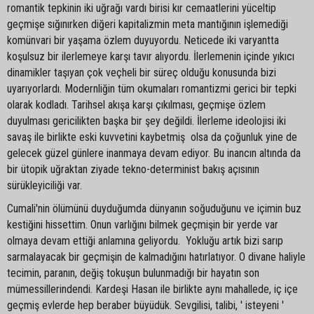
romantik tepkinin iki uğrağı vardı birisi kır cemaatlerini yüceltip
geçmişe sığınırken diğeri kapitalizmin meta mantığının işlemediği
komünvari bir yaşama özlem duyuyordu. Neticede iki varyantta
koşulsuz bir ilerlemeye karşı tavır alıyordu. İlerlemenin içinde yıkıcı
dinamikler taşıyan çok veçheli bir süreç olduğu konusunda bizi
uyarıyorlardı. Modernliğin tüm okumaları romantizmi gerici bir tepki
olarak kodladı. Tarihsel akışa karşı çıkılması, geçmişe özlem
duyulması gericilikten başka bir şey değildi. İlerleme ideolojisi iki
savaş ile birlikte eski kuvvetini kaybetmiş olsa da çoğunluk yine de
gelecek güzel günlere inanmaya devam ediyor. Bu inancın altında da
bir ütopik uğraktan ziyade tekno-determinist bakış açısının
sürükleyiciliği var.
Cumali'nin ölümünü duyduğumda dünyanın soğuduğunu ve içimin buz
kestiğini hissettim. Onun varlığını bilmek geçmişin bir yerde var
olmaya devam ettiği anlamına geliyordu. Yokluğu artık bizi sarıp
sarmalayacak bir geçmişin de kalmadığını hatırlatıyor. O divane haliyle
tecimin, paranın, değiş tokuşun bulunmadığı bir hayatın son
mümessillerindendi. Kardeşi Hasan ile birlikte aynı mahallede, iç içe
geçmiş evlerde hep beraber büyüdük. Sevgilisi, talibi, ' isteyeni '