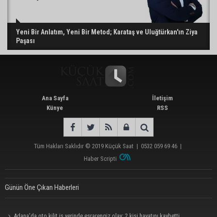
Yeni Bir Anlatım, Yeni Bir Metod; Karataş ve Uluğtürkan'ın Ziya
Paşası
Ana Sayfa
İletişim
Künye
RSS
Tüm Hakları Saklıdır © 2019
Küçük Saat
|
0532 059 69 46
|
Haber Scripti
Günün Öne Çıkan Haberleri
Adana’da oto kilit iş yerinde esrarengiz olay: 2 kişi hayatını kaybetti