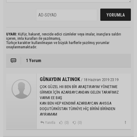
UYARI:
Küfür, hakaret, rencide edici cümleler veya imalar, inançlara saldırı
içeren, imla kuralları ile yazılmamış,
Türkçe karakter kullanılmayan ve büyük harflerle yazılmış yorumlar
onaylanmamaktadır.
1 Yorum
GÙNAYDIN ALTINOK
/ 18 Haziran 2019 23:19
ÇOK GÙZEL HII BEN BÌR ARAŞTIRAYIM YÒNETIME
GÌRMEK ÌÇÌN AZARBAYCANDAN GELEN TARAFIMIZ
VARMI EE BAŞ
KAN BEN HEP KENDIMÌ AZARBAYCAN AHISGA
DOĢUTÙRKÌSTAN TÙRKÌYE HÌÇ BÌRÌNÌ BÌRÌNDEN
AYIRAMAM
Yanıtla
(0)
(0)