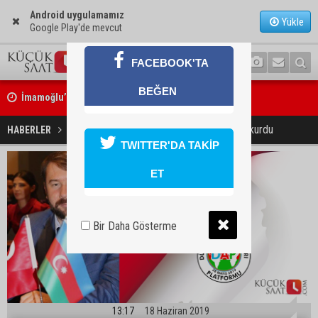
Android uygulamamız
Yükle
Google Play'de mevcut
FACEBOOK'TA
İmamoğlu’nda hijyen ve etiket kontrolü
BEĞEN
Mustafa Özkan: "Yüreğir Belediye Başkan Vekilliği seçimine ilişkin 
DAP Türkiye'de ilk kadrosunu kurdu
HABERLER
ULUSAL
TWITTER'DA TAKİP
başlatıldı"
ET
Bir Daha Gösterme
13:17
18 Haziran 2019