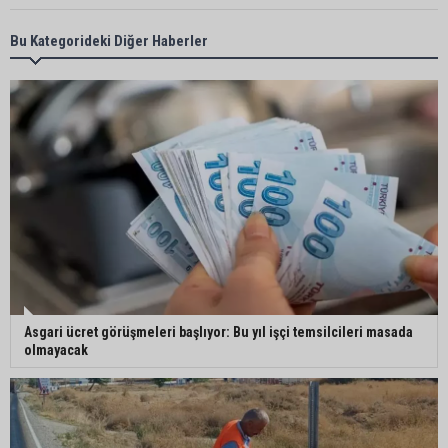
Yüreğir’de başkan vekilliği seçimi yeniden yargıya
Bu Kategorideki Diğer Haberler
taşındı
Adanalı sanatçıdan üzücü haber: Konserlerine
ara verdi
Büyükşehirden üreticiye 168 adet süt sağım
makinesi
Asgari ücret görüşmeleri başlıyor: Bu yıl işçi temsilcileri masada
Ayhan Barut: "Sıcaklar yaşam hakkını tehdit
olmayacak
ediyor"
ASKİ'den Bakımyurdu Caddesi'nde içme suyu