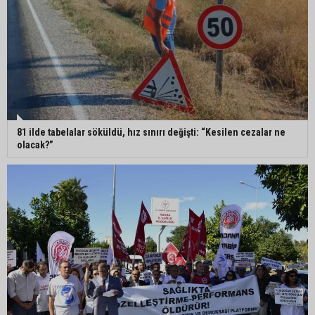
altyapısına güçlü yatırım
Müzeyyen Şevkin: "Yolcu garantisi verilen
havalimanında 100 emekçi neden işten
çıkarılıyor?"
81 ilde tabelalar söküldü, hız sınırı değişti: “Kesilen cezalar ne
olacak?”