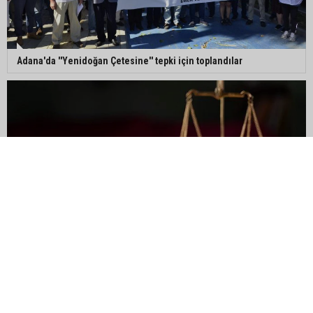
Adana'da ''Yenidoğan Çetesine'' tepki için toplandılar
Yeni yargı düzenlemeleri yürürlükte: Neler değişti?