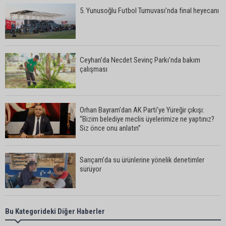
5. Yunusoğlu Futbol Turnuvası’nda final heyecanı
Ceyhan’da Necdet Sevinç Parkı’nda bakım
çalışması
Orhan Bayram’dan AK Parti’ye Yüreğir çıkışı:
“Bizim belediye meclis üyelerimize ne yaptınız?
Siz önce onu anlatın”
Sarıçam’da su ürünlerine yönelik denetimler
sürüyor
Ceyhan’da yangına giden itfaiye aracı devrildi: 3
Bu Kategorideki Diğer Haberler
kişi yaralandı