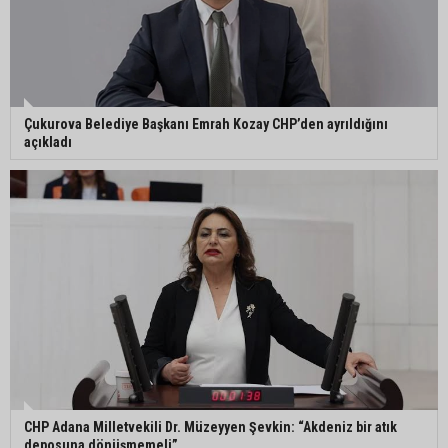
Adana’da oto kilit iş yerinde esrarengiz olay: 2
kişi hayatını kaybetti
Çukurova Belediye Başkanı Emrah Kozay CHP’den ayrıldığını
açıkladı
CHP Adana Milletvekili Dr. Müzeyyen Şevkin: “Akdeniz bir atık
deposuna dönüşmemeli”