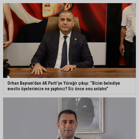
Çukurova Belediye Başkanı Emrah Kozay
CHP’den ayrıldığını açıkladı
Belediye binasına girmek isteyen servisçilere
biber gazlı müdahale
Adana’da taziye evinde silah çeken kişi gözaltına
Orhan Bayram’dan AK Parti’ye Yüreğir çıkışı: “Bizim belediye
alındı
meclis üyelerimize ne yaptınız? Siz önce onu anlatın”
Doç. Dr. Efsun Somay’dan implant uyarısı: “Sigara
en büyük risk”