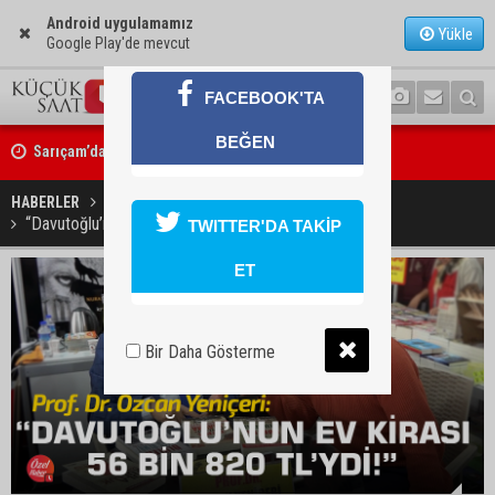
Android uygulamamız
Yükle
Google Play'de mevcut
FACEBOOK'TA
Sarıçam’da su ürünlerine yönelik denetimler sürüyor
BEĞEN
Ceyhan’da yangına giden itfaiye aracı devrildi: 3 kişi yaralandı
HABERLER
SİYASET
“Davutoğlu’nun ev kirası AYLIK 56 bin 820 TL’ydi!”
TWITTER'DA TAKİP
ET
Bir Daha Gösterme