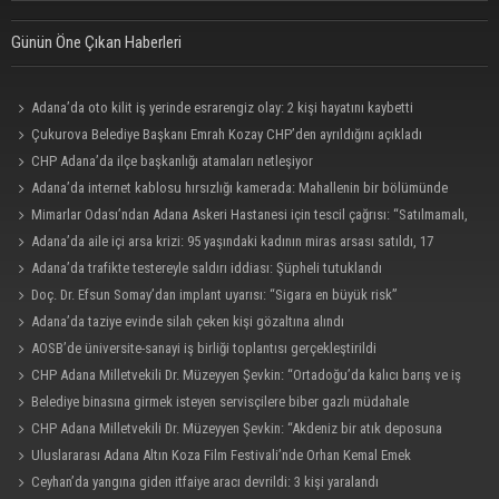
Günün Öne Çıkan Haberleri
Adana’da oto kilit iş yerinde esrarengiz olay: 2 kişi hayatını kaybetti
Çukurova Belediye Başkanı Emrah Kozay CHP’den ayrıldığını açıkladı
CHP Adana’da ilçe başkanlığı atamaları netleşiyor
Adana’da internet kablosu hırsızlığı kamerada: Mahallenin bir bölümünde
internet erişimi kesildi
Mimarlar Odası’ndan Adana Askeri Hastanesi için tescil çağrısı: “Satılmamalı,
amaç dışı kullanılmamalı”
Adana’da aile içi arsa krizi: 95 yaşındaki kadının miras arsası satıldı, 17
milyonun 13 milyonu harcandı
Adana’da trafikte testereyle saldırı iddiası: Şüpheli tutuklandı
Doç. Dr. Efsun Somay’dan implant uyarısı: “Sigara en büyük risk”
Adana’da taziye evinde silah çeken kişi gözaltına alındı
AOSB’de üniversite-sanayi iş birliği toplantısı gerçekleştirildi
CHP Adana Milletvekili Dr. Müzeyyen Şevkin: “Ortadoğu’da kalıcı barış ve iş
birliği sağlanmalı”
Belediye binasına girmek isteyen servisçilere biber gazlı müdahale
CHP Adana Milletvekili Dr. Müzeyyen Şevkin: “Akdeniz bir atık deposuna
dönüşmemeli”
Uluslararası Adana Altın Koza Film Festivali’nde Orhan Kemal Emek
Ödülleri’nin sahipleri belli oldu
Ceyhan’da yangına giden itfaiye aracı devrildi: 3 kişi yaralandı