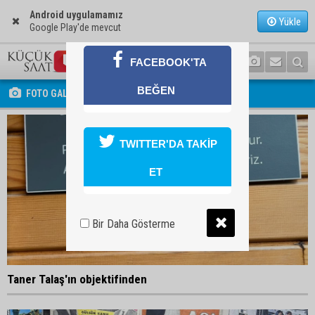
Android uygulamamız
Yükle
Google Play'de mevcut
FACEBOOK'TA
BEĞEN
FOTO GALERİ
TWITTER'DA TAKİP
ET
Bir Daha Gösterme
Taner Talaş'ın objektifinden