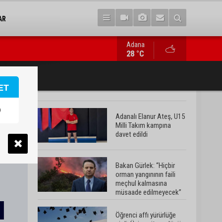
AR
Adana
Bakan Gürlek: “Hiçbir orman yangınının faili meçhul kalmasına
28 °C
ET
Adanalı Elanur Ateş, U15
Milli Takım kampına
davet edildi
Bakan Gürlek: “Hiçbir
orman yangınının faili
meçhul kalmasına
müsaade edilmeyecek”
Öğrenci affı yürürlüğe