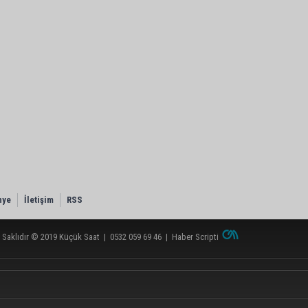
nye
İletişim
RSS
 Saklıdır © 2019
Küçük Saat
|
0532 059 69 46
|
Haber Scripti