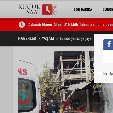
SON DAKİKA
GÜND
Adanalı Elanur Ateş, U15 Milli Takım kampına dave
HABERLER
YAŞAM
Evinde yalnız yaşayan kadın ölü bu
Bir D