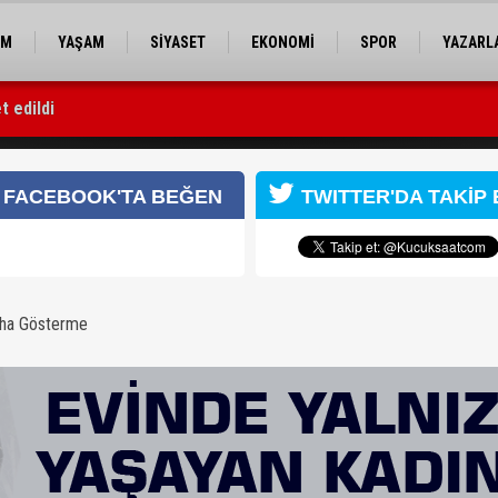
EM
YAŞAM
SİYASET
EKONOMİ
SPOR
YAZARL
t edildi
lundu
FACEBOOK'TA BEĞEN
TWITTER'DA TAKİP 
aha Gösterme