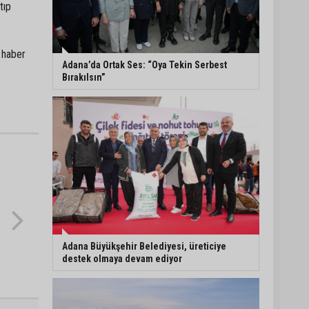
tıp
ASKİ Genel Müdürü
Mansur Aladağ emekli
oldu
 haber
Adana’da Ortak Ses: “Oya Tekin Serbest
Bırakılsın”
İngiltere’nin çöpü
Adana’ya geldi,
mikroplastik tartışması
büyüdü
ATÜ’de "Sunar
Gastronomi ve Mutfak
Sanatları Akademisi"
kuruluyor
Adana Büyükşehir Belediyesi, üreticiye
destek olmaya devam ediyor