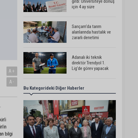
girdi: Üniversiteye dönüş
için 4 ay süre
Sarıçam’da tarım
alanlarında hastalık ve
zararlı denetimi
Adanalı iki teknik
direktör Trendyol 1.
Lig’de görev yapacak
A+
A-
Bu Kategorideki Diğer Haberler
Süreyya Yavuz’dan şehit
ailelerine ziyaret
.
Murat Şahin Aktürk,
in’i
YENİ Parti Tufanbeyli İlçe
n’in
Başkanı oldu
n bilgi