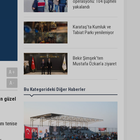
operasyonu: 104 şüpheli
yakalandı
Karataş’ta Kumluk ve
Tabiat Parkı yenileniyor
Bekir Şimşek’ten
Mustafa Özkan’a ziyaret
A+
A-
Bu Kategorideki Diğer Haberler
Ceyhan’da asfalt
çalışmaları sürüyor
en güzel
Ceyhan’da açık hava
ını tenise
sineması keyfi iki farklı
parkta devam ediyor