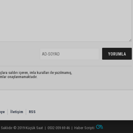
lara saldırı içeren, imla kuralları ile yazılmamış,
rumlar onaylanmamaktadır.
nye
İletişim
RSS
 Saklıdır © 2019
Küçük Saat
|
0532 059 69 46
|
Haber Scripti