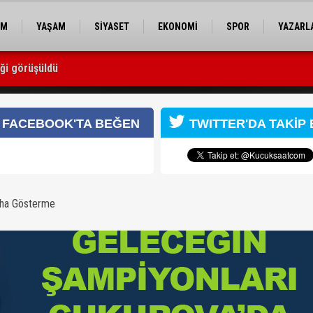
EM
YAŞAM
SİYASET
EKONOMİ
SPOR
YAZARL
iği görüşüldü
 yetişecek
FACEBOOK'TA BEĞEN
TWITTER'DA TAKİP 
aha Gösterme