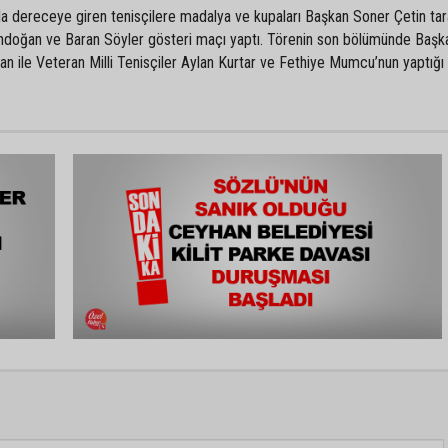
 dereceye giren tenisçilere madalya ve kupaları Başkan Soner Çetin tar
r Şendoğan ve Baran Söyler gösteri maçı yaptı. Törenin son bölümünde Baş
an ile Veteran Milli Tenisçiler Aylan Kurtar ve Fethiye Mumcu’nun yaptığı 