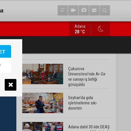
AR
Adana
Seyhan’da gıda işletmelerine sıkı denetim
28 °C
ET
Çukurova
Üniversitesi’nde Ar-Ge
ve sanayi iş birliği
görüşüldü
Seyhan’da gıda
işletmelerine sıkı
denetim
Adana dahil 30 ilde DEAŞ