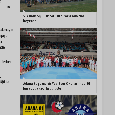
uğu
n tenis
5. Yunusoğlu Futbol
Turnuvası’nda final
5. Yunusoğlu Futbol Turnuvası’nda final
heyecanı
heyecanı
rakmayın.
mpiyon
Ceyhan’da Necdet
Sevinç Parkı’nda bakım
ra
çalışması
inde
Orhan Bayram’dan AK
seferber
Parti’ye Yüreğir çıkışı:
“Bizim belediye meclis
üyelerimize ne yaptınız?
,
Siz önce onu anlatın”
ğü ile
Adana Büyükşehir Yaz Spor Okulları’nda 30
bin çocuk sporla buluştu