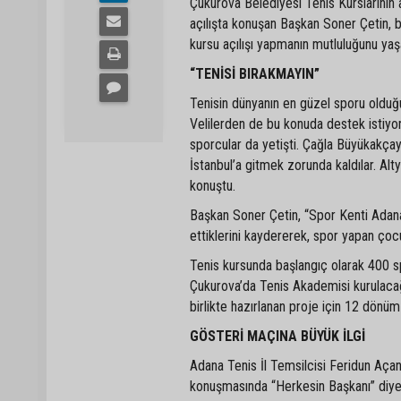
Çukurova Belediyesi Tenis Kurslarının a
açılışta konuşan Başkan Soner Çetin, b
kursu açılışı yapmanın mutluluğunu yaşa
“TENİSİ BIRAKMAYIN”
Tenisin dünyanın en güzel sporu olduğ
Velilerden de bu konuda destek istiyo
sporcular da yetişti. Çağla Büyükakça
İstanbul’a gitmek zorunda kaldılar. Al
konuştu.
Başkan Soner Çetin, “Spor Kenti Adana
ettiklerini kaydererek, spor yapan çocu
Tenis kursunda başlangıç olarak 400 sp
Çukurova’da Tenis Akademisi kurulacağ
birlikte hazırlanan proje için 12 dönüm a
GÖSTERİ MAÇINA BÜYÜK İLGİ
Adana Tenis İl Temsilcisi Feridun Açan 
konuşmasında “Herkesin Başkanı” diye h