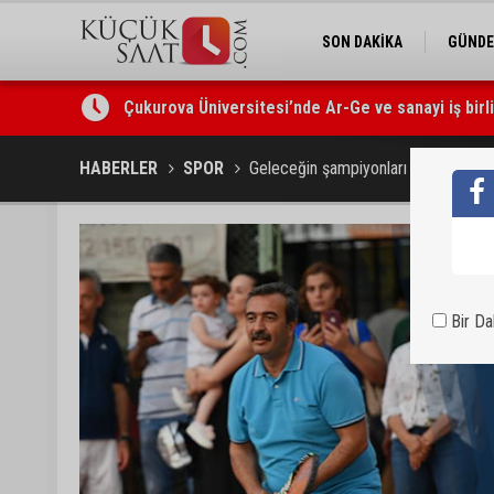
SON DAKİKA
GÜND
Çukurova Üniversitesi’nde Ar-Ge ve sanayi iş birl
HABERLER
SPOR
Geleceğin şampiyonları Çukurova’da
Bir D