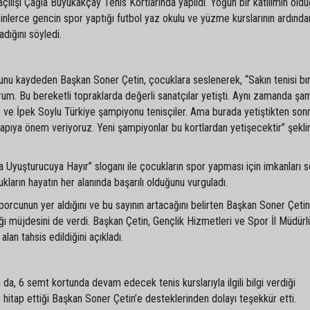
çılışı Çağla Büyükakçay Tenis Kortlarında yapıldı. Yoğun bir katılımın old
inlerce gencin spor yaptığı futbol yaz okulu ve yüzme kurslarının ardında
dığını söyledi.
unu kaydeden Başkan Soner Çetin, çocuklara seslenerek, “Sakın tenisi bı
rum. Bu bereketli topraklarda değerli sanatçılar yetişti. Aynı zamanda şa
y ve İpek Soylu Türkiye şampiyonu tenisçiler. Ama burada yetiştikten son
tyapıya önem veriyoruz. Yeni şampiyonlar bu kortlardan yetişecektir” şekl
 Uyuşturucuya Hayır” sloganı ile çocukların spor yapması için imkanları 
kların hayatın her alanında başarılı olduğunu vurguladı.
orcunun yer aldığını ve bu sayının artacağını belirten Başkan Soner Çetin
ı müjdesini de verdi. Başkan Çetin, Gençlik Hizmetleri ve Spor İl Müdürlü
lan tahsis edildiğini açıkladı.
da, 6 semt kortunda devam edecek tenis kurslarıyla ilgili bilgi verdiği
itap ettiği Başkan Soner Çetin’e desteklerinden dolayı teşekkür etti.