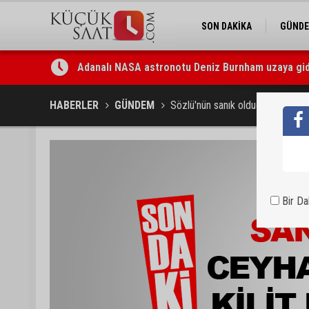
SON DAKİKA
GÜND
Adanalı NASA astronotu Deniz Burnham uzaya gid
Kozan’da üreticilere yangın ve anız uyarısı
HABERLER
GÜNDEM
Sözlü'nün sanık olduğu duruşma 
Bir D