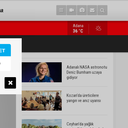
AR
Adana
Ceyhan’da yağlık ayçiçeği hasadı başladı
36 °C
ET
Adanalı NASA astronotu
Deniz Burnham uzaya
gidiyor
Kozan’da üreticilere
yangın ve anız uyarısı
Ceyhan’da yağlık