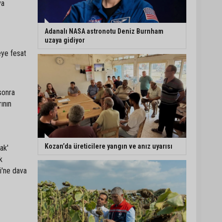
va
Müzeyyen Şevkin’den
Çocuk Koruma Kanunu
Adanalı NASA astronotu Deniz Burnham
Teklifi’ne eleştiri:
uzaya gidiyor
“Öncelik ceza değil,
eye fesat
önlemedir”
Adana’da sıcağın
boyutu: Asfaltta
yumurta pişti
sonra
ının
Yeni Parti'de Seyhan İlçe
Başkanlığına Mehmet
Şahin Gümüş getirildi
Kozan’da üreticilere yangın ve anız uyarısı
ak'
k
i'ne dava