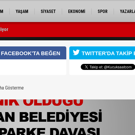
EM
YAŞAM
SİYASET
EKONOMİ
SPOR
YAZARL
iyor
başladı
FACEBOOK'TA BEĞEN
TWITTER'DA TAKİP 
aha Gösterme