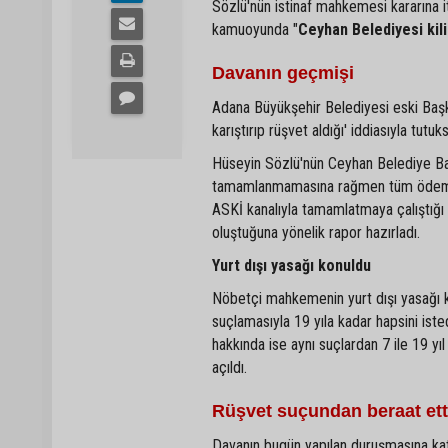
Sözlü'nün istinaf mahkemesi kararına
kamuoyunda "
Ceyhan Belediyesi kili
Davanın geçmişi
Adana Büyükşehir Belediyesi eski Baş
karıştırıp rüşvet aldığı' iddiasıyla tutu
Hüseyin Sözlü'nün Ceyhan Belediye Baş
tamamlanmamasına rağmen tüm ödemeler
ASKİ kanalıyla tamamlatmaya çalıştığı id
oluştuğuna yönelik rapor hazırladı.
Yurt dışı yasağı konuldu
Nöbetçi mahkemenin yurt dışı yasağı ko
suçlamasıyla 19 yıla kadar hapsini isted
hakkında ise aynı suçlardan 7 ile 19 y
açıldı.
Rüşvet suçundan beraat ett
Davanın bugün yapılan duruşmasına ka