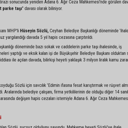
 itirazı sonucunda yeniden Adana 6. Ağır Ceza Mahkemesi'nde görülen da
t parke taşı
" davası olarak biliniyor.
kanı MHP'li
Hüseyin Sözlü,
Ceyhan Belediye Başkanlığı döneminde 'ihal
ksuz yargılandığı davada 5 yıl hapis cezasına çarptırıldı.
kanlığı döneminde bazı sokak ve caddelerin parke taşı ihalesinde, iş
i yaptığı ve eksik kalan işi de Büyükşehir Belediye Başkanı olduktan 
diası ile açılan davada, bilirkişi heyeti yaklaşık 3 milyon liralık kamu zarar
yduğu Sözlü için savcılık 'Edimin ifasına fesat karıştırmak ve rüşvet alm
i. Aralarında belediye çalışanı, firma yetkililerinin de olduğu diğer 14 sanı
ıl arasında değişen hapis cezaları istemiyle Adana 6. Ağır Ceza Mahkemes
i
tılan Sözlü, suçsuz olduğunu savundu. Mahkeme heyeti Sözlü'ye ihale