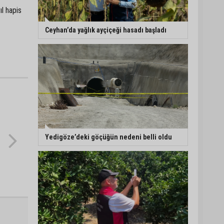
ıl hapis
Ceyhan’da yağlık ayçiçeği hasadı başladı
Yedigöze’deki göçüğün nedeni belli oldu