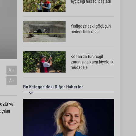
ayçiçeği hasadı başladı
Yedigöze’deki göçüğün
nedeni belli oldu
Kozan’da turunçgil
zararlısına karşı biyolojik
mücadele
A+
A-
Bu Kategorideki Diğer Haberler
Yedigöze İçme Suyu
Projesi çalışmalarında
göçük: 1 işçi hayatını
kaybetti
Sözlü ve
açılan
Yedigöze İçme Suyu
Projesi çalışmalarında
göçük meydana geldi