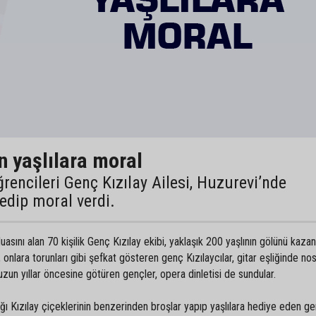
n yaşlılara moral
rencileri Genç Kızılay Ailesi, Huzurevi’nde
 edip moral verdi.
duasını alan 70 kişilik Genç Kızılay ekibi, yaklaşık 200 yaşlının gölünü kazan
an, onlara torunları gibi şefkat gösteren genç Kızılaycılar, gitar eşliğinde nos
ile uzun yıllar öncesine götüren gençler, opera dinletisi de sundular.
ğı Kızılay çiçeklerinin benzerinden broşlar yapıp yaşlılara hediye eden ge