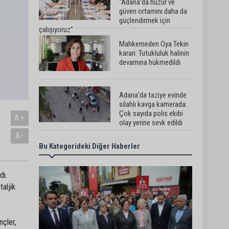
“Adana’da huzur ve
güven ortamını daha da
güçlendirmek için
çalışıyoruz”
Mahkemeden Oya Tekin
kararı: Tutukluluk halinin
devamına hükmedildi
Adana’da taziye evinde
silahlı kavga kamerada:
Çok sayıda polis ekibi
A+
olay yerine sevk edildi
A-
Bu Kategorideki Diğer Haberler
Adana’da parktaki OED
cihazını çalan şüpheli
tutuklandı
dı.
taljik
Seyhan’da fırın ve
pastanelere hijyen
denetimi gerçekleştirildi
nçler,