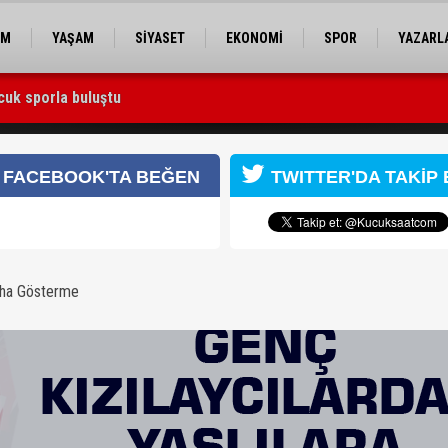
EM
YAŞAM
SİYASET
EKONOMİ
SPOR
YAZARL
cuk sporla buluştu
l
FACEBOOK'TA BEĞEN
TWITTER'DA TAKİP 
aha Gösterme