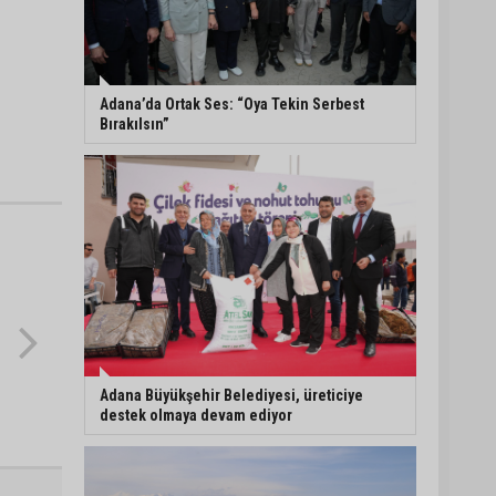
Eski polis memuru Ergün
Karakaya’nın öldürüldüğü
silahlı kavganın
görüntüleri ortaya çıktı
Adana’da Ortak Ses: “Oya Tekin Serbest
Bırakılsın”
İmamoğlu’nda hijyen ve
etiket kontrolü
Mustafa Özkan: "Yüreğir
Belediye Başkan Vekilliği
seçimine ilişkin hukuki
süreç başlatıldı"
Adana Büyükşehir Belediyesi, üreticiye
destek olmaya devam ediyor