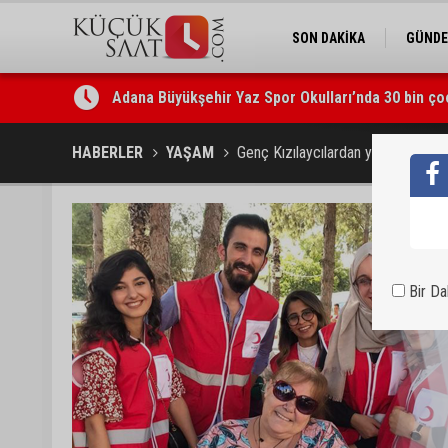
SON DAKİKA
GÜND
Adana Büyükşehir Yaz Spor Okulları’nda 30 bin ço
HABERLER
YAŞAM
Genç Kızılaycılardan yaşlılara mora
Bir D