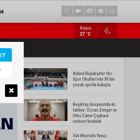
AR
Adana
Beşiktaş dosyasında iki tahliye: Özcan Zenger ve Utku Caner Ça
27 °C
ET
Adana Büyükşehir Yaz
Spor Okulları’nda 30 bin
çocuk sporla buluştu
Beşiktaş dosyasında iki
tahliye: Özcan Zenger ve
Utku Caner Çaykara
serbest bırakıldı
Vali Mustafa Yavuz: