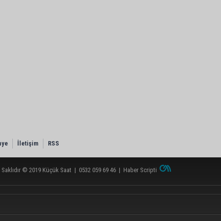
nye
İletişim
RSS
 Saklıdır © 2019
Küçük Saat
|
0532 059 69 46
|
Haber Scripti