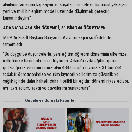
alanların tamamını kapsayan ve kuşatan, meseleye bütüncül yaklaşan
yeni ve milli bir eğitim modeli üzerinde düşünmek gerektiği
kanaatindeyim."
ADANA'DA 484 BİN ÖĞRENCİ, 31 BİN 744 ÖĞRETMEN
MHP Adana İl Başkanı Bünyamin Avcı, mesajını şu ifadelerle
tamamladı:
“Bu duygu ve düşüncelerle, yeni eğitim-öğretim döneminin ülkemize,
milletimize hayırlı olmasını diliyorum. Adana’mızda eğitim gören
geleceğimiz ve umudumuz olan 484 bin öğrencimize, 31 bin 744
fedakâr öğretmenimize ve tüm kıymetli velilerimize güvenlik ve
sağlık içinde daha kaliteli, daha nitelikli bir eğitim dönemi niyaz ediyor,
ayrı ayrı selam, sevgi ve saygılarımı sunuyorum.”
Önceki ve Sonraki Haberler