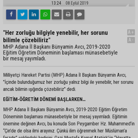
13:24
08 Eylül 2019
"Her zorluğu bilgiyle yenebilir, her sorunu
A+
bilimle çözebiliriz"
A-
MHP Adana İl Başkanı Bünyamin Avcı, 2019-2020
Eğitim Öğretim Döneminin başlaması münasebetiyle
bir mesaj yayımladı.
Milliyetçi Hareket Partisi (MHP) Adana İl Başkanı Bünyamin Avcı,
"İçinde bulunduğumuz her zorluğu yalnız bilgi ile yenebilir, her sorunu
ancak bilimin ışığında çözebiliriz" dedi.
EĞİTİM-ÖĞRETİM DÖNEMİ BAŞLARKEN…
MHP Adana İl Başkanı Bünyamin Avcı, 2019-2020 Eğitim Öğretim
Döneminin başlaması münasebetiyle bir mesaj yayımladı. Eğitimin
önemine değinen Avcı, bu konuda Son Peygamber Hz. Muhammed’in
“Çin’de de olsa ilmi arayınız. Çünkü ilim öğrenmek her Müslüman’a
farzdır” şeklindeki hadisini, Gazi Mustafa Kemal Atatürk’ün “Hayatta