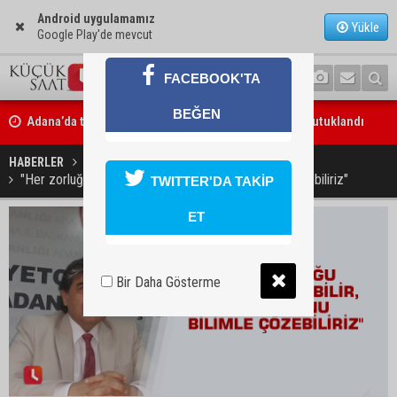
Android uygulamamız
Yükle
Google Play'de mevcut
FACEBOOK'TA
Adana’da trafikte testereyle saldırı iddiası: Şüpheli tutuklandı
BEĞEN
Adana’da internet kablosu hırsızlığı kamerada: Mahallenin bir böl
HABERLER
SİYASET
internet erişimi kesildi
"Her zorluğu bilgiyle yenebilir, her sorunu bilimle çözebiliriz"
TWITTER'DA TAKİP
ET
Bir Daha Gösterme