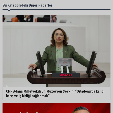
AOSB’de üniversite-sanayi iş birliği toplantısı
Bu Kategorideki Diğer Haberler
gerçekleştirildi
CHP Adana’da ilçe başkanlığı atamaları
netleşiyor
Adana Büyükşehir Yaz Spor Okulları’nda 30 bin
çocuk sporla buluştu
Beşiktaş dosyasında iki tahliye: Özcan Zenger ve
Utku Caner Çaykara serbest bırakıldı
CHP Adana Milletvekili Dr. Müzeyyen Şevkin: “Ortadoğu’da kalıcı
barış ve iş birliği sağlanmalı”
Vali Mustafa Yavuz: “Adana’da huzur ve güven
ortamını daha da güçlendirmek için çalışıyoruz”