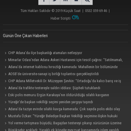
Tüm Hakları Saklıdır © 2019
Küçük Saat
|
0532 059 69 46
|
Haber Scripti
Günün Öne Çıkan Haberleri
CHP Adana’da ilçe başkanlığı atamaları netleşiyor
Mimarlar Odası’ndan Adana Askeri Hastanesi için tescil çağrısı: “Satılmamalı,
amaç dışı kullanılmamalı”
Adana’da internet kablosu hırsızlığı kamerada: Mahallenin bir bölümünde
internet erişimi kesildi
AOSB’de üniversite-sanayi iş birliği toplantısı gerçekleştirildi
CHP Adana Milletvekili Dr. Müzeyyen Şevkin: “Ortadoğu’da kalıcı barış ve iş
birliği sağlanmalı”
Adana’da trafikte testereyle saldırı iddiası: Şüpheli tutuklandı
Eski polis memuru Ergün Karakaya’nın öldürüldüğü silahlı kavganın
görüntüleri ortaya çıktı
Yüreğir’de başkan vekilliği seçimi yeniden yargıya taşındı
Adana’da taziye evinde silahlı kavga kamerada: Çok sayıda polis ekibi olay
yerine sevk edildi
Mustafa Özkan: "Yüreğir Belediye Başkan Vekilliği seçimine ilişkin hukuki
süreç başlatıldı"
Yol verme tartışması büyüdü; Bagajdan testereyi çıkarıp sürücünün üzerine
yürüdü
Büyükşehir açıkladı: Yasaklı ırk köpeğe mevzuat kapsamında işlem yapıldı