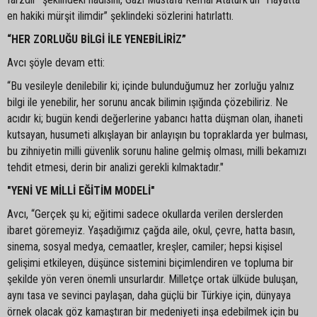
en hakiki mürşit ilimdir” şeklindeki sözlerini hatırlattı.
“HER ZORLUĞU BİLGİ İLE YENEBİLİRİZ”
Avcı şöyle devam etti:
“Bu vesileyle denilebilir ki; içinde bulunduğumuz her zorluğu yalnız
bilgi ile yenebilir, her sorunu ancak bilimin ışığında çözebiliriz. Ne
acıdır ki; bugün kendi değerlerine yabancı hatta düşman olan, ihaneti
kutsayan, husumeti alkışlayan bir anlayışın bu topraklarda yer bulması,
bu zihniyetin milli güvenlik sorunu haline gelmiş olması, milli bekamızı
tehdit etmesi, derin bir analizi gerekli kılmaktadır."
"YENİ VE MİLLİ EĞİTİM MODELİ"
Avcı, “Gerçek şu ki; eğitimi sadece okullarda verilen derslerden
ibaret göremeyiz. Yaşadığımız çağda aile, okul, çevre, hatta basın,
sinema, sosyal medya, cemaatler, kreşler, camiler; hepsi kişisel
gelişimi etkileyen, düşünce sistemini biçimlendiren ve topluma bir
şekilde yön veren önemli unsurlardır. Milletçe ortak ülküde buluşan,
aynı tasa ve sevinci paylaşan, daha güçlü bir Türkiye için, dünyaya
örnek olacak göz kamaştıran bir medeniyeti inşa edebilmek için bu