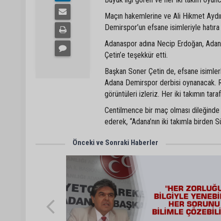
Maçın hakemlerine ve Ali Hikmet Aydı
Demirspor’un efsane isimleriyle hatıra 
Adanaspor adına Necip Erdoğan, Adana
Çetin’e teşekkür etti.
Başkan Soner Çetin de, efsane isimlerl
Adana Demirspor derbisi oynanacak. Re
görüntüleri izleriz. Her iki takımın tara
Centilmence bir maç olması dileğinde b
ederek, “Adana’nın iki takımla birden 
Önceki ve Sonraki Haberler