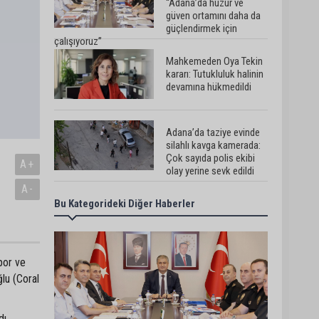
“Adana’da huzur ve
güven ortamını daha da
güçlendirmek için
çalışıyoruz”
Mahkemeden Oya Tekin
kararı: Tutukluluk halinin
devamına hükmedildi
Adana’da taziye evinde
silahlı kavga kamerada:
Çok sayıda polis ekibi
A+
olay yerine sevk edildi
A-
Bu Kategorideki Diğer Haberler
Adana’da parktaki OED
cihazını çalan şüpheli
tutuklandı
por ve
Seyhan’da fırın ve
ğlu (Coral
pastanelere hijyen
denetimi gerçekleştirildi
ı.