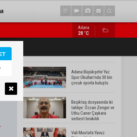
AR
Adana
Vali Mustafa Yavuz: “Adana’da huzur ve güven ortamını daha da 
28 °C
ET
Adana Büyükşehir Yaz
Spor Okulları’nda 30 bin
çocuk sporla buluştu
Beşiktaş dosyasında iki
tahliye: Özcan Zenger ve
Utku Caner Çaykara
serbest bırakıldı
Vali Mustafa Yavuz: