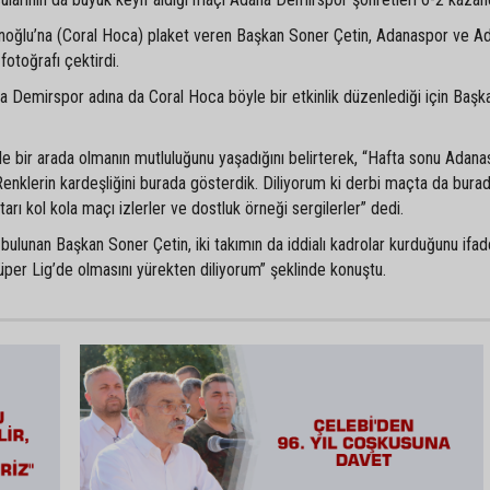
noğlu’na (Coral Hoca) plaket veren Başkan Soner Çetin, Adanaspor ve A
fotoğrafı çektirdi.
 Demirspor adına da Coral Hoca böyle bir etkinlik düzenlediği için Başk
e bir arada olmanın mutluluğunu yaşadığını belirterek, “Hafta sonu Adana
nklerin kardeşliğini burada gösterdik. Diliyorum ki derbi maçta da burad
ftarı kol kola maçı izlerler ve dostluk örneği sergilerler” dedi.
ulunan Başkan Soner Çetin, iki takımın da iddialı kadrolar kurduğunu ifad
Süper Lig’de olmasını yürekten diliyorum” şeklinde konuştu.