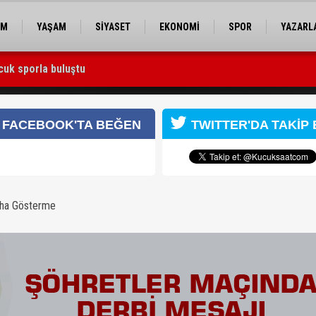
EM
YAŞAM
SİYASET
EKONOMİ
SPOR
YAZARL
cuk sporla buluştu
 Utku Caner Çaykara serbest bırakıldı
FACEBOOK'TA BEĞEN
TWITTER'DA TAKİP 
aha Gösterme