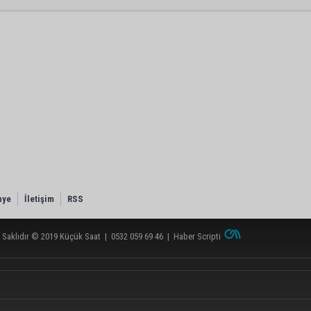
nye
İletişim
RSS
 Saklıdır © 2019
Küçük Saat
|
0532 059 69 46
|
Haber Scripti