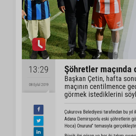
Şöhretler maçında 
13:29
Başkan Çetin, hafta so
maçının centilmence geçm
08 Eylül 2019
görmek istediklerini söy
Çukurova Belediyesi tarafından bu yıl 
Adana Demirsporlu eski şöhretlerin gös
Hoca) Onuruna” temasıyla gerçekleştiri
Büyük ilgi gören ve her iki takım oyun