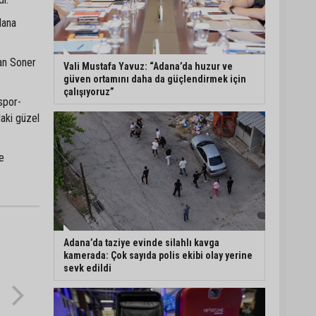
dana
Eski polis memuru Ergün
Karakaya’nın öldürüldüğü
silahlı kavganın
an Soner
görüntüleri ortaya çıktı
Vali Mustafa Yavuz: “Adana’da huzur ve
güven ortamını daha da güçlendirmek için
çalışıyoruz”
İmamoğlu’nda hijyen ve
spor-
etiket kontrolü
aki güzel
e
Mustafa Özkan: "Yüreğir
Belediye Başkan Vekilliği
seçimine ilişkin hukuki
süreç başlatıldı"
Adana’da taziye evinde silahlı kavga
kamerada: Çok sayıda polis ekibi olay yerine
sevk edildi