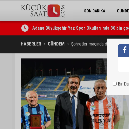
SON DAKİKA
GÜND
Adana Büyükşehir Yaz Spor Okulları’nda 30 bin ço
Beşiktaş dosyasında iki tahliye: Özcan Zenger ve
HABERLER
GÜNDEM
Şöhretler maçında derbi mesajı
Bir D