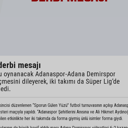
derbi mesajı
nu oynanacak Adanaspor-Adana Demirspor
esini dileyerek, iki takımı da Süper Lig’de
ledi.
ikincisi düzenlenen “Sporun Gülen Yüzü” futbol turnuvasının açılışı Adanas
teri maçıyla yapıldı. “Adanaspor Şehitlerini Anısına ve Ali Hikmet Aydıno
len etkinlikte her iki takımda da forma giymiş ünlü isimler forma giydi.
cularının da büyük keyif aldığı maçı Adana Demirspor şöhretleri 6-2 kazand