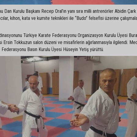
Dan Kurulu Başkanı Recep Oral’ın yanı sıra milli antrenörler Abidin Çark
ılar, kihon, kata ve kumite teknikleri ile “Budo” felsefisi üzerine çalışmal
ordinasyonunu Türkiye Karate Federasyonu Organizasyon Kurulu Üyesi Bur
i Ersin Tokkuzun salon düzeni ve misafirlerin ağırlanmasıyla ilgilendi. Me
te Federasyonu Basın Kurulu Üyesi Hüseyin Yetiş yürüttü.