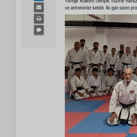
Yüreğir Atakent Olimpik Yüzme Havuzu
ve antrenörler katıldı. İki gün süren p