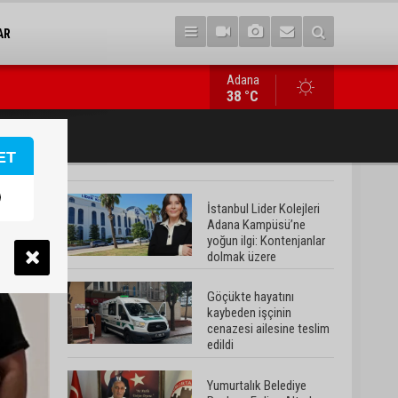
AR
Adana
Yumurtalık Belediye Başkanı Erdinç Altıok: “Ben bir yere gitmi
38 °C
ET
İstanbul Lider Kolejleri
Adana Kampüsü’ne
yoğun ilgi: Kontenjanlar
dolmak üzere
Göçükte hayatını
kaybeden işçinin
cenazesi ailesine teslim
edildi
Yumurtalık Belediye