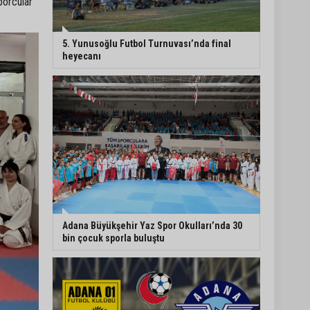
porcular
Adana’da sıcaklık alarmı:
Hissedilen 43 dereceyi
5. Yunusoğlu Futbol Turnuvası’nda final
bulacak
heyecanı
Yumurtalık’ta ulaşım
çalışmaları hızlandı: Yol
ve kaldırımlar yenileniyor
Otoyolda akılalmaz olay:
Önce çaldılar, sonra
“Hırsız çok” diye
uyardılar
Adana Büyükşehir Yaz Spor Okulları’nda 30
bin çocuk sporla buluştu