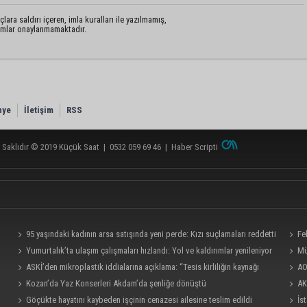
lara saldırı içeren, imla kuralları ile yazılmamış,
rumlar onaylanmamaktadır.
nye
İletişim
RSS
 Saklıdır © 2019
Küçük Saat
|
0532 059 69 46
|
Haber Scripti
95 yaşındaki kadının arsa satışında yeni perde: Kızı suçlamaları reddetti
Fe
Yumurtalık’ta ulaşım çalışmaları hızlandı: Yol ve kaldırımlar yenileniyor
Mü
ASKİ’den mikroplastik iddialarına açıklama: “Tesis kirliliğin kaynağı
AO
değil”
Kozan’da Yaz Konserleri Akdam’da şenliğe dönüştü
AK
Göçükte hayatını kaybeden işçinin cenazesi ailesine teslim edildi
teşkil
İs