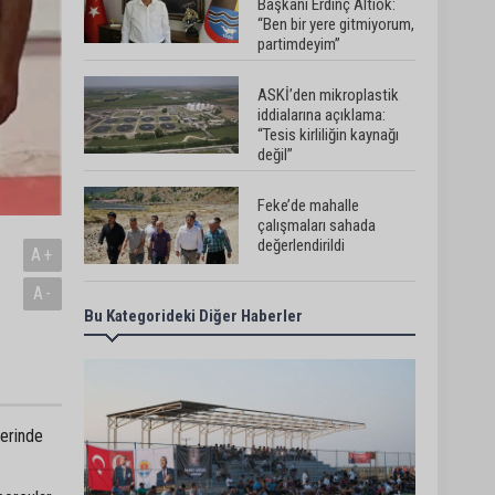
Başkanı Erdinç Altıok:
“Ben bir yere gitmiyorum,
partimdeyim”
ASKİ’den mikroplastik
iddialarına açıklama:
“Tesis kirliliğin kaynağı
değil”
Feke’de mahalle
çalışmaları sahada
değerlendirildi
A+
m
A-
Bu Kategorideki Diğer Haberler
AK Parti Adana İl
Başkanı Mustafa Özkan:
"Türkiye Yüzyılına güçlü
teşkilatımızla yürüyoruz"
Kozan’da Yaz Konserleri
lerinde
Akdam’da şenliğe
dönüştü