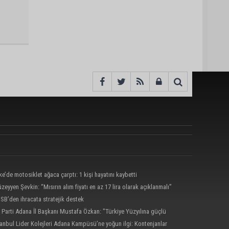
ke’de motosiklet ağaca çarptı: 1 kişi hayatını kaybetti
zeyyen Şevkin: “Mısırın alım fiyatı en az 17 lira olarak açıklanmalı”
SB’den ihracata stratejik destek
 Parti Adana İl Başkanı Mustafa Özkan: "Türkiye Yüzyılına güçlü
atımızla yürüyoruz"
tanbul Lider Kolejleri Adana Kampüsü’ne yoğun ilgi: Kontenjanlar