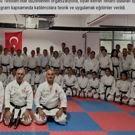
 Tesisleri’nde düzenlenen organizasyona, siyah kemer hedefi bulunan s
rogram kapsamında katılımcılara teorik ve uygulamalı eğitimler verildi.