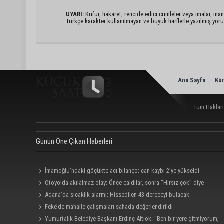
UYARI:
Küfür, hakaret, rencide edici cümleler veya imalar, inanç
Türkçe karakter kullanılmayan ve büyük harflerle yazılmış yo
Ana Sayfa
Kü
Tüm Hakları
Günün Öne Çıkan Haberleri
İmamoğlu’ndaki göçükte acı bilanço: can kaybı 2’ye yükseldi
Otoyolda akılalmaz olay: Önce çaldılar, sonra “Hırsız çok” diye
uyardılar
Adana’da sıcaklık alarmı: Hissedilen 43 dereceyi bulacak
Feke’de mahalle çalışmaları sahada değerlendirildi
Yumurtalık Belediye Başkanı Erdinç Altıok: “Ben bir yere gitmiyorum,