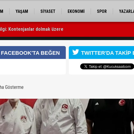
EM
YAŞAM
SİYASET
EKONOMİ
SPOR
YAZARL
ilgi: Kontenjanlar dolmak üzere
ne teslim edildi
FACEBOOK'TA BEĞEN
TWITTER'DA TAKİP 
aha Gösterme