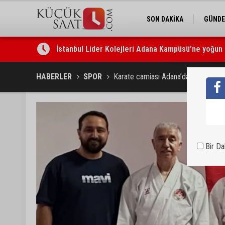
SON DAKİKA
GÜND
İstanbul Lider Kolejleri Adana Kampüsü’ne yoğun 
Göçükte hayatını kaybeden işçinin cenazesi ailesi
HABERLER
SPOR
Karate camiası Adana’da buluştu
Bir D