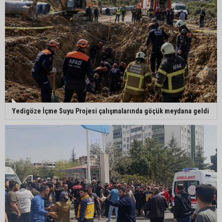
MHP Adana İl Başkanı Hakan Yıldırım:
“Liderimize dil uzatmak sizin haddinize değildir”
Adanalı 13 yaşındaki Ela Nur şelalede hayatını
kaybetti
Adanalı NASA astronotu Deniz Burnham uzaya
Yedigöze İçme Suyu Projesi çalışmalarında göçük meydana geldi
gidiyor
Kozan’da üreticilere yangın ve anız uyarısı
Ceyhan’da yağlık ayçiçeği hasadı başladı