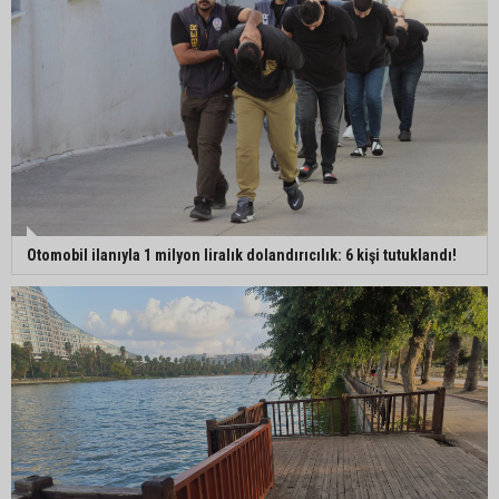
Otomobil ilanıyla 1 milyon liralık dolandırıcılık: 6 kişi tutuklandı!