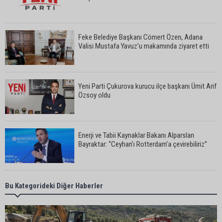
Feke Belediye Başkanı Cömert Özen, Adana
Valisi Mustafa Yavuz’u makamında ziyaret etti
Yeni Parti Çukurova kurucu ilçe başkanı Ümit Arif
Özsoy oldu
Enerji ve Tabii Kaynaklar Bakanı Alparslan
Bayraktar: “Ceyhan’ı Rotterdam’a çevirebiliriz”
Başkan Ali Bedrettin Karataş’tan sahiller için
Bu Kategorideki Diğer Haberler
duyarlılık çağrısı