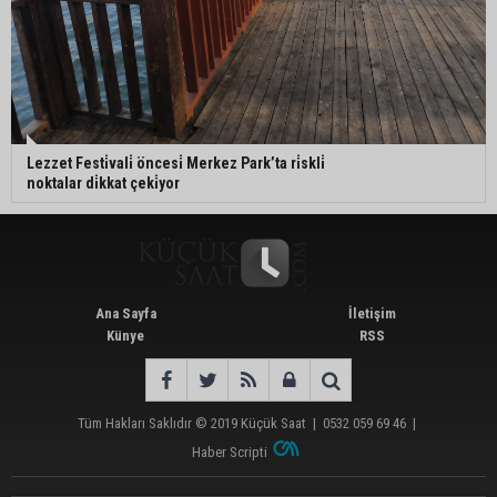
Lezzet Festi̇vali̇ öncesi̇ Merkez Park’ta ri̇skli̇
noktalar di̇kkat çeki̇yor
Ana Sayfa
İletişim
Künye
RSS
Tüm Hakları Saklıdır © 2019
Küçük Saat
|
0532 059 69 46
|
Haber Scripti