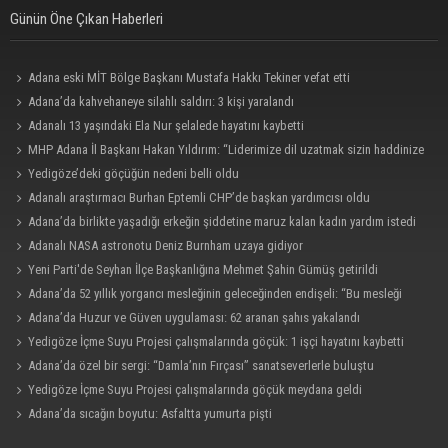
Günün Öne Çıkan Haberleri
Adana eski MİT Bölge Başkanı Mustafa Hakkı Tekiner vefat etti
Adana’da kahvehaneye silahlı saldırı: 3 kişi yaralandı
Adanalı 13 yaşındaki Ela Nur şelalede hayatını kaybetti
MHP Adana İl Başkanı Hakan Yıldırım: “Liderimize dil uzatmak sizin haddinize
değildir”
Yedigöze’deki göçüğün nedeni belli oldu
Adanalı araştırmacı Burhan Eptemli CHP’de başkan yardımcısı oldu
Adana’da birlikte yaşadığı erkeğin şiddetine maruz kalan kadın yardım istedi
Adanalı NASA astronotu Deniz Burnham uzaya gidiyor
Yeni Parti'de Seyhan İlçe Başkanlığına Mehmet Şahin Gümüş getirildi
Adana’da 52 yıllık yorgancı mesleğinin geleceğinden endişeli: “Bu mesleği
çocuğuma bile öğretemedim”
Adana’da Huzur ve Güven uygulaması: 62 aranan şahıs yakalandı
Yedigöze İçme Suyu Projesi çalışmalarında göçük: 1 işçi hayatını kaybetti
Adana’da özel bir sergi: “Damla’nın Fırçası” sanatseverlerle buluştu
Yedigöze İçme Suyu Projesi çalışmalarında göçük meydana geldi
Adana’da sıcağın boyutu: Asfaltta yumurta pişti