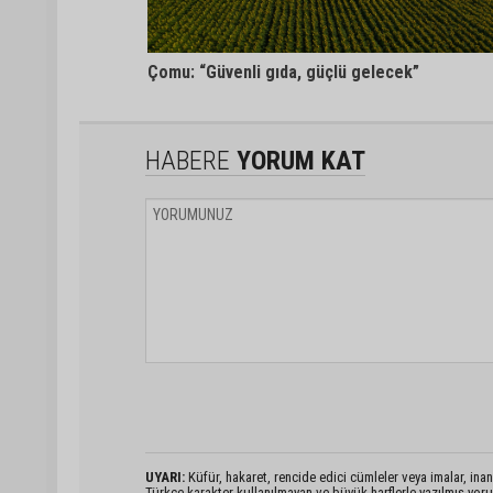
Çomu: “Güvenli gıda, güçlü gelecek”
HABERE
YORUM KAT
UYARI:
Küfür, hakaret, rencide edici cümleler veya imalar, inanç
Türkçe karakter kullanılmayan ve büyük harflerle yazılmış yo