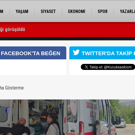
EM
YAŞAM
SİYASET
EKONOMİ
SPOR
YAZARL
iği görüşüldü
yaralı
FACEBOOK'TA BEĞEN
TWITTER'DA TAKİP 
aha Gösterme