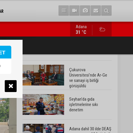
AR
Adana
Adana dahil 30 ilde DEAŞ operasyonu: 104 şüpheli yakalandı
31 °C
ET
Çukurova
Üniversitesi’nde Ar-Ge
ve sanayi iş birliği
görüşüldü
Seyhan’da gıda
işletmelerine sıkı
denetim
Adana dahil 30 ilde DEAŞ