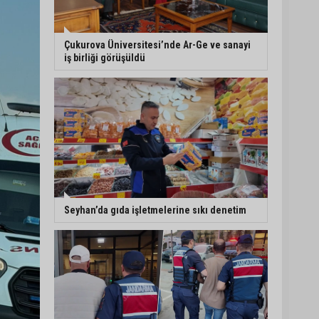
5. Yunusoğlu Futbol
Turnuvası’nda final
Çukurova Üniversitesi’nde Ar-Ge ve sanayi
heyecanı
iş birliği görüşüldü
Ceyhan’da Necdet
Sevinç Parkı’nda bakım
çalışması
Orhan Bayram’dan AK
Parti’ye Yüreğir çıkışı:
“Bizim belediye meclis
üyelerimize ne yaptınız?
Seyhan’da gıda işletmelerine sıkı denetim
Siz önce onu anlatın”