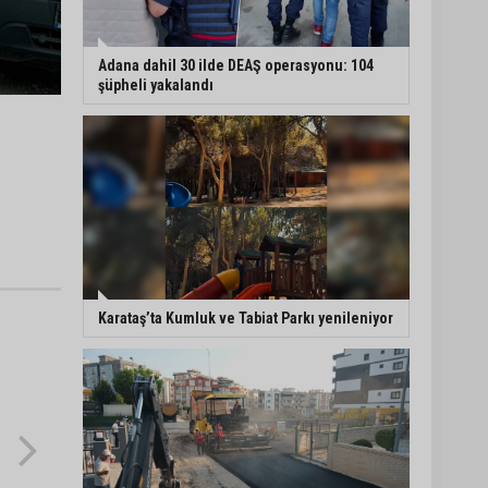
Adana dahil 30 ilde DEAŞ operasyonu: 104
şüpheli yakalandı
Karataş’ta Kumluk ve Tabiat Parkı yenileniyor