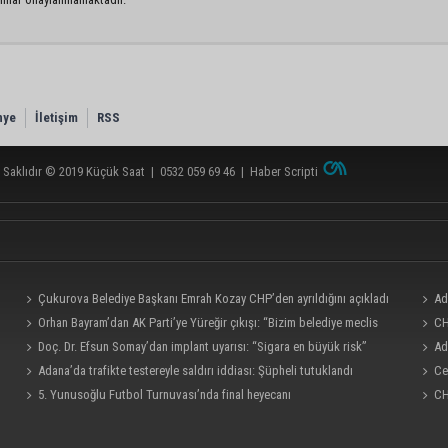
nye
İletişim
RSS
 Saklıdır © 2019
Küçük Saat
|
0532 059 69 46
|
Haber Scripti
Çukurova Belediye Başkanı Emrah Kozay CHP’den ayrıldığını açıkladı
Ad
Orhan Bayram’dan AK Parti’ye Yüreğir çıkışı: “Bizim belediye meclis
milyo
CH
üyelerimize ne yaptınız? Siz önce onu anlatın”
Doç. Dr. Efsun Somay’dan implant uyarısı: “Sigara en büyük risk”
Ad
Adana’da trafikte testereyle saldırı iddiası: Şüpheli tutuklandı
Ce
5. Yunusoğlu Futbol Turnuvası’nda final heyecanı
CH
ve iş 