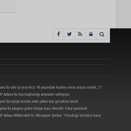
ana’da aile içi arsa krizi: 95 yaşındaki kadının miras arsası satıldı, 17
nun 13 milyonu harcandı
P Adana’da ilçe başkanlığı atamaları netleşiyor
ana’da taziye evinde silah çeken kişi gözaltına alındı
yhan’da yangına giden itfaiye aracı devrildi: 3 kişi yaralandı
P Adana Milletvekili Dr. Müzeyyen Şevkin: “Ortadoğu’da kalıcı barış
birliği sağlanmalı”