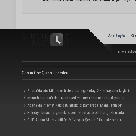
Ana Sayfa
Kü
Tüm Hakları
Günün Öne Çıkan Haberleri
Adana’da oto kilit iş yerinde esrarengiz olay: 2 kişi hayatını kaybetti
Mimarlar Odası’ndan Adana Askeri Hastanesi için tescil çağrısı:
“Satılmamalı, amaç dışı kullanılmamalı”
Adana’da internet kablosu hırsızlığı kamerada: Mahallenin bir
bölümünde internet erişimi kesildi
Belediye binasına girmek isteyen servisçilere biber gazlı müdahale
CHP Adana Milletvekili Dr. Müzeyyen Şevkin: “Akdeniz bir atık
deposuna dönüşmemeli”