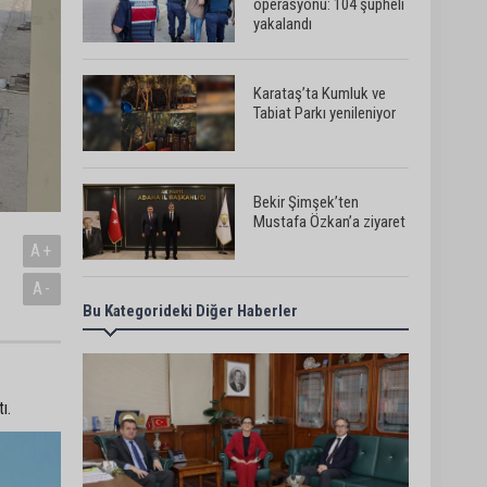
operasyonu: 104 şüpheli
yakalandı
Karataş’ta Kumluk ve
Tabiat Parkı yenileniyor
Bekir Şimşek’ten
Mustafa Özkan’a ziyaret
A+
3
A-
Bu Kategorideki Diğer Haberler
Ceyhan’da asfalt
çalışmaları sürüyor
ı.
Ceyhan’da açık hava
sineması keyfi iki farklı
parkta devam ediyor