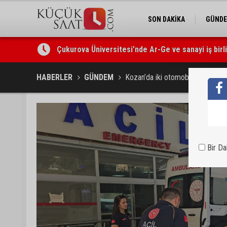
SON DAKİKA
GÜND
Çukurova Üniversitesi’nde Ar-Ge ve sanayi iş birl
Seyhan’da gıda işletmelerine sıkı denetim
HABERLER
GÜNDEM
Kozan’da iki otomobil çarpıştı: 3 
Bir D