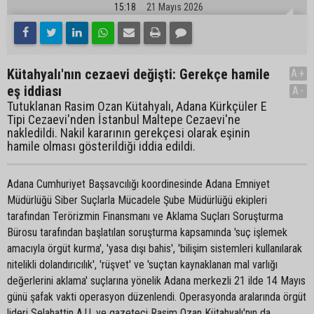
15:18
21 Mayıs 2026
Kütahyalı'nın cezaevi değişti: Gerekçe hamile
A+
eş iddiası
A-
Tutuklanan Rasim Ozan Kütahyalı, Adana Kürkçüler E
Tipi Cezaevi'nden İstanbul Maltepe Cezaevi'ne
nakledildi. Nakil kararının gerekçesi olarak eşinin
hamile olması gösterildiği iddia edildi.
Adana Cumhuriyet Başsavcılığı koordinesinde Adana Emniyet
Müdürlüğü Siber Suçlarla Mücadele Şube Müdürlüğü ekipleri
tarafından Terörizmin Finansmanı ve Aklama Suçları Soruşturma
Bürosu tarafından başlatılan soruşturma kapsamında 'suç işlemek
amacıyla örgüt kurma', 'yasa dışı bahis', 'bilişim sistemleri kullanılarak
nitelikli dolandırıcılık', 'rüşvet' ve 'suçtan kaynaklanan mal varlığı
değerlerini aklama' suçlarına yönelik Adana merkezli 21 ilde 14 Mayıs
günü şafak vakti operasyon düzenlendi. Operasyonda aralarında örgüt
lideri Selahattin A.U. ve gazeteci Rasim Ozan Kütahyalı'nın da