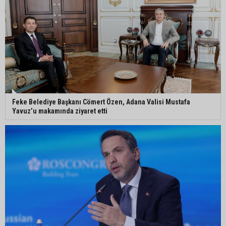
Kozan’da üreticilere yangın ve anız uyarısı
Ceyhan’da yağlık ayçiçeği hasadı başladı
Feke Belediye Başkanı Cömert Özen, Adana Valisi Mustafa
Yavuz’u makamında ziyaret etti