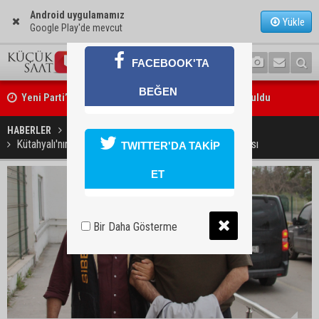
Android uygulamamız
Yükle
Google Play'de mevcut
FACEBOOK'TA
Yeni Parti’nin Sarıçam ve Karataş teşkilatları oluşturuldu
BEĞEN
Feke Belediye Başkanı Cömert Özen, Adana Valisi Mustafa Yavuz’u
HABERLER
GÜNDEM
ziyaret etti
Kütahyalı'nın cezaevi değişti: Gerekçe hamile eş iddiası
TWITTER'DA TAKİP
ET
Bir Daha Gösterme