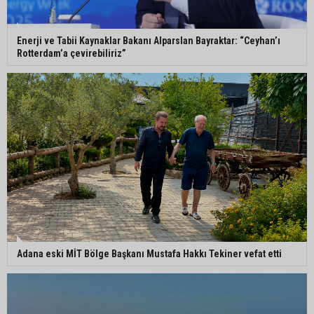
Enerji ve Tabii Kaynaklar Bakanı Alparslan Bayraktar: “Ceyhan’ı
Rotterdam’a çevirebiliriz”
Adana eski MİT Bölge Başkanı Mustafa Hakkı Tekiner vefat etti