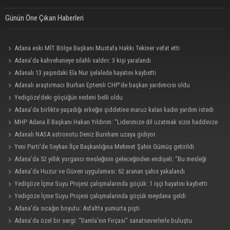
Günün Öne Çıkan Haberleri
Adana eski MİT Bölge Başkanı Mustafa Hakkı Tekiner vefat etti
Adana’da kahvehaneye silahlı saldırı: 3 kişi yaralandı
Adanalı 13 yaşındaki Ela Nur şelalede hayatını kaybetti
Adanalı araştırmacı Burhan Eptemli CHP’de başkan yardımcısı oldu
Yedigöze’deki göçüğün nedeni belli oldu
Adana’da birlikte yaşadığı erkeğin şiddetine maruz kalan kadın yardım istedi
MHP Adana İl Başkanı Hakan Yıldırım: “Liderimize dil uzatmak sizin haddinize
değildir”
Adanalı NASA astronotu Deniz Burnham uzaya gidiyor
Yeni Parti'de Seyhan İlçe Başkanlığına Mehmet Şahin Gümüş getirildi
Adana’da 52 yıllık yorgancı mesleğinin geleceğinden endişeli: “Bu mesleği
çocuğuma bile öğretemedim”
Adana’da Huzur ve Güven uygulaması: 62 aranan şahıs yakalandı
Yedigöze İçme Suyu Projesi çalışmalarında göçük: 1 işçi hayatını kaybetti
Yedigöze İçme Suyu Projesi çalışmalarında göçük meydana geldi
Adana’da sıcağın boyutu: Asfaltta yumurta pişti
Adana’da özel bir sergi: “Damla’nın Fırçası” sanatseverlerle buluştu