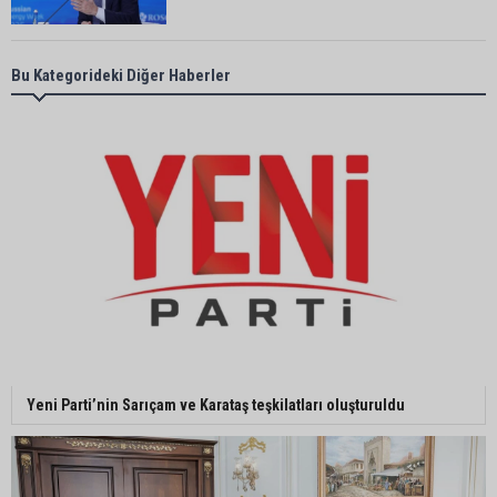
Başkan Ali Bedrettin Karataş’tan sahiller için
Bu Kategorideki Diğer Haberler
duyarlılık çağrısı
MHP Adana İl Başkanı Hakan Yıldırım:
“Liderimize dil uzatmak sizin haddinize değildir”
Adanalı 13 yaşındaki Ela Nur şelalede hayatını
kaybetti
Adanalı NASA astronotu Deniz Burnham uzaya
Yeni Parti’nin Sarıçam ve Karataş teşkilatları oluşturuldu
gidiyor