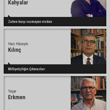
Kahyalar
95 yaşındaki kadının arsa satışında yeni perde:
Zulme karşı susmayan vicdan
Kızı suçlamaları reddetti
Hacı Hüseyin
İmamoğlu’ndaki göçükte acı bilanço: can kaybı
2’ye yükseldi
Kılınç
Feke’de motosiklet ağaca çarptı: 1 kişi hayatını
Milliyetçiliğin Çıkmazları
kaybetti
Yaşar
AOSB’den ihracata stratejik destek
Erkmen