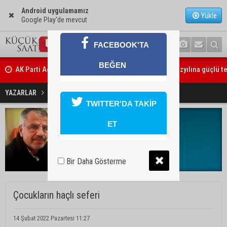
Android uygulamamız
Yükle
Google Play'de mevcut
FACEBOOK'TA
BEĞEN
AK Parti Adana İl Başkanı Mustafa Özkan: "Türkiye Yüzyılına güçlü te
yürüyoruz"
YAZARLAR
Melih Baki
TWITTER'DA TAKİP
ET
Melih Baki
E-posta:
Bir Daha Gösterme
Çocukların haçlı seferi
14 Şubat 2022 Pazartesi 11:27