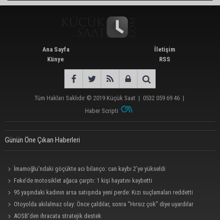
Ana Sayfa
İletişim
Künye
RSS
Tüm Hakları Saklıdır © 2019
Küçük Saat
|
0532 059 69 46
|
Haber Scripti
Günün Öne Çıkan Haberleri
İmamoğlu’ndaki göçükte acı bilanço: can kaybı 2’ye yükseldi
Feke’de motosiklet ağaca çarptı: 1 kişi hayatını kaybetti
95 yaşındaki kadının arsa satışında yeni perde: Kızı suçlamaları reddetti
Otoyolda akılalmaz olay: Önce çaldılar, sonra “Hırsız çok” diye uyardılar
AOSB’den ihracata stratejik destek