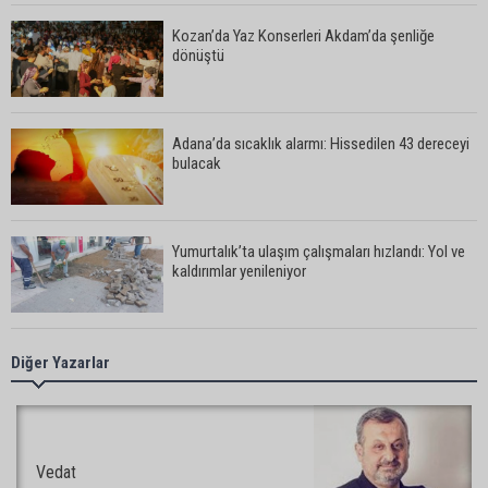
Kozan’da Yaz Konserleri Akdam’da şenliğe
dönüştü
Adana’da sıcaklık alarmı: Hissedilen 43 dereceyi
bulacak
Yumurtalık’ta ulaşım çalışmaları hızlandı: Yol ve
kaldırımlar yenileniyor
Otoyolda akılalmaz olay: Önce çaldılar, sonra
Diğer Yazarlar
“Hırsız çok” diye uyardılar
Müzeyyen Şevkin: “Mısırın alım fiyatı en az 17 lira
Vedat
olarak açıklanmalı”