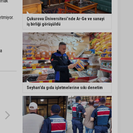
şamak
5. Yunusoğlu Futbol
Turnuvası’nda final
etmiyor.
Çukurova Üniversitesi’nde Ar-Ge ve sanayi
heyecanı
iş birliği görüşüldü
Ceyhan’da Necdet
Sevinç Parkı’nda bakım
da
çalışması
Orhan Bayram’dan AK
Parti’ye Yüreğir çıkışı:
“Bizim belediye meclis
üyelerimize ne yaptınız?
Seyhan’da gıda işletmelerine sıkı denetim
Siz önce onu anlatın”