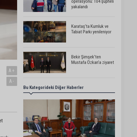
operasyonu: 104 şüpheli
yakalandı
Karataş’ta Kumluk ve
Tabiat Parkı yenileniyor
Bekir Şimşek’ten
Mustafa Özkan’a ziyaret
A+
A-
Bu Kategorideki Diğer Haberler
Ceyhan’da asfalt
çalışmaları sürüyor
Ceyhan’da açık hava
et
sineması keyfi iki farklı
parkta devam ediyor