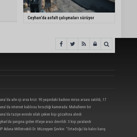
Ceyhan’da asfalt çalışmaları sürüyor
ana’da aile içi arsa krizi: 95 yaşındaki kadının miras arsası satıldı, 17
nun 13 milyonu harcandı
ana’da internet kablosu hırsızlığı kamerada: Mahallenin bir
nde internet erişimi kesildi
ana’da taziye evinde silah çeken kişi gözaltına alındı
yhan’da yangına giden itfaiye aracı devrildi: 3 kişi yaralandı
P Adana Milletvekili Dr. Müzeyyen Şevkin: “Ortadoğu’da kalıcı barış
birliği sağlanmalı”