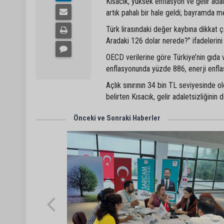
Kısacık, yüksek enflasyon ve gelir adal
artık pahalı bir hale geldi; bayramda 
Türk lirasındaki değer kaybına dikkat 
Aradaki 126 dolar nerede?” ifadelerini 
OECD verilerine göre Türkiye’nin gıda 
enflasyonunda yüzde 886, enerji enflas
Açlık sınırının 34 bin TL seviyesinde o
belirten Kısacık, gelir adaletsizliğinin d
Önceki ve Sonraki Haberler