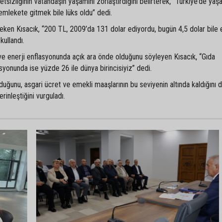
etsizliğinin vatandaşın yaşamını zorlaştırdığını belirterek, “Türkiye’de ya
memlekete gitmek bile lüks oldu” dedi.
çeken Kısacık, “200 TL, 2009’da 131 dolar ediyordu, bugün 4,5 dolar bile 
kullandı.
ve enerji enflasyonunda açık ara önde olduğunu söyleyen Kısacık, “Gıda
yonunda ise yüzde 26 ile dünya birincisiyiz” dedi.
lduğunu, asgari ücret ve emekli maaşlarının bu seviyenin altında kaldığını 
erinleştiğini vurguladı.