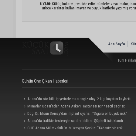
UYARI:
Küfür, hakaret, rencide edici cümleler veya imalar, inanç
Türkçe karakter kullanılmayan ve büyük harflerle yazılmış yo
Ana Sayfa
Kü
Tüm Hakları
Günün Öne Çıkan Haberleri
Adana’da oto kilit iş yerinde esrarengiz olay: 2 kişi hayatını kaybetti
Mimarlar Odası’ndan Adana Askeri Hastanesi için tescil çağrısı:
“Satılmamalı, amaç dışı kullanılmamalı”
Doç. Dr. Efsun Somay’dan implant uyarısı: “Sigara en büyük risk”
Adana’da trafikte testereyle saldırı iddiası: Şüpheli tutuklandı
CHP Adana Milletvekili Dr. Müzeyyen Şevkin: “Akdeniz bir atık
deposuna dönüşmemeli”