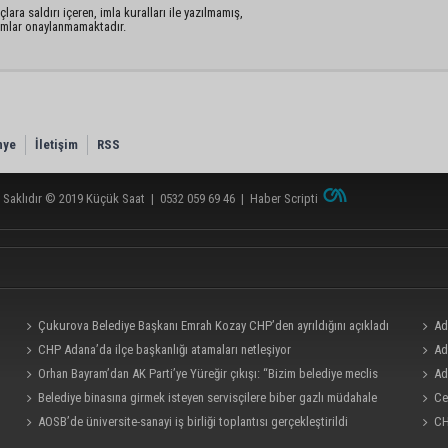
lara saldırı içeren, imla kuralları ile yazılmamış,
rumlar onaylanmamaktadır.
nye
İletişim
RSS
 Saklıdır © 2019
Küçük Saat
|
0532 059 69 46
|
Haber Scripti
Çukurova Belediye Başkanı Emrah Kozay CHP’den ayrıldığını açıkladı
Ad
CHP Adana’da ilçe başkanlığı atamaları netleşiyor
milyo
Ad
Orhan Bayram’dan AK Parti’ye Yüreğir çıkışı: “Bizim belediye meclis
bölümü
Ad
üyelerimize ne yaptınız? Siz önce onu anlatın”
Belediye binasına girmek isteyen servisçilere biber gazlı müdahale
Ce
AOSB’de üniversite-sanayi iş birliği toplantısı gerçekleştirildi
CH
ve iş 