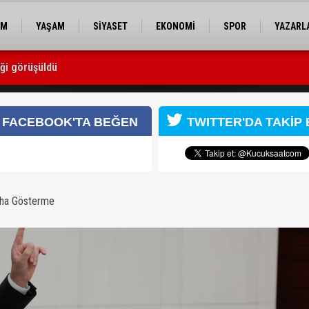
EM
YAŞAM
SİYASET
EKONOMİ
SPOR
YAZARL
iği görüşüldü
doları nereye gitti?
FACEBOOK'TA BEĞEN
TWITTER'DA TAKİP 
aha Gösterme