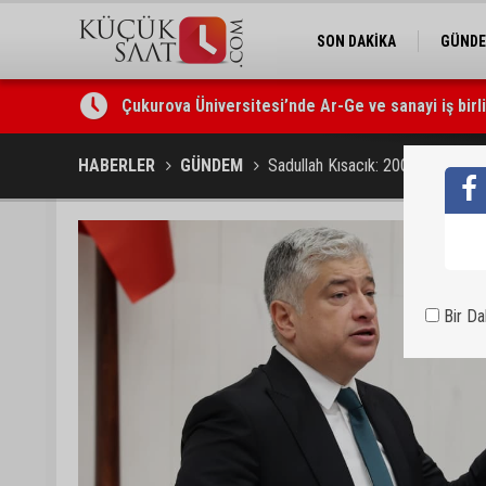
SON DAKİKA
GÜND
Çukurova Üniversitesi’nde Ar-Ge ve sanayi iş birl
Seyhan’da gıda işletmelerine sıkı denetim
HABERLER
GÜNDEM
Sadullah Kısacık: 200 TL’nin 126 
Bir D