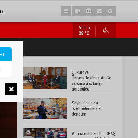
AR
Adana
Adana dahil 30 ilde DEAŞ operasyonu: 104 şüpheli yakalandı
28 °C
ET
Çukurova
Üniversitesi’nde Ar-Ge
ve sanayi iş birliği
görüşüldü
Seyhan’da gıda
işletmelerine sıkı
denetim
Adana dahil 30 ilde DEAŞ