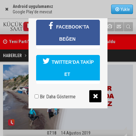
Android uygulamamız
Yükle
Google Play'de mevcut
FACEBOOK'TA
Yeni Parti’nin Sarıçam ve Karataş teşkilatları oluşturuldu
BEĞEN
Sahiller bayramda tertemiz
HABERLER
GÜNDEM
Feke Belediye Başkanı Cömert Özen, Adana Valisi Mustafa Yavuz’u
TWITTER'DA TAKİP
ziyaret etti
ET
Bir Daha Gösterme
07:18
14 Ağustos 2019