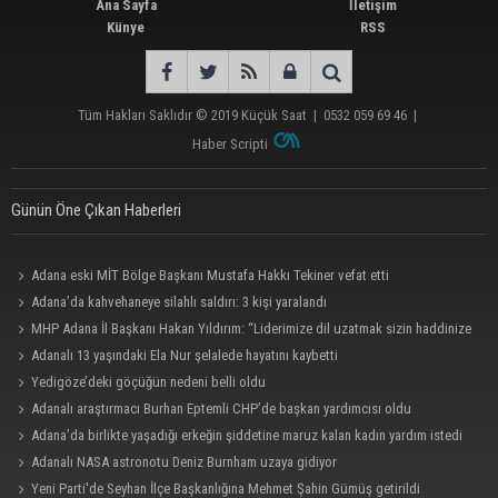
Ana Sayfa
İletişim
Künye
RSS
Tüm Hakları Saklıdır © 2019
Küçük Saat
|
0532 059 69 46
|
Haber Scripti
Günün Öne Çıkan Haberleri
Adana eski MİT Bölge Başkanı Mustafa Hakkı Tekiner vefat etti
Adana’da kahvehaneye silahlı saldırı: 3 kişi yaralandı
MHP Adana İl Başkanı Hakan Yıldırım: “Liderimize dil uzatmak sizin haddinize
değildir”
Adanalı 13 yaşındaki Ela Nur şelalede hayatını kaybetti
Yedigöze’deki göçüğün nedeni belli oldu
Adanalı araştırmacı Burhan Eptemli CHP’de başkan yardımcısı oldu
Adana’da birlikte yaşadığı erkeğin şiddetine maruz kalan kadın yardım istedi
Adanalı NASA astronotu Deniz Burnham uzaya gidiyor
Yeni Parti'de Seyhan İlçe Başkanlığına Mehmet Şahin Gümüş getirildi