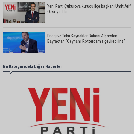
Yeni Parti Çukurova kurucu ilçe başkanı Ümit Arif
Özsoy oldu
Enerji ve Tabii Kaynaklar Bakanı Alparslan
Bayraktar: “Ceyhan’ı Rotterdam’a çevirebiliriz”
Başkan Ali Bedrettin Karataş’tan sahiller için
Bu Kategorideki Diğer Haberler
duyarlılık çağrısı
MHP Adana İl Başkanı Hakan Yıldırım:
“Liderimize dil uzatmak sizin haddinize değildir”
Adanalı 13 yaşındaki Ela Nur şelalede hayatını
kaybetti