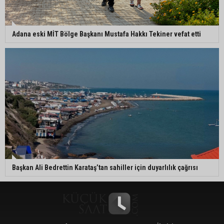
Adana eski MİT Bölge Başkanı Mustafa Hakkı Tekiner vefat etti
Başkan Ali Bedrettin Karataş’tan sahiller için duyarlılık çağrısı