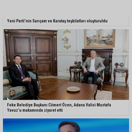
Adanalı NASA astronotu Deniz Burnham uzaya
Yeni Parti’nin Sarıçam ve Karataş teşkilatları oluşturuldu
gidiyor
Kozan’da üreticilere yangın ve anız uyarısı
Ceyhan’da yağlık ayçiçeği hasadı başladı
Feke Belediye Başkanı Cömert Özen, Adana Valisi Mustafa
Yavuz’u makamında ziyaret etti