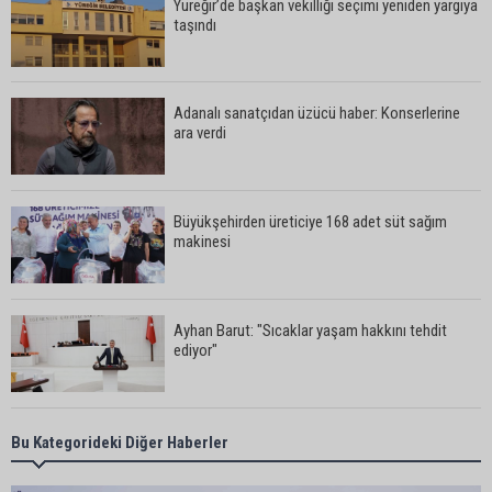
Yüreğir’de başkan vekilliği seçimi yeniden yargıya
taşındı
Adanalı sanatçıdan üzücü haber: Konserlerine
ara verdi
Büyükşehirden üreticiye 168 adet süt sağım
makinesi
Ayhan Barut: "Sıcaklar yaşam hakkını tehdit
ediyor"
ASKİ'den Bakımyurdu Caddesi'nde içme suyu
Bu Kategorideki Diğer Haberler
altyapısına güçlü yatırım