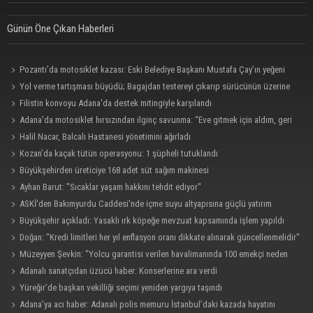
Günün Öne Çıkan Haberleri
Pozantı’da motosiklet kazası: Eski Belediye Başkanı Mustafa Çay’ın yeğeni
hayatını kaybetti
Yol verme tartışması büyüdü; Bagajdan testereyi çıkarıp sürücünün üzerine
yürüdü
Filistin konvoyu Adana'da destek mitingiyle karşılandı
Adana’da motosiklet hırsızından ilginç savunma: “Eve gitmek için aldım, geri
verecektim”
Halil Nacar, Balcalı Hastanesi yönetimini ağırladı
Kozan’da kaçak tütün operasyonu: 1 şüpheli tutuklandı
Büyükşehirden üreticiye 168 adet süt sağım makinesi
Ayhan Barut: "Sıcaklar yaşam hakkını tehdit ediyor"
ASKİ'den Bakımyurdu Caddesi'nde içme suyu altyapısına güçlü yatırım
Büyükşehir açıkladı: Yasaklı ırk köpeğe mevzuat kapsamında işlem yapıldı
Doğan: "Kredi limitleri her yıl enflasyon oranı dikkate alınarak güncellenmelidir"
Müzeyyen Şevkin: "Yolcu garantisi verilen havalimanında 100 emekçi neden
işten çıkarılıyor?"
Adanalı sanatçıdan üzücü haber: Konserlerine ara verdi
Yüreğir’de başkan vekilliği seçimi yeniden yargıya taşındı
Adana’ya acı haber: Adanalı polis memuru İstanbul’daki kazada hayatını