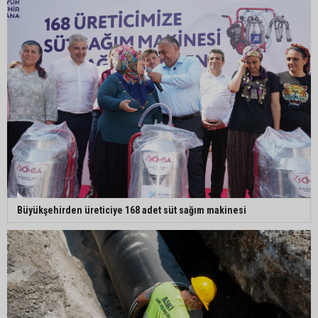
Müzeyyen Şevkin: "Yolcu garantisi verilen
havalimanında 100 emekçi neden işten
çıkarılıyor?"
Büyükşehir açıkladı: Yasaklı ırk köpeğe mevzuat
kapsamında işlem yapıldı
Doğan: "Kredi limitleri her yıl enflasyon oranı
dikkate alınarak güncellenmelidir"
Büyükşehirden üreticiye 168 adet süt sağım makinesi
Adana’da motosiklet hırsızından ilginç savunma:
“Eve gitmek için aldım, geri verecektim”
Kozan’da kaçak tütün operasyonu: 1 şüpheli