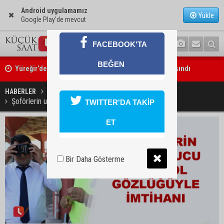
Android uygulamamız
Yükle
Google Play'de mevcut
FACEBOOK'TA
Yüreğir’de başkan vekilliği seçimi yeniden yargıya taşındı
BEĞEN
Adanalı sanatçıdan üzücü haber: Konserlerine ara verdi
HABERLER
GÜNDEM
Şoförlerin uyuşturucu ve alkol gözlüğüyle imtihanı
TWITTER'DA TAKİP
ET
Bir Daha Gösterme