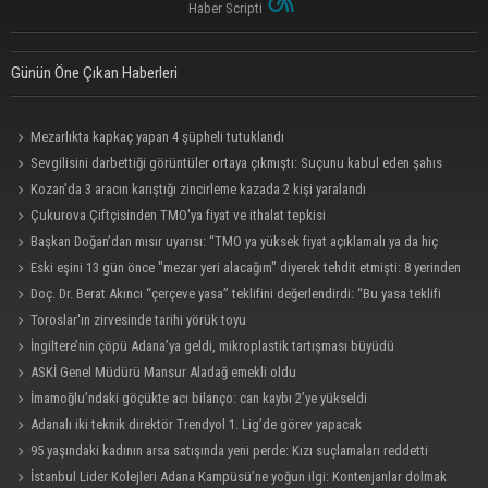
Haber Scripti
Günün Öne Çıkan Haberleri
Mezarlıkta kapkaç yapan 4 şüpheli tutuklandı
Sevgilisini darbettiği görüntüler ortaya çıkmıştı: Suçunu kabul eden şahıs
tutuklandı
Kozan’da 3 aracın karıştığı zincirleme kazada 2 kişi yaralandı
Çukurova Çiftçisinden TMO'ya fiyat ve ithalat tepkisi
Başkan Doğan’dan mısır uyarısı: “TMO ya yüksek fiyat açıklamalı ya da hiç
açıklamamalı”
Eski eşini 13 gün önce "mezar yeri alacağım" diyerek tehdit etmişti: 8 yerinden
bıçakladı
Doç. Dr. Berat Akıncı “çerçeve yasa” teklifini değerlendirdi: “Bu yasa teklifi
kesinlikle bir af kanunu değil”
Toroslar'ın zirvesinde tarihi yörük toyu
İngiltere’nin çöpü Adana’ya geldi, mikroplastik tartışması büyüdü
ASKİ Genel Müdürü Mansur Aladağ emekli oldu
İmamoğlu’ndaki göçükte acı bilanço: can kaybı 2’ye yükseldi
Adanalı iki teknik direktör Trendyol 1. Lig’de görev yapacak
95 yaşındaki kadının arsa satışında yeni perde: Kızı suçlamaları reddetti
İstanbul Lider Kolejleri Adana Kampüsü’ne yoğun ilgi: Kontenjanlar dolmak