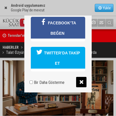
Android uygulamamız
Yükle
Google Play'de mevcut
FACEBOOK'TA
Toroslar'ın zirvesinde tarihi yörük toyu
BEĞEN
Eski eşini 13 gün önce "mezar yeri alacağım" diyerek tehdit etmişti:
bıçakladı
HABERLER
KÜLTÜR SANAT
Talat Özyürek’in yeni romanı “Fırtına” 25 Mayıs’ta raflarda
TWITTER'DA TAKİP
ET
Bir Daha Gösterme