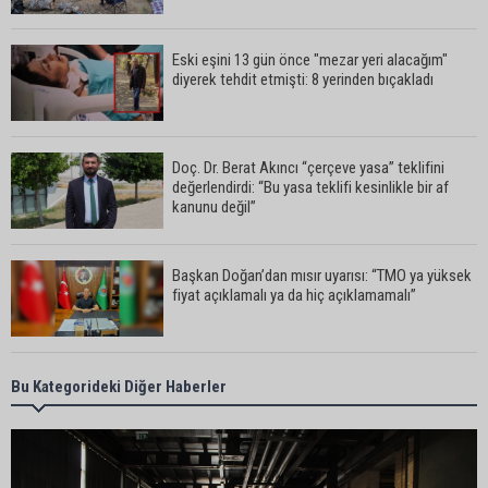
Eski eşini 13 gün önce "mezar yeri alacağım"
diyerek tehdit etmişti: 8 yerinden bıçakladı
Doç. Dr. Berat Akıncı “çerçeve yasa” teklifini
değerlendirdi: “Bu yasa teklifi kesinlikle bir af
kanunu değil”
Başkan Doğan’dan mısır uyarısı: “TMO ya yüksek
fiyat açıklamalı ya da hiç açıklamamalı”
Çukurova Çiftçisinden TMO'ya fiyat ve ithalat
Bu Kategorideki Diğer Haberler
tepkisi