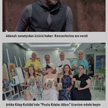
Adanalı sanatçıdan üzücü haber: Konserlerine ara verdi
Artika Kitap Kulübü'nde "Puslu Kıtalar Atlası" üzerine edebi beyin