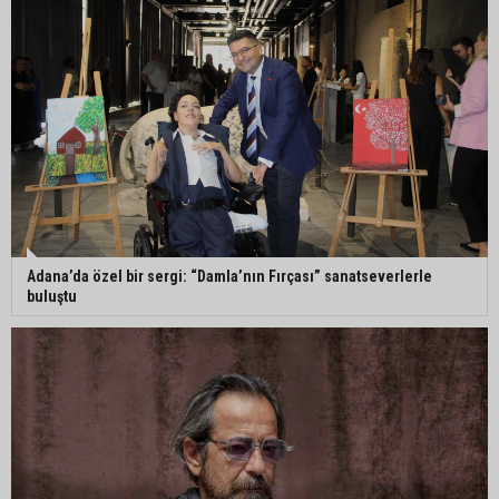
Sevgilisini darbettiği görüntüler ortaya çıkmıştı:
Suçunu kabul eden şahıs tutuklandı
Mezarlıkta kapkaç yapan 4 şüpheli tutuklandı
Kozan’da 3 aracın karıştığı zincirleme kazada 2
kişi yaralandı
Adana’da özel bir sergi: “Damla’nın Fırçası” sanatseverlerle
buluştu
Adanalı Elanur Ateş, U15 Milli Takım kampına
davet edildi
Bakan Gürlek: “Hiçbir orman yangınının faili
meçhul kalmasına müsaade edilmeyecek”