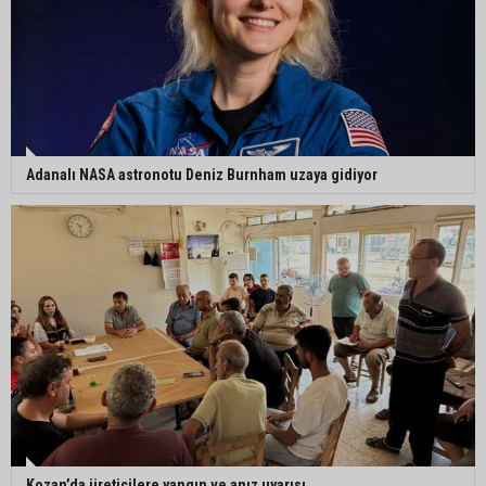
Adanalı NASA astronotu Deniz Burnham uzaya gidiyor
Kozan’da üreticilere yangın ve anız uyarısı