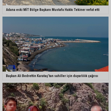
Kozan’da turunçgil zararlısına karşı biyolojik
Adana eski MİT Bölge Başkanı Mustafa Hakkı Tekiner vefat etti
mücadele
Yedigöze İçme Suyu Projesi çalışmalarında
göçük: 1 işçi hayatını kaybetti
Yedigöze İçme Suyu Projesi çalışmalarında
göçük meydana geldi
Başkan Ali Bedrettin Karataş’tan sahiller için duyarlılık çağrısı