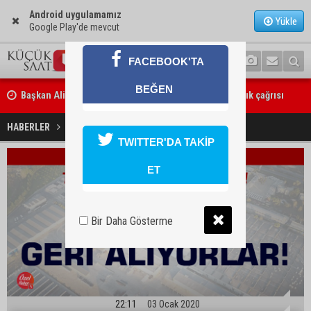
Android uygulamamız
Yükle
Google Play'de mevcut
FACEBOOK'TA
BEĞEN
Başkan Ali Bedrettin Karataş’tan sahiller için duyarlılık çağrısı
Temsa'yı geri alıyorlar!
HABERLER
GÜNDEM
TWITTER'DA TAKİP
ET
Bir Daha Gösterme
22:11
03 Ocak 2020