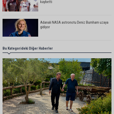
kaybetti
Adanalı NASA astronotu Deniz Burnham uzaya
gidiyor
Kozan’da üreticilere yangın ve anız uyarısı
Bu Kategorideki Diğer Haberler
Ceyhan’da yağlık ayçiçeği hasadı başladı
Yedigöze’deki göçüğün nedeni belli oldu