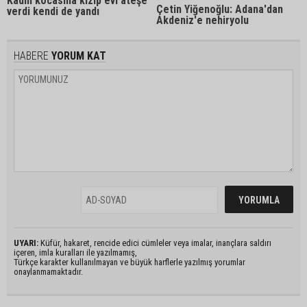
Kadın kocasına kızıp evi ateşe
Çetin Yiğenoğlu: Adana'dan
verdi kendi de yandı
Akdeniz'e nehiryolu
HABERE
YORUM KAT
UYARI:
Küfür, hakaret, rencide edici cümleler veya imalar, inançlara saldırı
içeren, imla kuralları ile yazılmamış,
Türkçe karakter kullanılmayan ve büyük harflerle yazılmış yorumlar
onaylanmamaktadır.