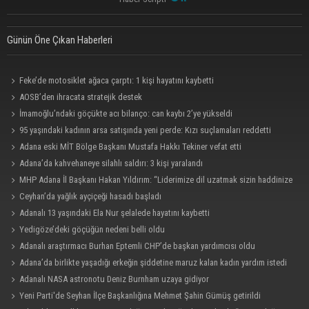
Günün Öne Çıkan Haberleri
Feke’de motosiklet ağaca çarptı: 1 kişi hayatını kaybetti
AOSB’den ihracata stratejik destek
İmamoğlu’ndaki göçükte acı bilanço: can kaybı 2’ye yükseldi
95 yaşındaki kadının arsa satışında yeni perde: Kızı suçlamaları reddetti
Adana eski MİT Bölge Başkanı Mustafa Hakkı Tekiner vefat etti
Adana’da kahvehaneye silahlı saldırı: 3 kişi yaralandı
MHP Adana İl Başkanı Hakan Yıldırım: “Liderimize dil uzatmak sizin haddinize
değildir”
Ceyhan’da yağlık ayçiçeği hasadı başladı
Adanalı 13 yaşındaki Ela Nur şelalede hayatını kaybetti
Yedigöze’deki göçüğün nedeni belli oldu
Adanalı araştırmacı Burhan Eptemli CHP’de başkan yardımcısı oldu
Adana’da birlikte yaşadığı erkeğin şiddetine maruz kalan kadın yardım istedi
Adanalı NASA astronotu Deniz Burnham uzaya gidiyor
Yeni Parti'de Seyhan İlçe Başkanlığına Mehmet Şahin Gümüş getirildi