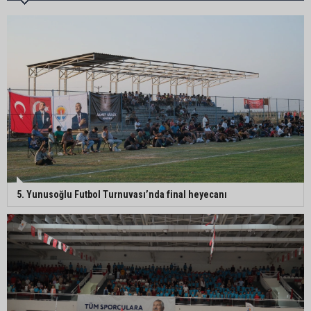
Feke Belediye Başkanı Cömert Özen, Adana
Valisi Mustafa Yavuz’u makamında ziyaret etti
Yeni Parti Çukurova kurucu ilçe başkanı Ümit Arif
Özsoy oldu
Enerji ve Tabii Kaynaklar Bakanı Alparslan
5. Yunusoğlu Futbol Turnuvası’nda final heyecanı
Bayraktar: “Ceyhan’ı Rotterdam’a çevirebiliriz”
Başkan Ali Bedrettin Karataş’tan sahiller için
duyarlılık çağrısı