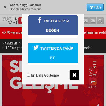
Android uygulamamız
Yükle
Google Play'de mevcut
FACEBOOK'TA
95 yaşındaki kadının arsa satışında yeni perde: Kızı suçlamaları redd
BEĞEN
İmamoğlu’ndaki göçükte acı bilanço: can kaybı 2’ye yükseldi
HABERLER
SPOR
TFF’nin yeni başkanı belli oldu Adana’dan iki kişi yönetimde!
TWITTER'DA TAKİP
ET
Bir Daha Gösterme