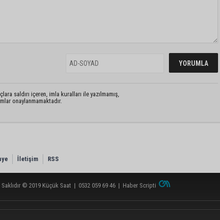
lara saldırı içeren, imla kuralları ile yazılmamış,
rumlar onaylanmamaktadır.
nye
İletişim
RSS
 Saklıdır © 2019
Küçük Saat
|
0532 059 69 46
|
Haber Scripti