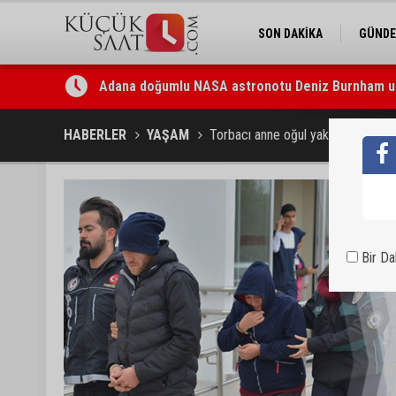
SON DAKİKA
GÜND
Adana doğumlu NASA astronotu Deniz Burnham uz
Kozan’da üreticilere yangın ve anız uyarısı
HABERLER
YAŞAM
Torbacı anne oğul yakalandı
Bir D