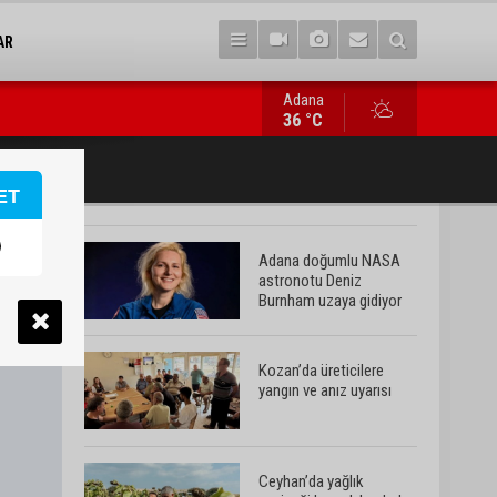
AR
Adana
Ceyhan’da yağlık ayçiçeği hasadı başladı
36 °C
ET
Adana doğumlu NASA
astronotu Deniz
Burnham uzaya gidiyor
Kozan’da üreticilere
yangın ve anız uyarısı
Ceyhan’da yağlık