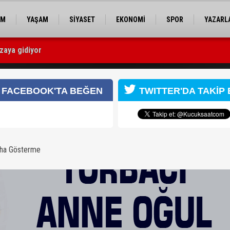
EM
YAŞAM
SİYASET
EKONOMİ
SPOR
YAZARL
aya gidiyor
FACEBOOK'TA BEĞEN
TWITTER'DA TAKİP 
aha Gösterme