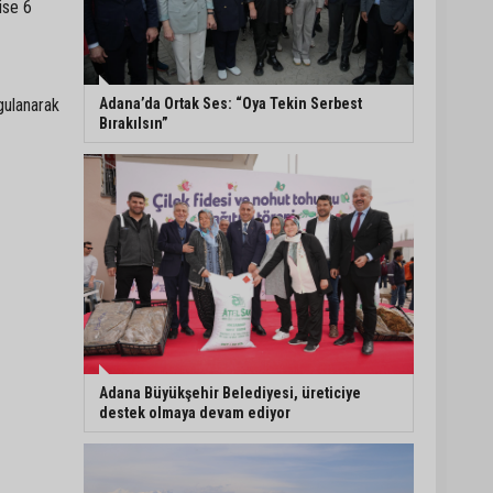
ise 6
Müzeyyen Şevkin’den
Çocuk Koruma Kanunu
Teklifi’ne eleştiri:
“Öncelik ceza değil,
gulanarak
Adana’da Ortak Ses: “Oya Tekin Serbest
önlemedir”
Bırakılsın”
Adana’da sıcağın
boyutu: Asfaltta
yumurta pişti
Yeni Parti'de Seyhan İlçe
Başkanlığına Mehmet
Şahin Gümüş getirildi
Adana Büyükşehir Belediyesi, üreticiye
destek olmaya devam ediyor