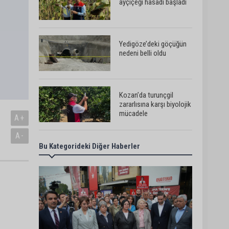
ayçiçeği hasadı başladı
Yedigöze’deki göçüğün
nedeni belli oldu
Kozan’da turunçgil
zararlısına karşı biyolojik
mücadele
A+
A-
Bu Kategorideki Diğer Haberler
Yedigöze İçme Suyu
Projesi çalışmalarında
göçük: 1 işçi hayatını
kaybetti
Yedigöze İçme Suyu
Projesi çalışmalarında
göçük meydana geldi