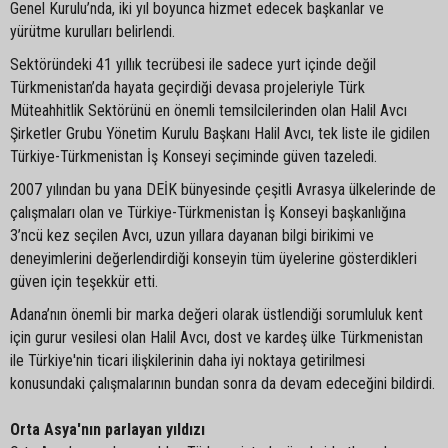
Genel Kurulu’nda, iki yıl boyunca hizmet edecek başkanlar ve
yürütme kurulları belirlendi.
Sektöründeki 41 yıllık tecrübesi ile sadece yurt içinde değil
Türkmenistan’da hayata geçirdiği devasa projeleriyle Türk
Müteahhitlik Sektörünü en önemli temsilcilerinden olan Halil Avcı
Şirketler Grubu Yönetim Kurulu Başkanı Halil Avcı, tek liste ile gidilen
Türkiye-Türkmenistan İş Konseyi seçiminde güven tazeledi.
2007 yılından bu yana DEİK bünyesinde çeşitli Avrasya ülkelerinde de
çalışmaları olan ve Türkiye-Türkmenistan İş Konseyi başkanlığına
3’ncü kez seçilen Avcı, uzun yıllara dayanan bilgi birikimi ve
deneyimlerini değerlendirdiği konseyin tüm üyelerine gösterdikleri
güven için teşekkür etti.
Adana’nın önemli bir marka değeri olarak üstlendiği sorumluluk kent
için gurur vesilesi olan Halil Avcı, dost ve kardeş ülke Türkmenistan
ile Türkiye'nin ticari ilişkilerinin daha iyi noktaya getirilmesi
konusundaki çalışmalarının bundan sonra da devam edeceğini bildirdi.
Orta Asya'nın parlayan yıldızı