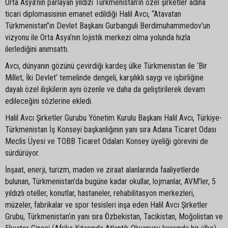
Orta Asya’nın parlayan yıldızı Türkmenistan’ın özel şirketler adına
ticari diplomasisinin emanet edildiği Halil Avcı, “Atavatan
Türkmenistan”ın Devlet Başkanı Gurbanguli Berdimuhammedov'un
vizyonu ile Orta Asya’nın lojistik merkezi olma yolunda hızla
ilerlediğini anımsattı.
Avcı, dünyanın gözünü çevirdiği kardeş ülke Türkmenistan ile ‘Bir
Millet, İki Devlet’ temelinde dengeli, karşılıklı saygı ve işbirliğine
dayalı özel ilişkilerin aynı özenle ve daha da geliştirilerek devam
edileceğini sözlerine ekledi.
Halil Avcı Şirketler Gurubu Yönetim Kurulu Başkanı Halil Avcı, Türkiye-
Türkmenistan İş Konseyi başkanlığının yanı sıra Adana Ticaret Odası
Meclis Üyesi ve TOBB Ticaret Odaları Konsey üyeliği görevini de
sürdürüyor.
İnşaat, enerji, turizm, maden ve ziraat alanlarında faaliyetlerde
bulunan, Türkmenistan’da bugüne kadar okullar, lojmanlar, AVM’ler, 5
yıldızlı oteller, konutlar, hastaneler, rehabilitasyon merkezleri,
müzeler, fabrikalar ve spor tesisleri inşa eden Halil Avcı Şirketler
Grubu, Türkmenistan’ın yanı sıra Özbekistan, Tacikistan, Moğolistan ve