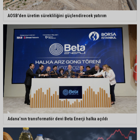
Adanalı NASA astronotu Deniz Burnham uzaya
⁠AOSB'den üretim sürekliliğini güçlendirecek yatırım
gidiyor
Kozan’da üreticilere yangın ve anız uyarısı
Ceyhan’da yağlık ayçiçeği hasadı başladı
Adana’nın transformatör devi Beta Enerji halka açıldı