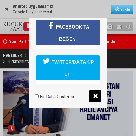
Android uygulamamız
Yükle
Google Play'de mevcut
FACEBOOK'TA
Yeni Parti’nin Sarıçam ve Karataş teşkilatları oluşturuldu
BEĞEN
Feke Belediye Başkanı Cömert Özen, Adana Valisi Mustafa Yavuz’u
HABERLER
EKONOMİ
ziyaret etti
Türkmenistan ile ticari diplomasi Halil Avcı'ya emanet
TWITTER'DA TAKİP
ET
Bir Daha Gösterme