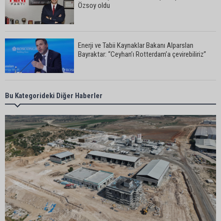
Özsoy oldu
Enerji ve Tabii Kaynaklar Bakanı Alparslan
Bayraktar: “Ceyhan’ı Rotterdam’a çevirebiliriz”
Başkan Ali Bedrettin Karataş’tan sahiller için
Bu Kategorideki Diğer Haberler
duyarlılık çağrısı
MHP Adana İl Başkanı Hakan Yıldırım:
“Liderimize dil uzatmak sizin haddinize değildir”
Adanalı 13 yaşındaki Ela Nur şelalede hayatını
kaybetti