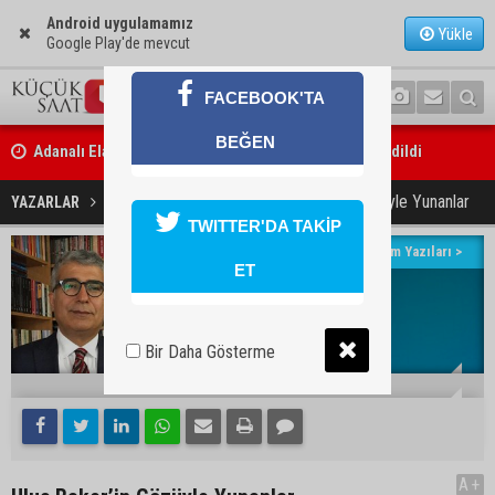
Android uygulamamız
Yükle
Google Play'de mevcut
FACEBOOK'TA
BEĞEN
Adanalı Elanur Ateş, U15 Milli Takım kampına davet edildi
Ulus Baker’in Gözüyle Yunanlar
YAZARLAR
Hacı Hüseyin Kılınç
TWITTER'DA TAKİP
Bakan Gürlek: “Hiçbir orman yangınının faili meçhul kalmasına müs
Yazarın Tüm Yazıları >
edilmeyecek”
ET
Hacı Hüseyin Kılınç
Avukat
E-posta:
Bir Daha Gösterme
19:22
27 Haziran 2023
A+