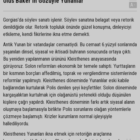
Ulus Baker’in Gözüyle Yunanlar
A-
Gorgias’da söylev sanatı işlenir. Söylev sanatına belagat veya retorik
denildiğide olur. Retorik topluluk önünde güzel konuşma, dinleyiciyi
etkileme, kendi fikirlerine ikna etme demekti.
Antik Yunan bir vatandaşlar cemaatiydi. Bu cemaat 6.yüzyıl sonlarında
yaşanılan dinsel, siyasal ve iktisadi buhranın sonucunda ortaya çıktı.
Bu yeniden yapılanmanın ürününü Kleisthenes anayasasında
görüyoruz. Solon reformları ekonomik bir temele sahipti. Yurttaşların
bir kısmının borçları affedilmiş, toprak ve vergilendirme sistemlerinde
reformlar yapılmıştı. Kleisthenes döneminde Yunanlılar eski kabile
bağlarından kurtularak Polis denilen şeyi keşfettiler. Solon döneminde
kargaşalıktan kurtulmak için olağanüstü yetenekli olduğu düşünülen
kişilere çağrı yapılırdı. Kleisthenes döneminin farkı artık siyasal alanın
oluşmaya başlamasıyla birlikte Polis sorunlarını olağan yöntemlerle
çözmeye başlamıştı. Krizler kurumların normal işleyişiyle
hallediliyordu.
Kleisthenes Yunanları ikna etmek için retoriğin araçlarına