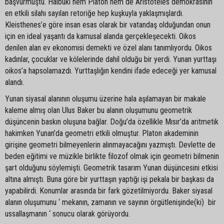
başvurmuştu. Halbuki hem Platon hem de Aristoteles demokrasinin
en etkili silahı sayılan retoriğe hep kuşkuyla yaklaşmışlardı.
Kleisthenes’e göre insan esas olarak bir vatandaş olduğundan onun
için en ideal yaşantı da kamusal alanda gerçekleşecekti. Oikos
denilen alan ev ekonomisi demekti ve özel alanı tanımlıyordu. Oikos
kadınlar, çocuklar ve kölelerinde dahil olduğu bir yerdi. Yunan yurttaşı
oikos’a hapsolamazdı. Yurttaşlığın kendini ifade edeceği yer kamusal
alandı.
Yunan siyasal alanının oluşumu üzerine hala aşılamayan bir makale
kaleme almış olan Ulus Baker bu alanın oluşumunu geometrik
düşüncenin baskın oluşuna bağlar. Doğu’da özellikle Mısır’da aritmetik
hakimken Yunan’da geometri etkili olmuştur. Platon akademinin
girişine geometri bilmeyenlerin alınmayacağını yazmıştı. Devlette de
beden eğitimi ve müzikle birlikte filozof olmak için geometri bilmenin
şart olduğunu söylemişti. Geometrik tasarım Yunan düşüncesini etkisi
altına almıştı. Buna göre bir yurttaşın yaptığı işi pekala bir başkası da
yapabilirdi. Konumlar arasında bir fark gözetilmiyordu. Baker siyasal
alanın oluşumunu ‘ mekanın, zamanın ve sayının örgütlenişinde(ki) bir
ussallaşmanın ‘ sonucu olarak görüyordu.