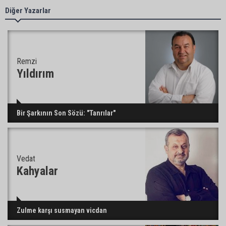
Adanalı iki teknik direktör Trendyol 1. Lig’de
Diğer Yazarlar
görev yapacak
Süreyya Yavuz’dan şehit ailelerine ziyaret
Remzi
Yıldırım
Murat Şahin Aktürk, YENİ Parti Tufanbeyli İlçe
Bir Şarkının Son Sözü: "Tanrılar"
Başkanı oldu
Vedat
ASKİ Genel Müdürü Mansur Aladağ emekli oldu
Kahyalar
İngiltere’nin çöpü Adana’ya geldi, mikroplastik
Zulme karşı susmayan vicdan
tartışması büyüdü