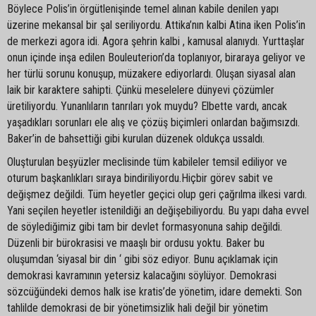
Böylece Polis’in örgütlenişinde temel alınan kabile denilen yapı
üzerine mekansal bir şal seriliyordu. Attika’nın kalbi Atina iken Polis’in
de merkezi agora idi. Agora şehrin kalbi , kamusal alanıydı. Yurttaşlar
onun içinde inşa edilen Bouleuterion’da toplanıyor, biraraya geliyor ve
her türlü sorunu konuşup, müzakere ediyorlardı. Oluşan siyasal alan
laik bir karaktere sahipti. Çünkü meselelere dünyevi çözümler
üretiliyordu. Yunanlıların tanrıları yok muydu? Elbette vardı, ancak
yaşadıkları sorunları ele alış ve çözüş biçimleri onlardan bağımsızdı.
Baker’in de bahsettiği gibi kurulan düzenek oldukça ussaldı.
Oluşturulan beşyüzler meclisinde tüm kabileler temsil ediliyor ve
oturum başkanlıkları sıraya bindiriliyordu.Hiçbir görev sabit ve
değişmez değildi. Tüm heyetler geçici olup geri çağrılma ilkesi vardı.
Yani seçilen heyetler istenildiği an değişebiliyordu. Bu yapı daha evvel
de söylediğimiz gibi tam bir devlet formasyonuna sahip değildi.
Düzenli bir bürokrasisi ve maaşlı bir ordusu yoktu. Baker bu
oluşumdan ‘siyasal bir din ‘ gibi söz ediyor. Bunu açıklamak için
demokrasi kavramının yetersiz kalacağını söylüyor. Demokrasi
sözcüğündeki demos halk ise kratis’de yönetim, idare demekti. Son
tahlilde demokrasi de bir yönetimsizlik hali değil bir yönetim