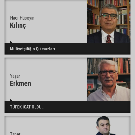
Hacı Hüseyin
ATÜ’de "Sunar Gastronomi ve Mutfak Sanatları
Kılınç
Akademisi" kuruluyor
Milliyetçiliğin Çıkmazları
Yaşar
Erkmen
TÜFEK İCAT OLDU…
Taner