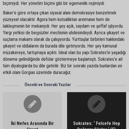
biçimiydi. Her yönetim biçimi gibi bir egemenlik rejimiydi.
Baker’e göre ortaya çıkan siyasal alanı demokrasiye benzetmek
yüzeysel olacaktır. Agora hem kutsallıktan arınmanın hem de
laikleşmenin bir mekanıydı. Her şey açık, saydam ve şeffaf işliyordu.
Yargı yetkisi de beşyüzler meclisinin uhdesindeydi. Ayrıca şikayet ve
suçlama makamı olarak da çalışıyordu. Yurttaşlar birbirleri hakkındaki
şikayet ve iddialarını da burada dile getiriyordu. Her şey kamusal
müzakereye, tartışmaya açıktı. İdeal olan bu yapı Sokrates’in yaşadığı
döneme gelindiğinde defolar göstermeye başlamıştı. Sokrates’e ait
tüm diyaloglarda bu dile getirilir. Biz bir sonraki yazıda bunlardan en
etkili olanı Gorgias üzerinde duracağız.
Önceki ve Sonraki Yazılar
İki Nefes Arasında Bir
Sokrates: ‘ Felsefe Hep