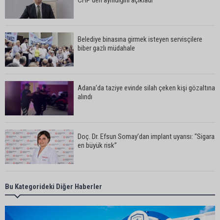
CHP’den ayrıldığını açıkladı
Belediye binasına girmek isteyen servisçilere
biber gazlı müdahale
Adana’da taziye evinde silah çeken kişi gözaltına
alındı
Doç. Dr. Efsun Somay’dan implant uyarısı: “Sigara
en büyük risk”
Adana’da oto kilit iş yerinde esrarengiz olay: 2
Bu Kategorideki Diğer Haberler
kişi hayatını kaybetti