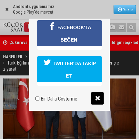
Android uygulamamız
Yükle
Google Play'de mevcut
FACEBOOK'TA
Çukurova Belediye Başkanı Emrah Kozay CHP’den ayrıldığını açıklad
BEĞEN
Belediye binasına girmek isteyen servisçilere biber gazlı müdahale
HABERLER
EĞİTİM
Türk Eğitim-Sen’den Çukurova Üniversitesi Rektörü Beriş’e
TWITTER'DA TAKİP
ziyaret
ET
Bir Daha Gösterme