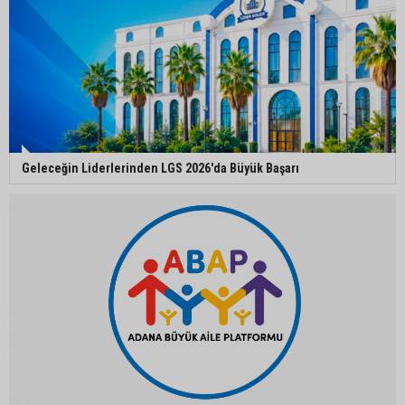
CHP Adana Milletvekili Dr. Müzeyyen Şevkin:
“Akdeniz bir atık deposuna dönüşmemeli”
Adana’da aile içi arsa krizi: 95 yaşındaki kadının
miras arsası satıldı, 17 milyonun 13 milyonu
harcandı
Geleceğin Liderlerinden LGS 2026'da Büyük Başarı
Uluslararası Adana Altın Koza Film Festivali’nde
Orhan Kemal Emek Ödülleri’nin sahipleri belli oldu
Adana’da trafikte testereyle saldırı iddiası:
Şüpheli tutuklandı
Adana’da internet kablosu hırsızlığı kamerada:
Mahallenin bir bölümünde internet erişimi kesildi