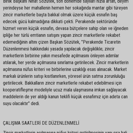
Birlik Başkanı Nihat Sözütek, son dönemde sayıları hızla artan, deyim
yerindeyse her mahallenin hemen her sokağında mantar gibi türeyen
zincir marketlerle başta bakkal olmak üzere küçük esnafın baş
edecek gücü kalmadığına dikkati çekti. Perakende sektöründe
hizmet veren küçük esnafın, devasa bütçelere sahip olan ve iğneden
ipliğe her türlü emtianın satışını yapan zincir marketlerle rekabet
edemediğinin altını çizen Başkan Sözütek, "Perakende Ticaretin
Düzenlenmesi hakkındaki yasada yapılacak değişiklikle; zincir
marketlerin birbirine yakın mesafede açılmasını önleyen adımlar
atılarak, her yerde açılmasına sınırlama getirilecek. Zincir marketlerin
açılmasına nüfus kriteri ve birbirlerine uzaklığı esas alınacak. Market
markalı ürünlerin satışı kısıtlanırken, yöresel ürün satma zorunluluğu
getirilecek. Bakkalların zincir marketlerle rekabet edebilmesi için
kooperatifleşme modeliyle ucuz mala ulaşmasına imkan sağlayacak
maddelerin de yer aldığı kanun teklifi küçük esnafımız için adeta can
suyu olacaktır" dedi.
ÇALIŞMA SAATLERİ DE DÜZENLENMELİ
Zincir marketlerin açılmasına nüfus kriteri getirilmesinin yanı sıra hali