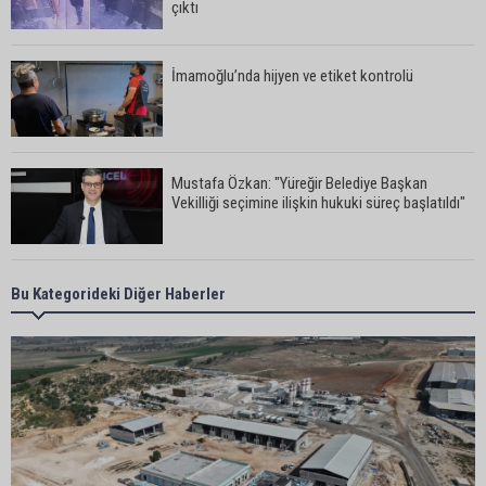
çıktı
İmamoğlu’nda hijyen ve etiket kontrolü
Mustafa Özkan: "Yüreğir Belediye Başkan
Vekilliği seçimine ilişkin hukuki süreç başlatıldı"
Güngör Geçer, hayvan hakları temsilcileriyle bir
Bu Kategorideki Diğer Haberler
araya geldi
Adana’da sıcak hava etkisini sürdürüyor:
Termometreler 38 dereceyi gördü