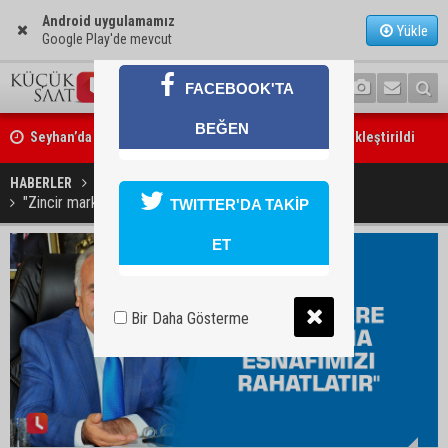
Android uygulamamız
Yükle
Google Play'de mevcut
FACEBOOK'TA
Seyhan’da fırın ve pastanelere hijyen denetimi gerçekleştirildi
BEĞEN
Eski polis memuru Ergün Karakaya’nın öldürüldüğü silahlı kavganın 
ortaya çıktı
HABERLER
EKONOMİ
"Zincir marketlere sınırlama esnafımızı rahatlatır"
TWITTER'DA TAKİP
ET
Bir Daha Gösterme