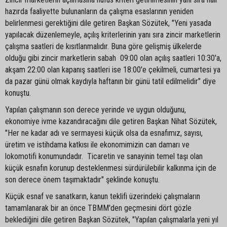
hazırda faaliyette bulunanların da çalışma esaslarının yeniden
belirlenmesi gerektiğini dile getiren Başkan Sözütek, "Yeni yasada
yapılacak düzenlemeyle, açılış kriterlerinin yanı sıra zincir marketlerin
çalışma saatleri de kısıtlanmalıdır. Buna göre gelişmiş ülkelerde
olduğu gibi zincir marketlerin sabah 09:00 olan açılış saatleri 10:30'a,
akşam 22:00 olan kapanış saatleri ise 18:00'e çekilmeli, cumartesi ya
da pazar günü olmak kaydıyla haftanın bir günü tatil edilmelidir" diye
konuştu.
Yapılan çalışmanın son derece yerinde ve uygun olduğunu,
ekonomiye ivme kazandıracağını dile getiren Başkan Nihat Sözütek,
"Her ne kadar adı ve sermayesi küçük olsa da esnafımız, sayısı,
üretim ve istihdama katkısı ile ekonomimizin can damarı ve
lokomotifi konumundadır. Ticaretin ve sanayinin temel taşı olan
küçük esnafın korunup desteklenmesi sürdürülebilir kalkınma için de
son derece önem taşımaktadır" şeklinde konuştu.
Küçük esnaf ve sanatkarın, kanun teklifi üzerindeki çalışmaların
tamamlanarak bir an önce TBMM'den geçmesini dört gözle
beklediğini dile getiren Başkan Sözütek, "Yapılan çalışmalarla yeni yıl