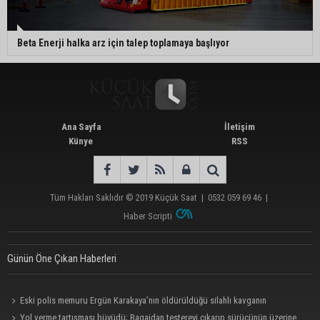
Beta Enerji halka arz için talep toplamaya başlıyor
Ana Sayfa
İletişim
Künye
RSS
Tüm Hakları Saklıdır © 2019
Küçük Saat
|
0532 059 69 46
|
Haber Scripti
Günün Öne Çıkan Haberleri
Eski polis memuru Ergün Karakaya’nın öldürüldüğü silahlı kavganın
görüntüleri ortaya çıktı
Yol verme tartışması büyüdü; Bagajdan testereyi çıkarıp sürücünün üzerine