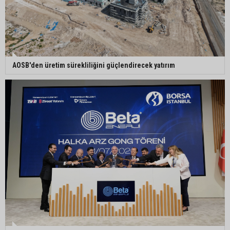
Yüreğir’de başkan vekilliği seçimi yeniden yargıya
taşındı
Adanalı sanatçıdan üzücü haber: Konserlerine
⁠AOSB'den üretim sürekliliğini güçlendirecek yatırım
ara verdi
Büyükşehirden üreticiye 168 adet süt sağım
makinesi
Ayhan Barut: "Sıcaklar yaşam hakkını tehdit
ediyor"