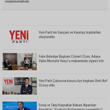
onaylanmamaktadır.
Yeni Parti’nin Sarıçam ve Karataş teşkilatları
oluşturuldu
Feke Belediye Başkanı Cömert Özen, Adana
Valisi Mustafa Yavuz’u makamında ziyaret etti
Yeni Parti Çukurova kurucu ilçe başkanı Ümit Arif
Özsoy oldu
Enerji ve Tabii Kaynaklar Bakanı Alparslan
Bayraktar: “Ceyhan’ı Rotterdam’a çevirebiliriz”