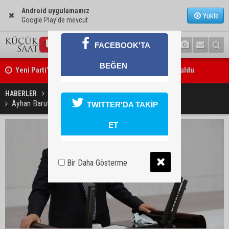
Android uygulamamız
Yükle
Google Play'de mevcut
FACEBOOK'TA
Yeni Parti’nin Sarıçam ve Karataş teşkilatları oluşturuldu
BEĞEN
Feke Belediye Başkanı Cömert Özen, Adana Valisi Mustafa Yavuz’u
HABERLER
SİYASET
ziyaret etti
Ayhan Barut’tan Meclis’te ekonomik kriz tepkisi
TWITTER'DA TAKİP
ET
Bir Daha Gösterme