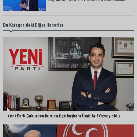
Başkan Ali Bedrettin Karataş’tan sahiller için
Bu Kategorideki Diğer Haberler
duyarlılık çağrısı
MHP Adana İl Başkanı Hakan Yıldırım:
“Liderimize dil uzatmak sizin haddinize değildir”
Adanalı 13 yaşındaki Ela Nur şelalede hayatını
kaybetti
Adanalı NASA astronotu Deniz Burnham uzaya
Yeni Parti Çukurova kurucu ilçe başkanı Ümit Arif Özsoy oldu
gidiyor