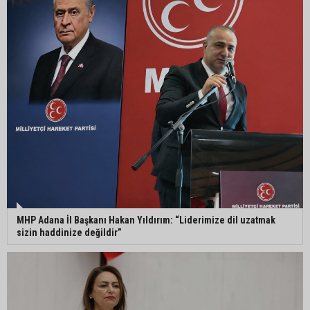
Kozan’da üreticilere yangın ve anız uyarısı
Ceyhan’da yağlık ayçiçeği hasadı başladı
MHP Adana İl Başkanı Hakan Yıldırım: “Liderimize dil uzatmak
sizin haddinize değildir”