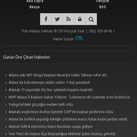
Ana Sayfa
İletişim
Künye
RSS
Tüm Hakları Saklıdır © 2019
Küçük Saat
|
0532 059 69 46
|
Haber Scripti
Günün Öne Çıkan Haberleri
Adana eski MİT Bölge Başkanı Mustafa Hakkı Tekiner vefat etti
Adana’da kahvehaneye silahlı saldırı: 3 kişi yaralandı
Adanalı 13 yaşındaki Ela Nur şelalede hayatını kaybetti
MHP Adana İl Başkanı Hakan Yıldırım: “Liderimize dil uzatmak sizin haddinize
değildir”
Yedigöze’deki göçüğün nedeni belli oldu
Adanalı araştırmacı Burhan Eptemli CHP’de başkan yardımcısı oldu
Adana’da birlikte yaşadığı erkeğin şiddetine maruz kalan kadın yardım istedi
Adanalı NASA astronotu Deniz Burnham uzaya gidiyor
Yeni Parti'de Seyhan İlçe Başkanlığına Mehmet Şahin Gümüş getirildi