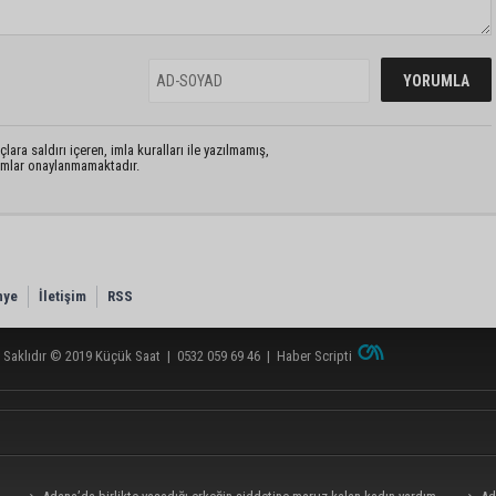
lara saldırı içeren, imla kuralları ile yazılmamış,
rumlar onaylanmamaktadır.
nye
İletişim
RSS
 Saklıdır © 2019
Küçük Saat
|
0532 059 69 46
|
Haber Scripti