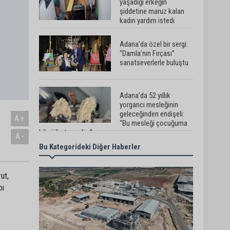
yaşadığı erkeğin
şiddetine maruz kalan
kadın yardım istedi
Adana’da özel bir sergi:
“Damla’nın Fırçası”
sanatseverlerle buluştu
Adana’da 52 yıllık
yorgancı mesleğinin
geleceğinden endişeli:
A+
“Bu mesleği çocuğuma
bile öğretemedim”
A-
Bu Kategorideki Diğer Haberler
Adana’da Huzur ve
Güven uygulaması: 62
aranan şahıs yakalandı
ut,
bı
Adana’da kahvehaneye
silahlı saldırı: 3 kişi
yaralandı