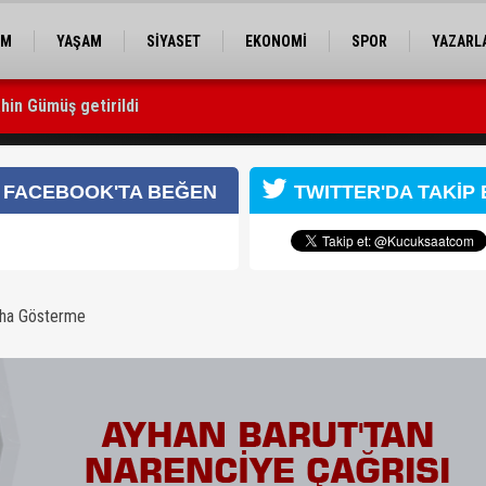
EM
YAŞAM
SİYASET
EKONOMİ
SPOR
YAZARL
hin Gümüş getirildi
 yardımcısı oldu
sı
FACEBOOK'TA BEĞEN
TWITTER'DA TAKİP 
aha Gösterme