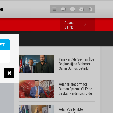
AR
Adana
Adana’da birlikte yaşadığı erkeğin şiddetine maruz kalan kadın y
31 °C
ET
Yeni Parti'de Seyhan İlçe
Başkanlığına Mehmet
Şahin Gümüş getirildi
Adanalı araştırmacı
Burhan Eptemli CHP’de
başkan yardımcısı oldu
Adana’da birlikte