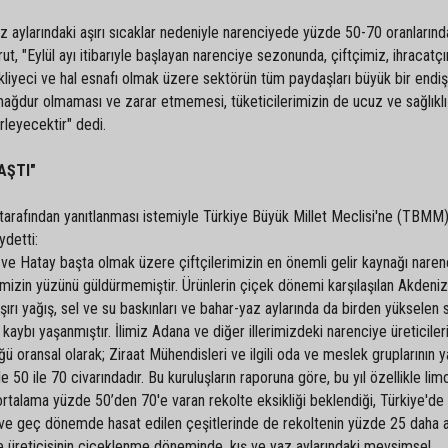
az aylarındaki aşırı sıcaklar nedeniyle narenciyede yüzde 50-70 oranlarınd
ut, "Eylül ayı itibarıyle başlayan narenciye sezonunda, çiftçimiz, ihracatç
kliyeci ve hal esnafı olmak üzere sektörün tüm paydaşları büyük bir endi
mağdur olmaması ve zarar etmemesi, tüketicilerimizin de ucuz ve sağlıklı
irleyecektir" dedi.
AŞTI"
arafından yanıtlanması istemiyle Türkiye Büyük Millet Meclisi'ne (TBMM
ydetti:
e Hatay başta olmak üzere çiftçilerimizin en önemli gelir kaynağı narenc
imizin yüzünü güldürmemiştir. Ürünlerin çiçek dönemi karşılaşılan Akden
aşırı yağış, sel ve su baskınları ve bahar-yaz aylarında da birden yükselen s
kaybı yaşanmıştır. İlimiz Adana ve diğer illerimizdeki narenciye üreticiler
ğü oransal olarak; Ziraat Mühendisleri ve ilgili oda ve meslek gruplarının 
50 ile 70 civarındadır. Bu kuruluşların raporuna göre, bu yıl özellikle lim
ortalama yüzde 50’den 70'e varan rekolte eksikliği beklendiği, Türkiye'de
 ve geç dönemde hasat edilen çeşitlerinde de rekoltenin yüzde 25 daha 
e üreticisinin çiçeklenme döneminde, kış ve yaz aylarındaki mevsimsel