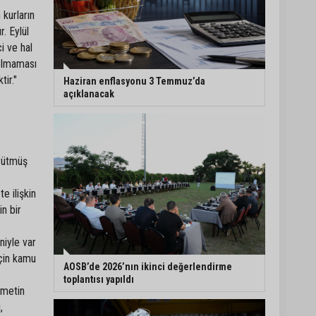
 kurların
r. Eylül
i ve hal
 olmaması
ir."
Haziran enflasyonu 3 Temmuz’da
açıklanacak
ürütmüş
e ilişkin
n bir
niyle var
için kamu
AOSB’de 2026’nın ikinci değerlendirme
toplantısı yapıldı
ümetin
,