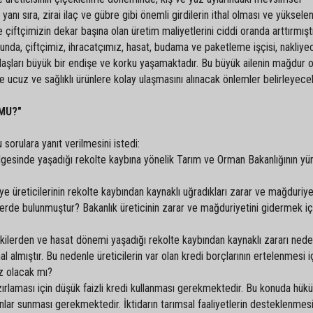
nı sıra, zirai ilaç ve gübre gibi önemli girdilerin ithal olması ve yükselen
e çiftçimizin dekar başına olan üretim maliyetlerini ciddi oranda arttırmıştı
unda, çiftçimiz, ihracatçımız, hasat, budama ve paketleme işçisi, nakliyec
aşları büyük bir endişe ve korku yaşamaktadır. Bu büyük ailenin mağdur
 ucuz ve sağlıklı ürünlere kolay ulaşmasını alınacak önlemler belirleyecekt
MU?"
sorulara yanıt verilmesini istedi:
ölgesinde yaşadığı rekolte kaybına yönelik Tarım ve Orman Bakanlığının y
ye üreticilerinin rekolte kaybından kaynaklı uğradıkları zarar ve mağduriyet
erde bulunmuştur? Bakanlık üreticinin zarar ve mağduriyetini gidermek içi
kilerden ve hasat dönemi yaşadığı rekolte kaybından kaynaklı zararı nede
al almıştır. Bu nedenle üreticilerin var olan kredi borçlarının ertelenmesi 
iz olacak mı?
zırlaması için düşük faizli kredi kullanması gerekmektedir. Bu konuda hük
lar sunması gerekmektedir. İktidarın tarımsal faaliyetlerin desteklenmesi