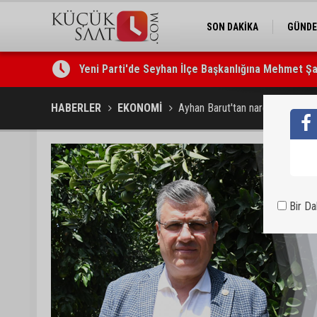
SON DAKİKA
GÜND
Yeni Parti'de Seyhan İlçe Başkanlığına Mehmet Şa
Adanalı araştırmacı Burhan Eptemli CHP’de başkan
HABERLER
EKONOMİ
Ayhan Barut'tan narenciye çağrı
Bir D