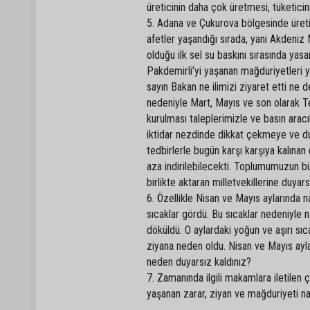
üreticinin daha çok üretmesi, tüketicin
5. Adana ve Çukurova bölgesinde üretile
afetler yaşandığı sırada, yani Akdeniz
olduğu ilk sel su baskını sırasında ya
Pakdemirli’yi yaşanan mağduriyetleri 
sayın Bakan ne ilimizi ziyaret etti n
nedeniyle Mart, Mayıs ve son olarak 
kurulması taleplerimizle ve basın aracı
iktidar nezdinde dikkat çekmeye ve duy
tedbirlerle bugün karşı karşıya kalına
aza indirilebilecekti. Toplumumuzun büt
birlikte aktaran milletvekillerine duya
6. Özellikle Nisan ve Mayıs aylarında 
sıcaklar gördü. Bu sıcaklar nedeniyle 
döküldü. O aylardaki yoğun ve aşırı sı
ziyana neden oldu. Nisan ve Mayıs ayl
neden duyarsız kaldınız?
7. Zamanında ilgili makamlara iletilen 
yaşanan zarar, ziyan ve mağduriyeti na