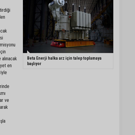
irdiği
den
ncak
si
omisyonu
için
Beta Enerji halka arz için talep toplamaya
e alınacak
başlıyor
iyet en
iyle
erinde
smı
ar ve
larak
şla