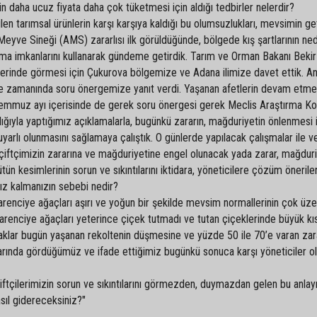
in daha ucuz fiyata daha çok tüketmesi için aldığı tedbirler nelerdir?
n tarımsal ürünlerin karşı karşıya kaldığı bu olumsuzlukları, mevsimin get
 Meyve Sineği (AMS) zararlısı ilk görüldüğünde, bölgede kış şartlarının ne
sama imkanlarını kullanarak gündeme getirdik. Tarım ve Orman Bakanı Bekir
yerinde görmesi için Çukurova bölgemize ve Adana ilimize davet ettik. A
e de zamanında soru önergemize yanıt verdi. Yaşanan afetlerin devam etme
Temmuz ayı içerisinde de gerek soru önergesi gerek Meclis Araştırma K
lığıyla yaptığımız açıklamalarla, bugünkü zararın, mağduriyetin önlenmesi 
arlı olunmasını sağlamaya çalıştık. O günlerde yapılacak çalışmalar ile v
n çiftçimizin zararına ve mağduriyetine engel olunacak yada zarar, mağdur
ün kesimlerinin sorun ve sıkıntılarını iktidara, yöneticilere çözüm öneriler
rsız kalmanızın sebebi nedir?
narenciye ağaçları aşırı ve yoğun bir şekilde mevsim normallerinin çok üz
narenciye ağaçları yeterince çiçek tutmadı ve tutan çiçeklerinde büyük kı
caklar bugün yaşanan rekoltenin düşmesine ve yüzde 50 ile 70’e varan zar
arında gördüğümüz ve ifade ettiğimiz bugünkü sonuca karşı yöneticiler o
çiftçilerimizin sorun ve sıkıntılarını görmezden, duymazdan gelen bu anlayı
sıl gidereceksiniz?"