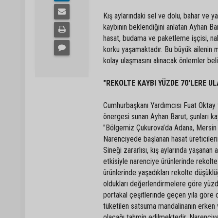
Kış aylarındaki sel ve dolu, bahar ve y
kaybının beklendiğini anlatan Ayhan Bar
hasat, budama ve paketleme işçisi, na
korku yaşamaktadır. Bu büyük ailenin 
kolay ulaşmasını alınacak önlemler bel
"REKOLTE KAYBI YÜZDE 70'LERE UL
Cumhurbaşkanı Yardımcısı Fuat Oktay t
önergesi sunan Ayhan Barut, şunları ka
"Bölgemiz Çukurova’da Adana, Mersin v
Narenciyede başlanan hasat üreticiler
Sineği zararlısı, kış aylarında yaşanan 
etkisiyle narenciye ürünlerinde rekolte 
ürünlerinde yaşadıkları rekolte düşüklü
oldukları değerlendirmelere göre yüzde 
portakal çeşitlerinde geçen yıla göre 
tüketilen satsuma mandalinanın erken
olacağı tahmin edilmektedir. Narenciy