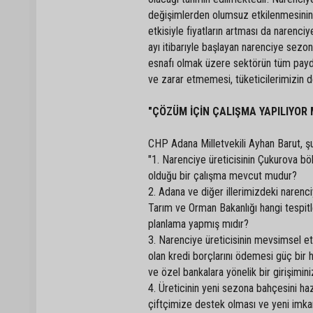
değişimlerden olumsuz etkilenmesinin ya
etkisiyle fiyatların artması da narenciy
ayı itibarıyle başlayan narenciye sezon
esnafı olmak üzere sektörün tüm payd
ve zarar etmemesi, tüketicilerimizin de
"ÇÖZÜM İÇİN ÇALIŞMA YAPILIYOR 
CHP Adana Milletvekili Ayhan Barut, şu 
"1. Narenciye üreticisinin Çukurova b
olduğu bir çalışma mevcut mudur?
2. Adana ve diğer illerimizdeki narenci
Tarım ve Orman Bakanlığı hangi tespitl
planlama yapmış mıdır?
3. Narenciye üreticisinin mevsimsel et
olan kredi borçlarını ödemesi güç bir h
ve özel bankalara yönelik bir girişimin
4. Üreticinin yeni sezona bahçesini ha
çiftçimize destek olması ve yeni imkan