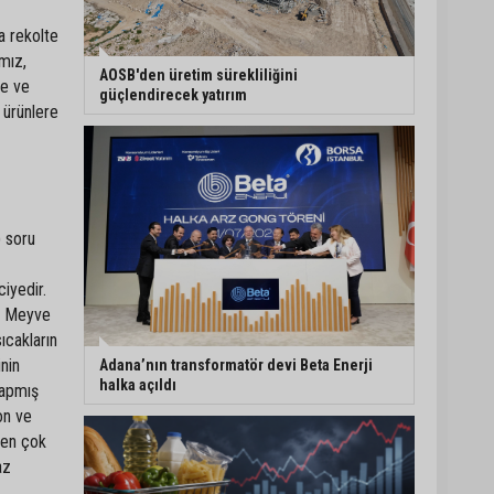
a rekolte
Çukurova
ımız,
Üniversitesi’nde Ar-Ge
⁠AOSB'den üretim sürekliliğini
ve sanayi iş birliği
şe ve
güçlendirecek yatırım
görüşüldü
 ürünlere
Seyhan’da gıda
işletmelerine sıkı
denetim
) soru
Adana dahil 30 ilde DEAŞ
operasyonu: 104 şüpheli
iyedir.
yakalandı
iz Meyve
ıcakların
inin
Adana’nın transformatör devi Beta Enerji
halka açıldı
yapmış
on ve
 en çok
az