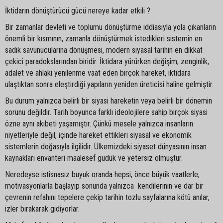
İktidarın dönüştürücü gücü nereye kadar etkili ?
Bir zamanlar devleti ve toplumu dönüştürme iddiasıyla yola çıkanların
önemli bir kısmının, zamanla dönüştürmek istedikleri sistemin en
sadık savunucularına dönüşmesi, modern siyasal tarihin en dikkat
çekici paradokslarından biridir. İktidara yürürken değişim, zenginlik,
adalet ve ahlaki yenilenme vaat eden birçok hareket, iktidara
ulaştıktan sonra eleştirdiği yapıların yeniden üreticisi haline gelmiştir.
Bu durum yalnızca belirli bir siyasi hareketin veya belirli bir dönemin
sorunu değildir. Tarih boyunca farklı ideolojilere sahip birçok siyasi
özne aynı akıbeti yaşamıştır. Çünkü mesele yalnızca insanların
niyetleriyle değil, içinde hareket ettikleri siyasal ve ekonomik
sistemlerin doğasıyla ilgilidir. Ülkemizdeki siyaset dünyasının insan
kaynakları envanteri maalesef güdük ve yetersiz olmuştur.
Neredeyse istisnasız buyuk oranda hepsi, önce büyük vaatlerle,
motivasyonlarla başlayıp sonunda yalnızca kendilerinin ve dar bir
çevrenin refahını tepelere çekip tarihin tozlu sayfalarına kötü anılar,
izler bırakarak gidiyorlar.