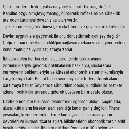
Çünkü modern devlet, yalnızca yönetilen nötr bir araç değildir.
Kendine özgü bir işleyiş mantığı, bürokratik refleksleri ve süreklilik
arz eden kurumsal davranış kalıpları vardır.
Tıpkı kurumsallaşmış, dünya çapında bilinen ve güvenilir markalar gibi
Devlet aygıtını ele geçirmek ile onu dönüştürmek aynı şey değildir.
Çoğu zaman devletin sürekliliğini sağlayan mekanizmalar, yönetenleri
kendi mantığına uyum sağlamaya zorlar.
İktidara gelen her hareket, kısa süre içinde bürokrasinin
zorunluluklarıyla, güvenlik politikalarının baskısıyla, uluslararası
sermayenin beklentileriyle ve küresel ekonomik sistemin kurallarıyla
karşı karşıya kalır. Bu noktadan sonra siyasi aktörlerin tercih alanı
daralmaya başlar. Söylemde sürdürülen ideolojik iddialar ile pratikte
izlenen politikalar arasında giderek büyüyen bir mesafe oluşur.
Özellikle neoliberal küresel ekonominin egemen olduğu çağımızda,
ulusal iktidarların hareket alanı sanıldığı kadar geniş değildir. Finans
piyasaları, kredi derecelendirme kuruluşları, uluslararası yatırım
çevreleri ve küresel ticaret ağları, hükümetlerin ekonomik tercihlerini
büyük ölçüde sınırlar. İktidara gelirken "yerli ve milli" söylemler