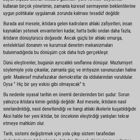
kullanan birçok yönetimin, zamanla küresel sermayenin beklentilerine
uygun politikalar uygulamak zorunda kalması tesadüf değildir.
Burada asıl mesele, iktidara gelen kadroların ahlaki zafiyetleri, insan
kaynakları yetenek envanterleri kadar, hatta belki ondan daha fazla,
iktidarın dönüştürücü doğasıdır. Ancak güçlü bir ahlaki omurga,
entelektüel donanım ve kurumsal denetim mekanizmaları
bulunmadığında bu dönüşüm çok daha hızlı gerçekleşir.
Dünü eleştirenler, bugünün ayrıcalıklı sınıflarına dönüşür. Mazlumiyet
söylemiyle yola çıkanlar, zamanla güç ve imtiyazın savunucuları haline
gelir. Maalesef muhafazakar demokratlar da iddialarından vuruldular.
Oysa " Hiç bir şey eskisi gibi olmayacak" tı.
Bu nedenle siyasal tarihin en önemli derslerinden biri şudur: Sorun
yalnızca iktidara kimin geldiği değildir. Asıl mesele, iktidarın nasıl
sınırlandırıldığı, nasıl denetlendiği ve hangi ahlaki ilkelerle kuşatıldığıdır.
Aksi halde her yeni iktidar, bir öncekinin eleştirdiği yanlışları tekrar
etmeye mahkûm olur.
Tarih, sistemi değiştirmek için yola çıkıp sistem tarafından