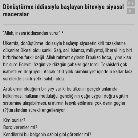
A+
Dönüştürme iddiasıyla başlayan biteviye siyasal
A-
maceralar
"Allah, insanı iddiasından vurur" *
Ülkemiz, dönüştürme iddiasıyla başlayıp siyasetin kirli tuzaklarına
düşenler ülkesi oldu sanki. Sağ, sol, islamcı, milliyetçi, liberal...hiç biri
birbirinden farklı değil. Allah rahmet eylesin Erbakan hoca, yine kısa
bir süre Ecevit...özgün ve düzgün çabalar gösterdi. Teşhisleri çok
isabetli ve doğruydu. Ancak 100 yıllık cumhuriyet içinde o kadar kısa
sürelerde sınırlı yetki sahibi oldu.
Artık emin olduğum bir şey var ki bu ülkenin gerçek anlamda
kalkınması, halkının mutluluğu, gençliğinin çağa uygun doğru egitim
sistemine ulaşabilmesi, üretimin teşvik edilmesi çok derin güçler
(?)tarafından sürekli engelleniyor.
Kim bunlar?
Borç verenler mi?
Kendilerini bu bölgenin sahibi gibi görenler mi?