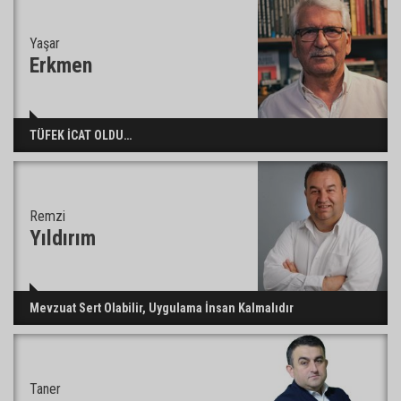
Yaşar
95 yaşındaki kadının arsa satışında yeni perde:
Erkmen
Kızı suçlamaları reddetti
TÜFEK İCAT OLDU…
Remzi
Yıldırım
Mevzuat Sert Olabilir, Uygulama İnsan Kalmalıdır
Taner