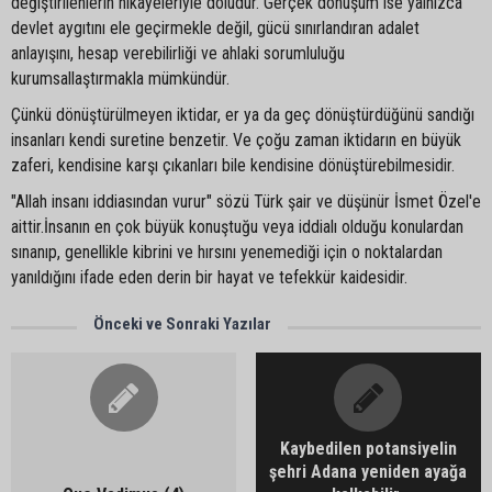
değiştirilenlerin hikâyeleriyle doludur. Gerçek dönüşüm ise yalnızca
devlet aygıtını ele geçirmekle değil, gücü sınırlandıran adalet
anlayışını, hesap verebilirliği ve ahlaki sorumluluğu
kurumsallaştırmakla mümkündür.
Çünkü dönüştürülmeyen iktidar, er ya da geç dönüştürdüğünü sandığı
insanları kendi suretine benzetir. Ve çoğu zaman iktidarın en büyük
zaferi, kendisine karşı çıkanları bile kendisine dönüştürebilmesidir.
"Allah insanı iddiasından vurur" sözü Türk şair ve düşünür İsmet Özel'e
aittir.İnsanın en çok büyük konuştuğu veya iddialı olduğu konulardan
sınanıp, genellikle kibrini ve hırsını yenemediği için o noktalardan
yanıldığını ifade eden derin bir hayat ve tefekkür kaidesidir.
Önceki ve Sonraki Yazılar
Kaybedilen potansiyelin
şehri Adana yeniden ayağa