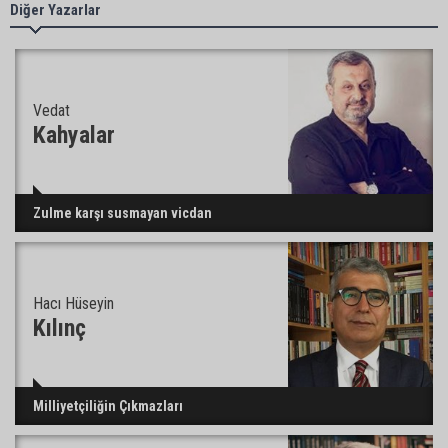
Kozan’da Yaz Konserleri Akdam’da şenliğe
Diğer Yazarlar
dönüştü
Adana’da sıcaklık alarmı: Hissedilen 43 dereceyi
Vedat
bulacak
Kahyalar
Yumurtalık’ta ulaşım çalışmaları hızlandı: Yol ve
Zulme karşı susmayan vicdan
kaldırımlar yenileniyor
Hacı Hüseyin
Otoyolda akılalmaz olay: Önce çaldılar, sonra
“Hırsız çok” diye uyardılar
Kılınç
Müzeyyen Şevkin: “Mısırın alım fiyatı en az 17 lira
Milliyetçiliğin Çıkmazları
olarak açıklanmalı”