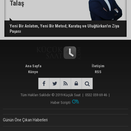
Talaş
Yeni Bir Anlatım, Yeni Bir Metod; Karataş ve Uluğtürkan'ın Ziya
Paşası
Ana Sayfa
İletişim
Künye
RSS
Tüm Hakları Saklıdır © 2019
Küçük Saat
|
0532 059 69 46
|
Haber Scripti
Günün Öne Çıkan Haberleri