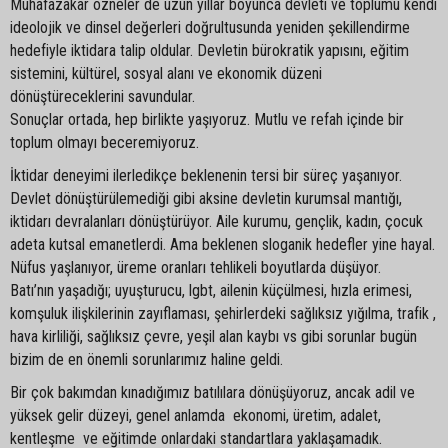
Muhafazakâr özneler de uzun yıllar boyunca devleti ve toplumu kendi
ideolojik ve dinsel değerleri doğrultusunda yeniden şekillendirme
hedefiyle iktidara talip oldular. Devletin bürokratik yapısını, eğitim
sistemini, kültürel, sosyal alanı ve ekonomik düzeni
dönüştüreceklerini savundular.
Sonuçlar ortada, hep birlikte yaşıyoruz. Mutlu ve refah içinde bir
toplum olmayı beceremiyoruz.
İktidar deneyimi ilerledikçe beklenenin tersi bir süreç yaşanıyor.
Devlet dönüştürülemediği gibi aksine devletin kurumsal mantığı,
iktidarı devralanları dönüştürüyor. Aile kurumu, gençlik, kadın, çocuk
adeta kutsal emanetlerdi. Ama beklenen sloganik hedefler yine hayal.
Nüfus yaşlanıyor, üreme oranları tehlikeli boyutlarda düşüyor.
Batı’nın yaşadığı; uyuşturucu, lgbt, ailenin küçülmesi, hızla erimesi,
komşuluk ilişkilerinin zayıflaması, şehirlerdeki sağlıksız yığılma, trafik ,
hava kirliliği, sağlıksız çevre, yeşil alan kaybı vs gibi sorunlar bugün
bizim de en önemli sorunlarımız haline geldi.
Bir çok bakımdan kınadığımız batılılara dönüşüyoruz, ancak adil ve
yüksek gelir düzeyi, genel anlamda ekonomi, üretim, adalet,
kentleşme ve eğitimde onlardaki standartlara yaklaşamadık.