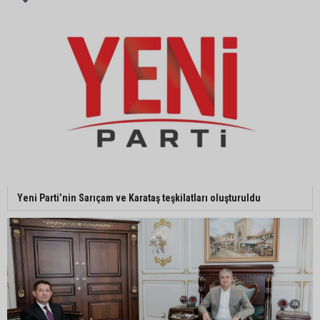
MHP Adana İl Başkanı Hakan Yıldırım:
“Liderimize dil uzatmak sizin haddinize değildir”
Adanalı 13 yaşındaki Ela Nur şelalede hayatını
kaybetti
Adanalı NASA astronotu Deniz Burnham uzaya
Yeni Parti’nin Sarıçam ve Karataş teşkilatları oluşturuldu
gidiyor
Kozan’da üreticilere yangın ve anız uyarısı