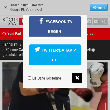
Android uygulamamız
Yükle
Google Play'de mevcut
FACEBOOK'TA
Yeni Parti’nin Sarıçam ve Karataş teşkilatları oluşturuldu
BEĞEN
Feke Belediye Başkanı Cömert Özen, Adana Valisi Mustafa Yavuz’u
HABERLER
GÜNDEM
ziyaret etti
Eğlence Çayı’nda kaybolan gencin çocuklara boks öğrettiği
TWITTER'DA TAKİP
görüntüler ortaya çıktı
ET
Bir Daha Gösterme