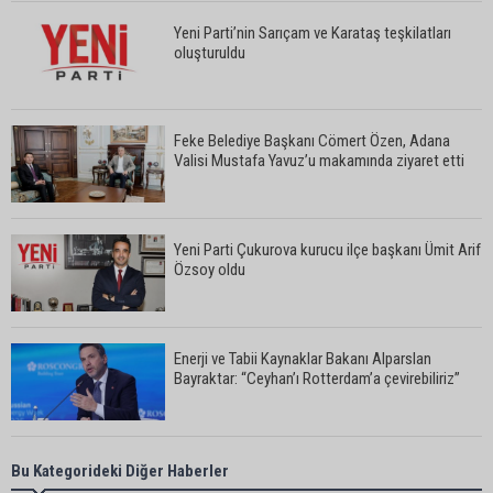
Yeni Parti’nin Sarıçam ve Karataş teşkilatları
oluşturuldu
Feke Belediye Başkanı Cömert Özen, Adana
Valisi Mustafa Yavuz’u makamında ziyaret etti
Yeni Parti Çukurova kurucu ilçe başkanı Ümit Arif
Özsoy oldu
Enerji ve Tabii Kaynaklar Bakanı Alparslan
Bayraktar: “Ceyhan’ı Rotterdam’a çevirebiliriz”
Başkan Ali Bedrettin Karataş’tan sahiller için
Bu Kategorideki Diğer Haberler
duyarlılık çağrısı