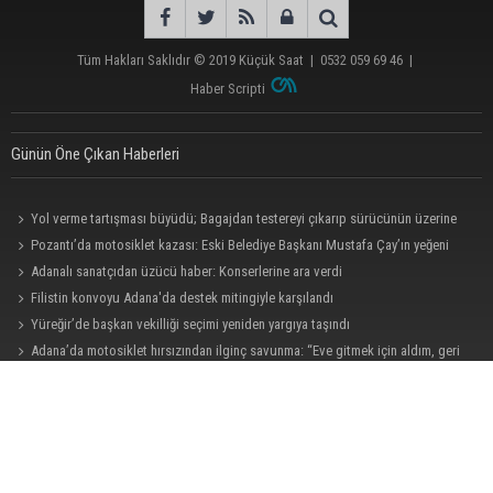
Tüm Hakları Saklıdır © 2019
Küçük Saat
|
0532 059 69 46
|
Haber Scripti
Günün Öne Çıkan Haberleri
Yol verme tartışması büyüdü; Bagajdan testereyi çıkarıp sürücünün üzerine
yürüdü
Pozantı’da motosiklet kazası: Eski Belediye Başkanı Mustafa Çay’ın yeğeni
hayatını kaybetti
Adanalı sanatçıdan üzücü haber: Konserlerine ara verdi
Filistin konvoyu Adana'da destek mitingiyle karşılandı
Yüreğir’de başkan vekilliği seçimi yeniden yargıya taşındı
Adana’da motosiklet hırsızından ilginç savunma: “Eve gitmek için aldım, geri
verecektim”
Büyükşehirden üreticiye 168 adet süt sağım makinesi
Halil Nacar, Balcalı Hastanesi yönetimini ağırladı
Büyükşehir açıkladı: Yasaklı ırk köpeğe mevzuat kapsamında işlem yapıldı
Kozan’da kaçak tütün operasyonu: 1 şüpheli tutuklandı
Ayhan Barut: "Sıcaklar yaşam hakkını tehdit ediyor"