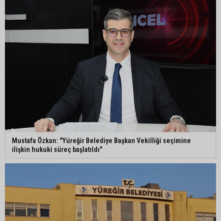
Adanalı sanatçıdan üzücü haber: Konserlerine
ara verdi
Büyükşehirden üreticiye 168 adet süt sağım
makinesi
Ayhan Barut: "Sıcaklar yaşam hakkını tehdit
ediyor"
Mustafa Özkan: "Yüreğir Belediye Başkan Vekilliği seçimine
ilişkin hukuki süreç başlatıldı"
ASKİ'den Bakımyurdu Caddesi'nde içme suyu
altyapısına güçlü yatırım
Müzeyyen Şevkin: "Yolcu garantisi verilen