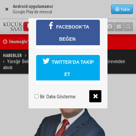
Android uygulamamız
Yükle
Google Play'de mevcut
FACEBOOK'TA
İmamoğlu’nda hijyen ve etiket kontrolü
BEĞEN
Mustafa Özkan: "Yüreğir Belediye Başkan Vekilliği seçimine ilişkin 
HABERLER
SİYASET
başlatıldı"
Yüreğir Belediye Başkan Yardımcısı Zülfikar Pamuk görevinden
TWITTER'DA TAKİP
alındı
ET
Bir Daha Gösterme