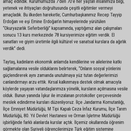
amaç edindik. Kurumumuzda 7’den 70’e her yaştan insanımıza bilgi,
yetenek ve ihtiyaçları doğrultusunda çeşitli eğitimler vermeyi
amaçladık. Bu ilkeden hareketle; Cumhurbaşkanımız Recep Tayyip
Erdoğan ve eşi Emine Erdoğan’ın himayelerinde yürütülen
“Okuryazarlık Seferberliği” kapsamında, yaptığımız alan çalışmaları
sonucu 13 kurs merkezinde 78 kursiyerimize eğitim verdik. El
sanatları ve giyim üretimle ilgili kültürel ve sanatsal kurslara da ağırlık
verdik” dedi.
Taytaş, kadınların ekonomik anlamda kendilerine ve ailelerine katkı
sağlamalarına vesile olduklarını belirterek, “Onların sosyal yönlerini
güçlendirerek aynı zamanda unutulmaya yüz tutan değerlerimizi
canlandırmayı arzu ettik. Kırsal kalkınmaya destek olmak amacıyla
köylerde yaşayan vatandaşlarımıza yönelik, kursların açılmasına vesile
olduk. Bunun yanında İşkur ile imzalanan protokoller çerçevesinde
meslek edindirme kursları düzenliyoruz. İlçe Jandarma Komutanlığı,
İlçe Emniyet Müdürlüğü, M Tipi Kapalı Ceza İnfaz Kurumu, İlçe Tarım
Müdürlüğü, 80. Yıl Devlet Hastanesi ve Orman İşletme Müdürlüğü
işbirliğinde farklı alanlarda kurslar açtık. İlçemiz okullarında öğrenim
görmekte olan Suriyeli öğrencilerimize Türk eğitim sistemine