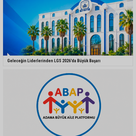
Güngör Geçer, hayvan hakları temsilcileriyle bir
araya geldi
Adana’da sıcak hava etkisini sürdürüyor:
Termometreler 38 dereceyi gördü
Geleceğin Liderlerinden LGS 2026'da Büyük Başarı
Yüreğir’de başkan vekilliği seçimi yeniden yargıya
taşındı
Adanalı sanatçıdan üzücü haber: Konserlerine
ara verdi
Büyükşehirden üreticiye 168 adet süt sağım