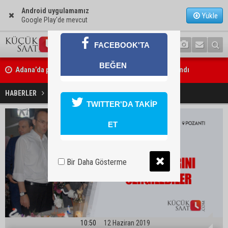
Android uygulamamız
Yükle
Google Play'de mevcut
FACEBOOK'TA
Adana’da parktaki OED cihazını çalan şüpheli tutuklandı
BEĞEN
Seyhan’da fırın ve pastanelere hijyen denetimi gerçekleştirildi
El işi göz nurlarını sergilediler
HABERLER
EĞİTİM
TWITTER'DA TAKİP
ET
Bir Daha Gösterme
10:50
12 Haziran 2019