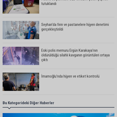
tutuklandı
Seyhan’da fırın ve pastanelere hijyen denetimi
gerçekleştirildi
Eski polis memuru Ergün Karakaya’nın
öldürüldüğü silahlı kavganın görüntüleri ortaya
çıktı
İmamoğlu’nda hijyen ve etiket kontrolü
Mustafa Özkan: "Yüreğir Belediye Başkan
Bu Kategorideki Diğer Haberler
Vekilliği seçimine ilişkin hukuki süreç başlatıldı"