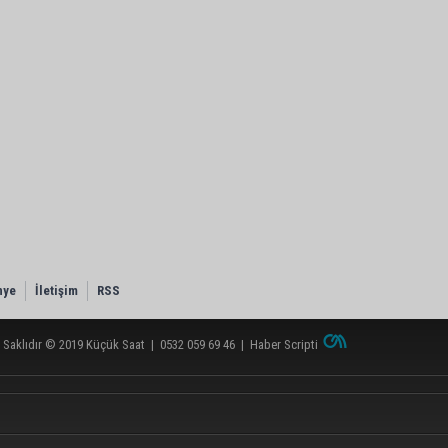
nye
İletişim
RSS
 Saklıdır © 2019
Küçük Saat
|
0532 059 69 46
|
Haber Scripti