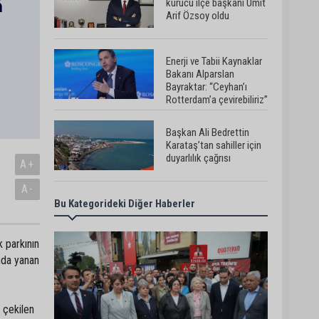
kurucu ilçe başkanı Ümit
Arif Özsoy oldu
Enerji ve Tabii Kaynaklar
Bakanı Alparslan
Bayraktar: “Ceyhan’ı
Rotterdam’a çevirebiliriz”
Başkan Ali Bedrettin
Karataş’tan sahiller için
duyarlılık çağrısı
A+
A-
Bu Kategorideki Diğer Haberler
MHP Adana İl Başkanı
Hakan Yıldırım:
“Liderimize dil uzatmak
sizin haddinize değildir”
 parkının
ında yanan
Adanalı 13 yaşındaki Ela
Nur şelalede hayatını
kaybetti
 çekilen