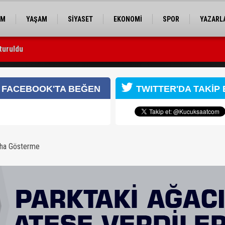
EM
YAŞAM
SİYASET
EKONOMİ
SPOR
YAZARL
turuldu
i Mustafa Yavuz’u makamında ziyaret etti
FACEBOOK'TA BEĞEN
TWITTER'DA TAKİP 
aha Gösterme