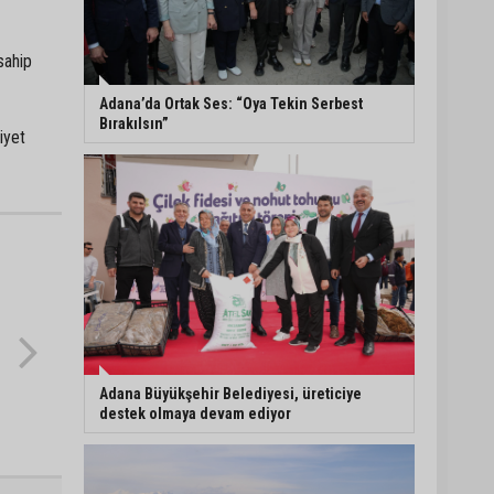
Adanalı NASA astronotu
sahip
Deniz Burnham uzaya
gidiyor
Adana’da Ortak Ses: “Oya Tekin Serbest
Bırakılsın”
iyet
Kozan’da üreticilere
yangın ve anız uyarısı
Ceyhan’da yağlık
ayçiçeği hasadı başladı
Adana Büyükşehir Belediyesi, üreticiye
destek olmaya devam ediyor