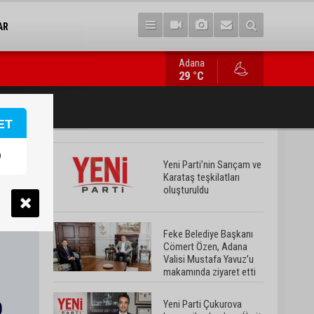
AR
Adana
Yeni Parti Çukurova kurucu ilçe başkanı Ümit Arif Özsoy oldu
29 °C
ET
Yeni Parti’nin Sarıçam ve
Karataş teşkilatları
oluşturuldu
Feke Belediye Başkanı
Cömert Özen, Adana
Valisi Mustafa Yavuz’u
makamında ziyaret etti
Yeni Parti Çukurova