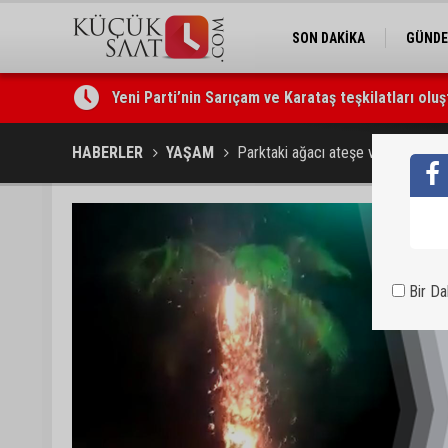
SON DAKİKA
GÜND
Yeni Parti’nin Sarıçam ve Karataş teşkilatları oluş
Feke Belediye Başkanı Cömert Özen, Adana Valis
HABERLER
YAŞAM
Parktaki ağacı ateşe verdiler
Bir D