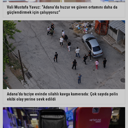
çıktı
Vali Mustafa Yavuz: “Adana’da huzur ve güven ortamını daha da
güçlendirmek için çalışıyoruz”
İmamoğlu’nda hijyen ve etiket kontrolü
Mustafa Özkan: "Yüreğir Belediye Başkan
Vekilliği seçimine ilişkin hukuki süreç başlatıldı"
Adana’da taziye evinde silahlı kavga kamerada: Çok sayıda polis
ekibi olay yerine sevk edildi