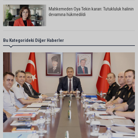
Mahkemeden Oya Tekin kararı: Tutukluluk halinin
devamına hükmedildi
Adana’da taziye evinde silahlı kavga kamerada:
Bu Kategorideki Diğer Haberler
Çok sayıda polis ekibi olay yerine sevk edildi
Adana’da parktaki OED cihazını çalan şüpheli
tutuklandı
Seyhan’da fırın ve pastanelere hijyen denetimi
gerçekleştirildi
Eski polis memuru Ergün Karakaya’nın
öldürüldüğü silahlı kavganın görüntüleri ortaya