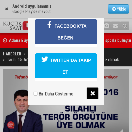
Android uygulamamız
Yükle
Google Play'de mevcut
FACEBOOK'TA
Adana Büyükşehir Yaz Spor Okulları’nda 30 bin çocuk sporla buluştu
BEĞEN
Beşiktaş dosyasında iki tahliye: Özcan Zenger ve Utku Caner Çaykar
bırakıldı
HABERLER
GÜNDEM
Tarih: 15 Ağustos 2016 İddia: Silahlı terör örgütüne üye olmak
TWITTER'DA TAKİP
ET
Bir Daha Gösterme