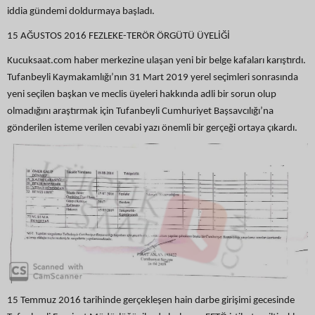
iddia gündemi doldurmaya başladı.
15 AĞUSTOS 2016 FEZLEKE-TERÖR ÖRGÜTÜ ÜYELİĞİ
Kucuksaat.com haber merkezine ulaşan yeni bir belge kafaları karıştırdı.
Tufanbeyli Kaymakamlığı’nın 31 Mart 2019 yerel seçimleri sonrasında
yeni seçilen başkan ve meclis üyeleri hakkında adli bir sorun olup
olmadığını araştırmak için Tufanbeyli Cumhuriyet Başsavcılığı’na
gönderilen isteme verilen cevabi yazı önemli bir gerçeği ortaya çıkardı.
15 Temmuz 2016 tarihinde gerçekleşen hain darbe girişimi gecesinde