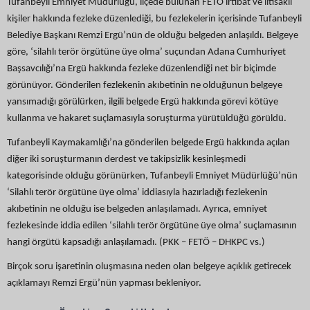
Tufanbeyli Emniyet Müdürlüğü, ilçede bulunan FETÖ irtibat ve iltisaklı
kişiler hakkında fezleke düzenlediği, bu fezlekelerin içerisinde Tufanbeyli
Belediye Başkanı Remzi Ergü’nün de olduğu belgeden anlaşıldı. Belgeye
göre, ‘silahlı terör örgütüne üye olma’ suçundan Adana Cumhuriyet
Başsavcılığı’na Ergü hakkında fezleke düzenlendiği net bir biçimde
görünüyor. Gönderilen fezlekenin akıbetinin ne olduğunun belgeye
yansımadığı görülürken, ilgili belgede Ergü hakkında görevi kötüye
kullanma ve hakaret suçlamasıyla soruşturma yürütüldüğü görüldü.
Tufanbeyli Kaymakamlığı’na gönderilen belgede Ergü hakkında açılan
diğer iki soruşturmanın derdest ve takipsizlik kesinleşmedi
kategorisinde olduğu görünürken, Tufanbeyli Emniyet Müdürlüğü’nün
‘Silahlı terör örgütüne üye olma’ iddiasıyla hazırladığı fezlekenin
akıbetinin ne olduğu ise belgeden anlaşılamadı. Ayrıca, emniyet
fezlekesinde iddia edilen ‘silahlı terör örgütüne üye olma’ suçlamasının
hangi örgütü kapsadığı anlaşılamadı. (PKK – FETÖ – DHKPC vs.)
Birçok soru işaretinin oluşmasına neden olan belgeye açıklık getirecek
açıklamayı Remzi Ergü’nün yapması bekleniyor.