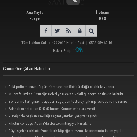
Ana Sayfa
İletişim
Künye
RSS
Tüm Hakları Saklıdır © 2019
Küçük Saat
|
0532 059 69 46
|
Haber Scripti
Günün Öne Çıkan Haberleri
Eski polis memuru Ergün Karakaya’nın öldürüldüğü silahlı kavganın
görüntüleri ortaya çıktı
Mustafa Özkan: "Yüreğir Belediye Başkan Vekilliği seçimine ilişkin hukuki
süreç başlatıldı"
Yol verme tartışması büyüdü; Bagajdan testereyi çıkarıp sürücünün üzerine
yürüdü
Adanalı sanatçıdan üzücü haber: Konserlerine ara verdi
Yüreğir’de başkan vekilliği seçimi yeniden yargıya taşındı
Filistin konvoyu Adana'da destek mitingiyle karşılandı
Büyükşehir açıkladı: Yasaklı ırk köpeğe mevzuat kapsamında işlem yapıldı