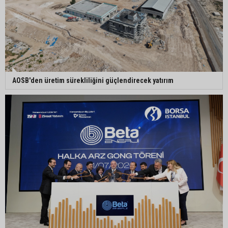
Enerji ve Tabii Kaynaklar Bakanı Alparslan
Bayraktar: “Ceyhan’ı Rotterdam’a çevirebiliriz”
Başkan Ali Bedrettin Karataş’tan sahiller için
⁠AOSB'den üretim sürekliliğini güçlendirecek yatırım
duyarlılık çağrısı
MHP Adana İl Başkanı Hakan Yıldırım:
“Liderimize dil uzatmak sizin haddinize değildir”
Adanalı 13 yaşındaki Ela Nur şelalede hayatını
kaybetti