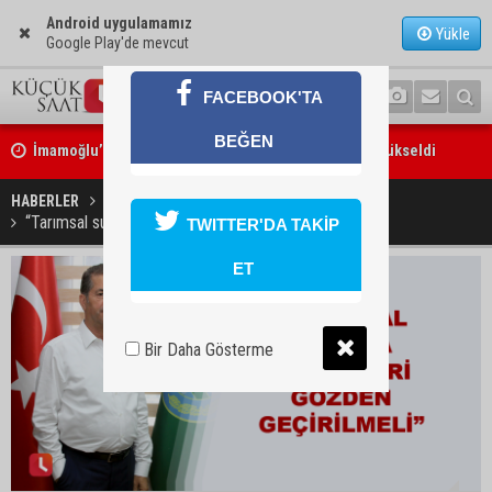
Android uygulamamız
Yükle
Google Play'de mevcut
FACEBOOK'TA
İmamoğlu’ndaki göçükte acı bilanço: can kaybı 2’ye yükseldi
BEĞEN
Feke’de motosiklet ağaca çarptı: 1 kişi hayatını kaybetti
HABERLER
EKONOMİ
“Tarımsal sulama ödemeleri gözden geçirilmeli”
TWITTER'DA TAKİP
ET
Bir Daha Gösterme