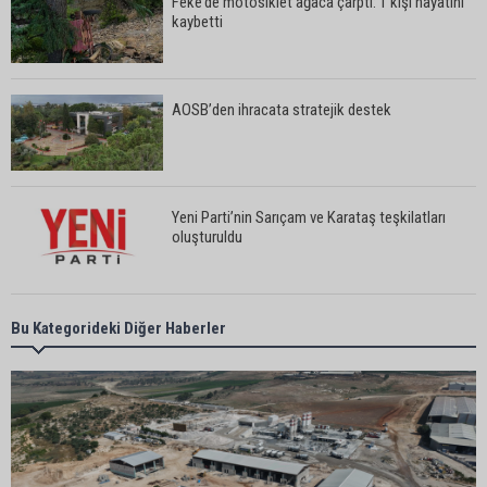
Feke’de motosiklet ağaca çarptı: 1 kişi hayatını
kaybetti
AOSB’den ihracata stratejik destek
Yeni Parti’nin Sarıçam ve Karataş teşkilatları
oluşturuldu
Feke Belediye Başkanı Cömert Özen, Adana
Bu Kategorideki Diğer Haberler
Valisi Mustafa Yavuz’u makamında ziyaret etti
Yeni Parti Çukurova kurucu ilçe başkanı Ümit Arif
Özsoy oldu