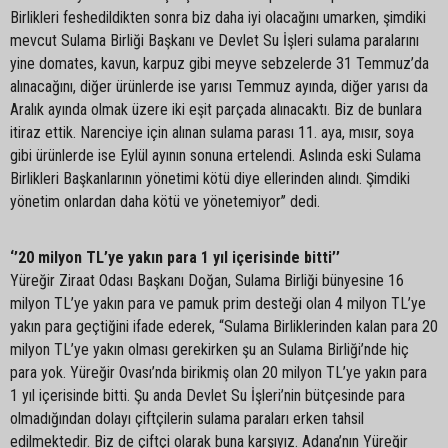
Birlikleri feshedildikten sonra biz daha iyi olacağını umarken, şimdiki
mevcut Sulama Birliği Başkanı ve Devlet Su İşleri sulama paralarını
yine domates, kavun, karpuz gibi meyve sebzelerde 31 Temmuz’da
alınacağını, diğer ürünlerde ise yarısı Temmuz ayında, diğer yarısı da
Aralık ayında olmak üzere iki eşit parçada alınacaktı. Biz de bunlara
itiraz ettik. Narenciye için alınan sulama parası 11. aya, mısır, soya
gibi ürünlerde ise Eylül ayının sonuna ertelendi. Aslında eski Sulama
Birlikleri Başkanlarının yönetimi kötü diye ellerinden alındı. Şimdiki
yönetim onlardan daha kötü ve yönetemiyor’’ dedi.
‘’20 milyon TL’ye yakın para 1 yıl içerisinde bitti’’
Yüreğir Ziraat Odası Başkanı Doğan, Sulama Birliği bünyesine 16
milyon TL’ye yakın para ve pamuk prim desteği olan 4 milyon TL’ye
yakın para geçtiğini ifade ederek, “Sulama Birliklerinden kalan para 20
milyon TL’ye yakın olması gerekirken şu an Sulama Birliği’nde hiç
para yok. Yüreğir Ovası’nda birikmiş olan 20 milyon TL’ye yakın para
1 yıl içerisinde bitti. Şu anda Devlet Su İşleri’nin bütçesinde para
olmadığından dolayı çiftçilerin sulama paraları erken tahsil
edilmektedir. Biz de çiftçi olarak buna karşıyız. Adana’nın Yüreğir