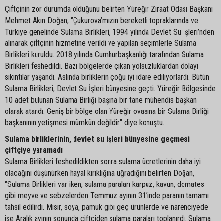
Çiftçinin zor durumda olduğunu belirten Yüreğir Ziraat Odası Başkanı
Mehmet Akın Doğan, ‘’Çukurova’mızın bereketli topraklarında ve
Türkiye genelinde Sulama Birlikleri, 1994 yılında Devlet Su İşleri’nden
alınarak çiftçinin hizmetine verildi ve yapılan seçimlerle Sulama
Birlikleri kuruldu. 2018 yılında Cumhurbaşkanlığı tarafından Sulama
Birlikleri feshedildi. Bazı bölgelerde çıkan yolsuzluklardan dolayı
sıkıntılar yaşandı. Aslında birliklerin çoğu iyi idare ediliyorlardı. Bütün
Sulama Birlikleri, Devlet Su İşleri bünyesine geçti. Yüreğir Bölgesinde
10 adet bulunan Sulama Birliği başına bir tane mühendis başkan
olarak atandı. Geniş bir bölge olan Yüreğir ovasına bir Sulama Birliği
başkanının yetişmesi mümkün değildir" diye konuştu.
Sulama birliklerinin, devlet su işleri bünyesine geçmesi
çiftçiye yaramadı
Sulama Birlikleri feshedildikten sonra sulama ücretlerinin daha iyi
olacağını düşünürken hayal kırıklığına uğradığını belirten Doğan,
‘’Sulama Birlikleri var iken, sulama paraları karpuz, kavun, domates
gibi meyve ve sebzelerden Temmuz ayının 31’inde paranın tamamı
tahsil edilirdi. Mısır, soya, pamuk gibi geç ürünlerde ve narenciyede
ise Aralık ayının sonunda çiftçiden sulama paraları toplanırdı. Sulama