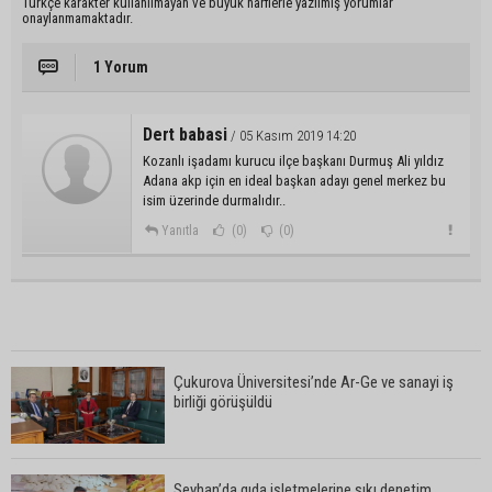
Türkçe karakter kullanılmayan ve büyük harflerle yazılmış yorumlar
onaylanmamaktadır.
1 Yorum
Dert babasi
/ 05 Kasım 2019 14:20
Kozanlı işadamı kurucu ilçe başkanı Durmuş Ali yıldız
Adana akp için en ideal başkan adayı genel merkez bu
isim üzerinde durmalıdır..
Yanıtla
(0)
(0)
Çukurova Üniversitesi’nde Ar-Ge ve sanayi iş
birliği görüşüldü
Seyhan’da gıda işletmelerine sıkı denetim