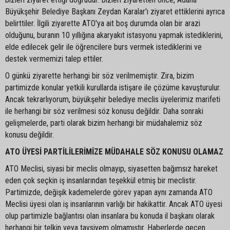
Büyükşehir Belediye Başkanı Zeydan Karalar'ı ziyaret ettiklerini ayrıca
belirttiler. İlgili ziyarette ATO'ya ait boş durumda olan bir arazi
olduğunu, buranın 10 yıllığına akaryakıt istasyonu yapmak istediklerini,
elde edilecek gelir ile öğrencilere burs vermek istediklerini ve
destek vermemizi talep ettiler.
O günkü ziyarette herhangi bir söz verilmemiştir. Zira, bizim
partimizde konular yetkili kurullarda istişare ile çözüme kavuşturulur.
Ancak tekrarlıyorum, büyükşehir belediye meclis üyelerimiz marifeti
ile herhangi bir söz verilmesi söz konusu değildir. Daha sonraki
gelişmelerde, parti olarak bizim herhangi bir müdahalemiz söz
konusu değildir.
ATO ÜYESİ PARTİLİLERİMİZE MÜDAHALE SÖZ KONUSU OLAMAZ
ATO Meclisi, siyasi bir meclis olmayıp, siyasetten bağımsız hareket
eden çok seçkin iş insanlarından teşekkül etmiş bir meclistir.
Partimizde, değişik kademelerde görev yapan aynı zamanda ATO
Meclisi üyesi olan iş insanlarının varlığı bir hakikattir. Ancak ATO üyesi
olup partimizle bağlantısı olan insanlara bu konuda il başkanı olarak
herhangi bir telkin veya tavsiyem olmamıştır. Haberlerde geçen