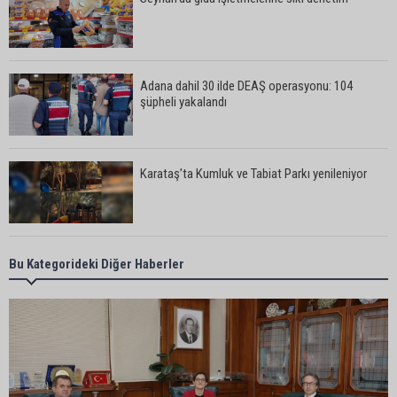
Adana dahil 30 ilde DEAŞ operasyonu: 104
şüpheli yakalandı
Karataş’ta Kumluk ve Tabiat Parkı yenileniyor
Bekir Şimşek’ten Mustafa Özkan’a ziyaret
Bu Kategorideki Diğer Haberler
Ceyhan’da asfalt çalışmaları sürüyor