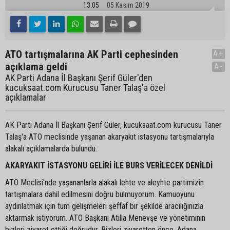
13:05
05 Kasım 2019
ATO tartışmalarına AK Parti cephesinden
A+
açıklama geldi
A-
AK Parti Adana İl Başkanı Şerif Güler'den
kucuksaat.com Kurucusu Taner Talaş'a özel
açıklamalar
AK Parti Adana İl Başkanı Şerif Güler, kucuksaat.com kurucusu Taner
Talaş'a ATO meclisinde yaşanan akaryakıt istasyonu tartışmalarıyla
alakalı açıklamalarda bulundu.
AKARYAKIT İSTASYONU GELİRİ İLE BURS VERİLECEK DENİLDİ
ATO Meclisi'nde yaşananlarla alakalı lehte ve aleyhte partimizin
tartışmalara dahil edilmesini doğru bulmuyorum. Kamuoyunu
aydınlatmak için tüm gelişmeleri şeffaf bir şekilde aracılığınızla
aktarmak istiyorum. ATO Başkanı Atilla Menevşe ve yönetiminin
bizleri ziyaret ettiği doğrudur. Bizleri ziyaretten önce, Adana