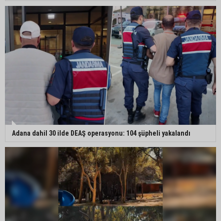
Adana dahil 30 ilde DEAŞ operasyonu: 104 şüpheli yakalandı