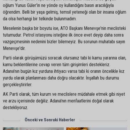
oğlum Yunus Güler'in ne yönde oy kullandığını basın aracılığıyla
öğrendim. Belli bir yaşa gelmiş, temsil yeteneği olan bir insana oğlum
da olsa herhangi bir telkinde bulunmadım.
Meselenin başka bir boyutu ise, ATO Başkanı Menevşe'nin meclisteki
tutumudur. Petrol istasyonu isteğine ilk önce evet deyip daha sonra
vazgeçmesinin nedenini bizler bilemeyiz. Bu sorunun muhatabı sayın
Menevşe'dir.
Parti olarak görüşümüzü soracak olursanız tabi ki kamu yararına olan,
kamu beklentilerine cevap veren tüm girişimleri destekleriz.
Adana'nın bugün kız yurduna ihtiyacı varsa tabi ki oranın öncelikle kız
yurdu olarak planlanması daha doğru olacaktır. İnşallah bu durumu
gerçekleştirirler.
AK Parti olarak, tüm kurum ve meclislere müdahale etmek gibi niyet
ve arzu içerisinde değiliz. Adana'nın menfaatlerini doğal olarak
destekliyoruz.
Önceki ve Sonraki Haberler