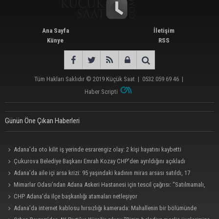
Ana Sayfa
İletişim
Künye
RSS
Tüm Hakları Saklıdır © 2019
Küçük Saat
|
0532 059 69 46
|
Haber Scripti
Günün Öne Çıkan Haberleri
Adana’da oto kilit iş yerinde esrarengiz olay: 2 kişi hayatını kaybetti
Çukurova Belediye Başkanı Emrah Kozay CHP’den ayrıldığını açıkladı
Adana’da aile içi arsa krizi: 95 yaşındaki kadının miras arsası satıldı, 17
milyonun 13 milyonu harcandı
Mimarlar Odası’ndan Adana Askeri Hastanesi için tescil çağrısı: “Satılmamalı,
amaç dışı kullanılmamalı”
CHP Adana’da ilçe başkanlığı atamaları netleşiyor
Adana’da internet kablosu hırsızlığı kamerada: Mahallenin bir bölümünde