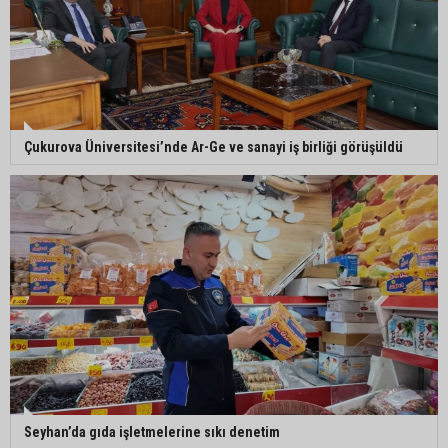
Ceyhan’da açık hava sineması keyfi iki farklı
parkta devam ediyor
5. Yunusoğlu Futbol Turnuvası’nda final heyecanı
Çukurova Üniversitesi’nde Ar-Ge ve sanayi iş birliği görüşüldü
Ceyhan’da Necdet Sevinç Parkı’nda bakım
çalışması
Orhan Bayram’dan AK Parti’ye Yüreğir çıkışı:
“Bizim belediye meclis üyelerimize ne yaptınız?
Siz önce onu anlatın”
Seyhan’da gıda işletmelerine sıkı denetim