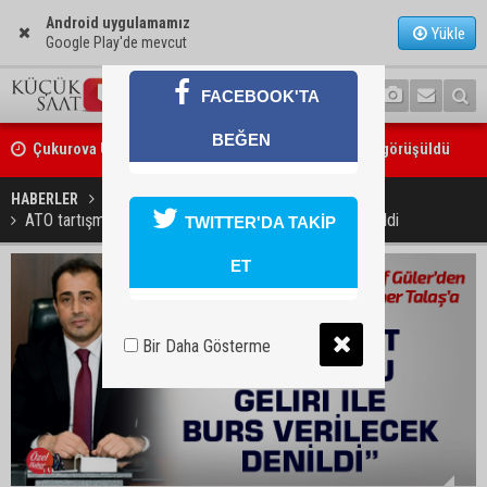
Android uygulamamız
Yükle
Google Play'de mevcut
FACEBOOK'TA
Çukurova Üniversitesi’nde Ar-Ge ve sanayi iş birliği görüşüldü
BEĞEN
Seyhan’da gıda işletmelerine sıkı denetim
HABERLER
GÜNDEM
ATO tartışmalarına AK Parti cephesinden açıklama geldi
TWITTER'DA TAKİP
ET
Bir Daha Gösterme