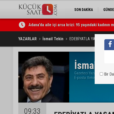
SON DAKİKA
GÜND
Adana’da aile içi arsa krizi: 95 yaşındaki kadının 
Uluslararası Adana Altın Koza Film Festivali’nde O
YAZARLAR
İsmail Tekin
EDEBİYATLA YAŞAMAK
İsmail Te
Gazeteci Yazar
Bir D
E-posta:
ttekinismail@gma
09:33