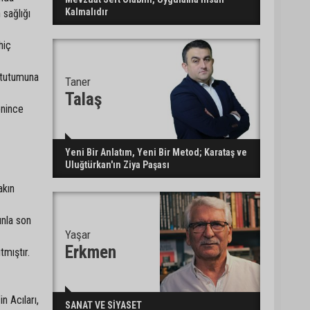
Kalmalıdır
 sağlığı
hiç
n tutumuna
Taner
Talaş
enince
Yeni Bir Anlatım, Yeni Bir Metod; Karataş ve
Uluğtürkan'ın Ziya Paşası
akın
unla son
Yaşar
Erkmen
tmıştır.
n Acıları,
SANAT VE SİYASET