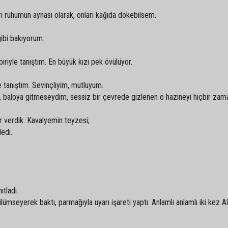
rı ruhumun aynası olarak, onları kağıda dökebilsem.
ibi bakıyorum.
iriyle tanıştım. En büyük kızı pek övülüyor.
e tanıştım. Sevinçliyim, mutluyum.
 ki, baloya gitmeseydim, sessiz bir çevrede gizlenen o hazineyi hiçbir zam
r verdik. Kavalyemin teyzesi;
edi.
ıtladı.
ümseyerek baktı, parmağıyla uyarı işareti yaptı. Anlamlı anlamlı iki kez A