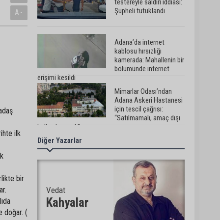
testereyle saldırı iddiası:
Şüpheli tutuklandı
A-
Adana’da internet
kablosu hırsızlığı
kamerada: Mahallenin bir
bölümünde internet
erişimi kesildi
Mimarlar Odası’ndan
Adana Askeri Hastanesi
için tescil çağrısı:
kadaş
“Satılmamalı, amaç dışı
kullanılmamalı”
ihte ilk
Diğer Yazarlar
CHP Adana Milletvekili
Dr. Müzeyyen Şevkin:
ik
“Ortadoğu’da kalıcı barış
ve iş birliği sağlanmalı”
ikte bir
ar.
Vedat
AOSB’de üniversite-
sanayi iş birliği toplantısı
Kahyalar
lıda
gerçekleştirildi
e doğar. (