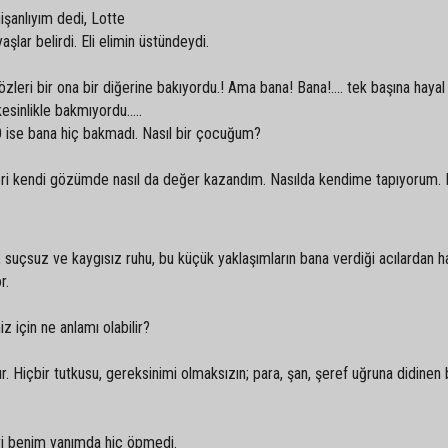
nişanlıyım dedi, Lotte
lar belirdi. Eli elimin üstündeydi.
leri bir ona bir diğerine bakıyordu.! Ama bana! Bana!.... tek başına hayal k
esinlikle bakmıyordu…..
 ise bana hiç bakmadı. Nasıl bir çocuğum?
eri kendi gözümde nasıl da değer kazandım. Nasılda kendime tapıyorum. 
suçsuz ve kaygısız ruhu, bu küçük yaklaşımların bana verdiği acılardan h
or.
z için ne anlamı olabilir?
r. Hiçbir tutkusu, gereksinimi olmaksızın; para, şan, şeref uğruna didinen b
’yi benim yanımda hiç öpmedi.