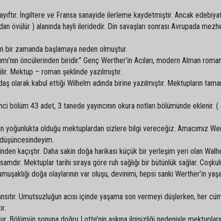
yıftır. İngiltere ve Fransa sanayide ilerleme kaydetmiştir. Ancak edebiya
dan övülür ) alanında hayli ileridedir. Din savaşları sonrası Avrupada mezh
n bir zamanda başlamaya neden olmuştur.
ı’nın öncülerinden biridir.” Genç Werther’in Acıları, modern Alman roman
ilir. Mektup – roman şeklinde yazılmıştır.
aş olarak kabul ettiği Wilhelm adında birine yazılmıştır. Mektupların tam
inci bölüm 43 adet, 3 tanede yayıncının okura notları bölümünde eklenir. (
n yoğunlukta olduğu mektuplardan sizlere bilgi vereceğiz. Amacımız Wer
düşüncesindeyim.
ünden kaçıştır. Daha sakin doğa harikası küçük bir yerleşim yeri olan Walh
samdır. Mektuplar tarihi sıraya göre ruh sağlığı bir bütünlük sağlar. Coşkul
 yumuşaklığı doğa olaylarının var oluşu, devinimi, hepsi sanki Werther’in ya
 yansıtır. Umutsuzluğun acısı içinde yaşama son vermeyi düşlerken, her cü
ır.
lur. Bölümün sonuna doğru Lotte’nin aşkına ilgisizliği nedeniyle mektuplar