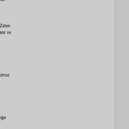
 Zaten
anır ve
 kimse
eğin