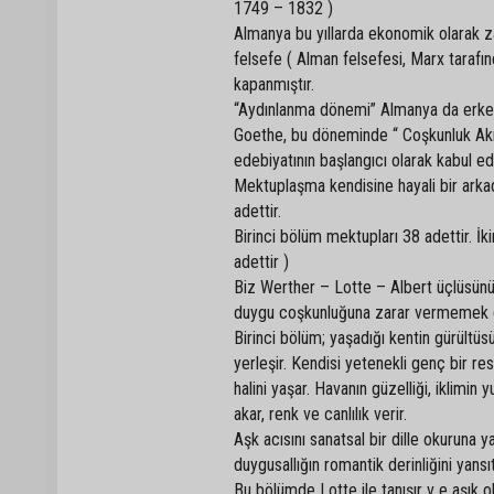
1749 – 1832 )
Almanya bu yıllarda ekonomik olarak za
felsefe ( Alman felsefesi, Marx tarafın
kapanmıştır.
“Aydınlanma dönemi” Almanya da erke
Goethe, bu döneminde “ Coşkunluk Akım
edebiyatının başlangıcı olarak kabul ed
Mektuplaşma kendisine hayali bir arkad
adettir.
Birinci bölüm mektupları 38 adettir. İk
adettir )
Biz Werther – Lotte – Albert üçlüsünü
duygu coşkunluğuna zarar vermemek 
Birinci bölüm; yaşadığı kentin gürültüs
yerleşir. Kendisi yetenekli genç bir res
halini yaşar. Havanın güzelliği, iklimin
akar, renk ve canlılık verir.
Aşk acısını sanatsal bir dille okuruna
duygusallığın romantik derinliğini yansıt
Bu bölümde Lotte ile tanışır v e aşık o