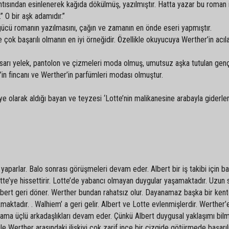
ısından esinlenerek kağıda dökülmüş, yazılmıştır. Hatta yazar bu roman i
 O bir aşk adamıdır.”
 gücü romanın yazılmasını, çağın ve zamanın en önde eseri yapmıştır.
çok başarılı olmanın en iyi örneğidir. Özellikle okuyucuya Werther’in acıla
, sarı yelek, pantolon ve çizmeleri moda olmuş, umutsuz aşka tutulan gen
r’in fincanı ve Werther’in parfümleri modası olmuştur.
ye olarak aldığı bayan ve teyzesi ‘Lotte’nin malikanesine arabayla giderler
e
yaparlar. Balo sonrası görüşmeleri devam eder. Albert bir iş takibi için ba
otte’ye hissettirir. Lotte’de yabancı olmayan duygular yaşamaktadır. Uzun 
a Albert geri döner. Werther bundan rahatsız olur. Dayanamaz başka bir ke
maktadır. . Walhiem’ a geri gelir. Albert ve Lotte evlenmişlerdir. Werther’
 ama üçlü arkadaşlıkları devam eder. Çünkü Albert duygusal yaklaşımı bil
le Werther arasındaki ilişkiyi çok zarif ince bir çizgide götürmede başarıl