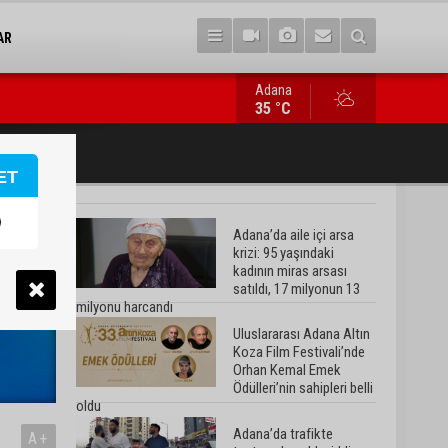
AR
Adana
Adana’da trafikte testereyle saldırı iddiası: Şüpheli tutuklandı
35 °C
ET
ı >
Adana’da aile içi arsa
krizi: 95 yaşındaki
kadının miras arsası
satıldı, 17 milyonun 13
milyonu harcandı
Uluslararası Adana Altın
Koza Film Festivali’nde
Orhan Kemal Emek
Ödülleri’nin sahipleri belli
oldu
Adana’da trafikte
A+