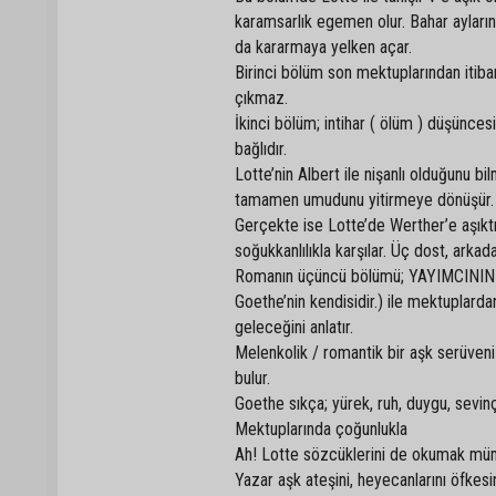
karamsarlık egemen olur. Bahar aylarının
da kararmaya yelken açar.
Birinci bölüm son mektuplarından itib
çıkmaz.
İkinci bölüm; intihar ( ölüm ) düşünces
bağlıdır.
Lotte’nin Albert ile nişanlı olduğunu b
tamamen umudunu yitirmeye dönüşür. Lot
Gerçekte ise Lotte’de Werther’e aşıktır
soğukkanlılıkla karşılar. Üç dost, arkada
Romanın üçüncü bölümü; YAYIMCININ O
Goethe’nin kendisidir.) ile mektuplard
geleceğini anlatır.
Melenkolik / romantik bir aşk serüveni
bulur.
Goethe sıkça; yürek, ruh, duygu, sevin
Mektuplarında çoğunlukla
Ah! Lotte sözcüklerini de okumak m
Yazar aşk ateşini, heyecanlarını öfkesin