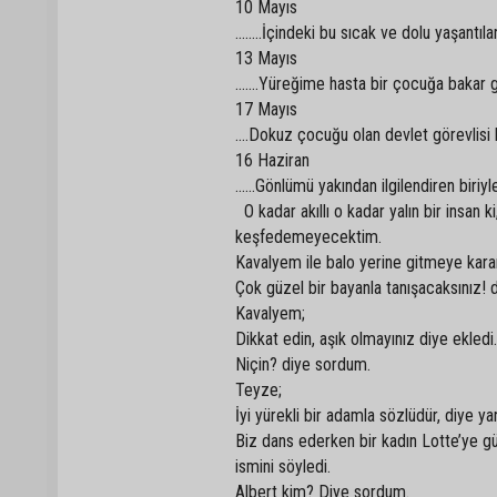
10 Mayıs
……..İçindeki bu sıcak ve dolu yaşantıla
13 Mayıs
…….Yüreğime hasta bir çocuğa bakar g
17 Mayıs
….Dokuz çocuğu olan devlet görevlisi b
16 Haziran
……Gönlümü yakından ilgilendiren biriyl
O kadar akıllı o kadar yalın bir insan
keşfedemeyecektim.
Kavalyem ile balo yerine gitmeye kara
Çok güzel bir bayanla tanışacaksınız! d
Kavalyem;
Dikkat edin, aşık olmayınız diye ekledi.
Niçin? diye sordum.
Teyze;
İyi yürekli bir adamla sözlüdür, diye yan
Biz dans ederken bir kadın Lotte’ye gül
ismini söyledi.
Albert kim? Diye sordum.