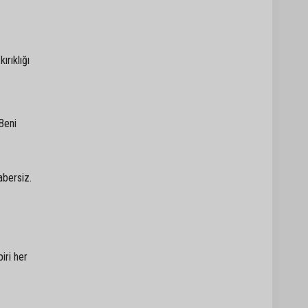
ırıklığı
Beni
abersiz.
iri her