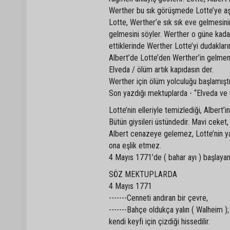
Werther bu sık görüşmede Lotte’ye aşkı
Lotte, Werther’e sık sık eve gelmesin
gelmesini söyler. Werther o güne kada
ettiklerinde Werther Lotte’yi dudaklar
Albert’de Lotte’den Werther’in gelmeme
Elveda / ölüm artık kapıdasın der.
Werther için ölüm yolculuğu başlamıştı
Son yazdığı mektuplarda - “Elveda ve
Lotte’nin elleriyle temizlediği, Albert
Bütün giysileri üstündedir. Mavi ceket,
Albert cenazeye gelemez, Lotte’nin ya
ona eşlik etmez.
4 Mayıs 1771’de ( bahar ayı ) başlayan
SÖZ MEKTUPLARDA
4 Mayıs 1771
-------Cenneti andıran bir çevre,
-------Bahçe oldukça yalın ( Walheim ); d
kendi keyfi için çizdiği hissedilir.