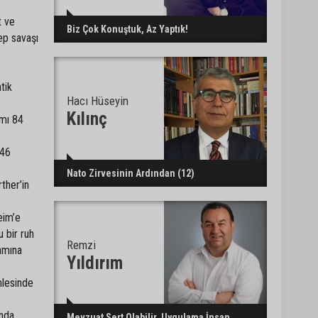
t ve
CHP Adana’da ilçe
Biz Çok Konuştuk, Az Yaptık!
ep savaşı
başkanlığı atamaları
netleşiyor
tik
Adana Büyükşehir Yaz
Hacı Hüseyin
Spor Okulları’nda 30 bin
Kılınç
amı 84
çocuk sporla buluştu
 46
Beşiktaş dosyasında iki
Nato Zirvesinin Ardından (12)
tahliye: Özcan Zenger ve
ther’in
Utku Caner Çaykara
serbest bırakıldı
eim’e
u bir ruh
Remzi
şamına
Yıldırım
mlesinde
ında
Mevzuat Sert Olabilir, Uygulama İnsan