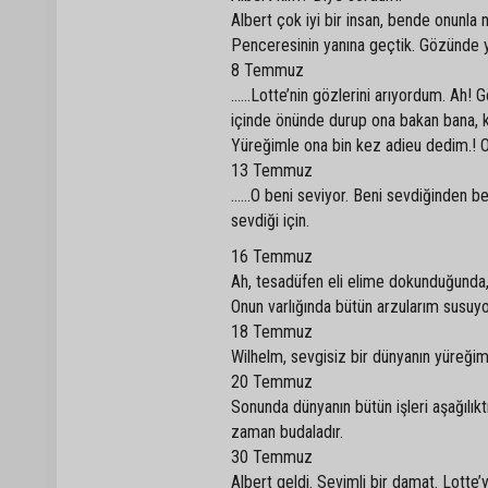
Albert çok iyi bir insan, bende onunla 
Penceresinin yanına geçtik. Gözünde yaş
8 Temmuz
……Lotte’nin gözlerini arıyordum. Ah! Göz
içinde önünde durup ona bakan bana, k
Yüreğimle ona bin kez adieu dedim.! O
13 Temmuz
……O beni seviyor. Beni sevdiğinden b
sevdiği için.
16 Temmuz
Ah, tesadüfen eli elime dokunduğunda, 
Onun varlığında bütün arzularım susuy
18 Temmuz
Wilhelm, sevgisiz bir dünyanın yüreğimi
20 Temmuz
Sonunda dünyanın bütün işleri aşağılıktı
zaman budaladır.
30 Temmuz
Albert geldi. Sevimli bir damat. Lotte