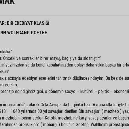
AMAK
R; BİR EDEBİYAT KLASİĞİ
HANN WOLFGANG GOETHE
ökülür.”
 Önceki ve sonrakiler birer arayış, kaçış ya da aldanıştır.”
n. Alın yazınızdan ya da kendi kabahatinizden dolayı daha yakın başka bir ar
lsun”
 bakış açısıyla edebiyat eserlerini tanıtmak düşüncesindeyim. Bu kez de tar
vam edelim.
ensip edindiğimiz gibi, o dönemin sosyo – kültürel – politik – ekonom
paratorluğu olarak Orta Avrupa da bugünkü bazı Avrupa ülkeleriyle birl
18 – 1648 yıllarında 30 yıl savaşları denilen Din savaşları ( mezhep ) yaş
n mezhebini benimserler. Katolik mezhebine karşı savaş açarlar ve başarı
er tarafından prensliklere ( monarşi ) bölünür. Goethe, Wahlheim prensliğind