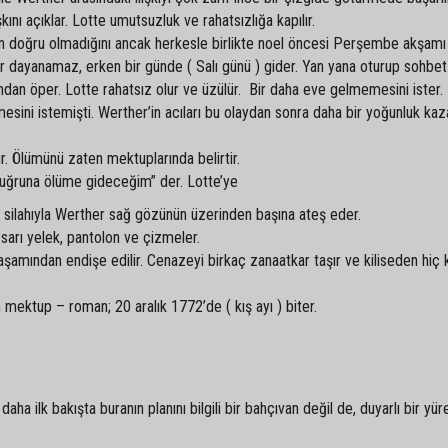
nı açıklar. Lotte umutsuzluk ve rahatsızlığa kapılır.
in doğru olmadığını ancak herkesle birlikte noel öncesi Perşembe akşamı
r dayanamaz, erken bir günde ( Salı günü ) gider. Yan yana oturup sohbet
ından öper. Lotte rahatsız olur ve üzülür. Bir daha eve gelmemesini ister.
sini istemişti. Werther’in acıları bu olaydan sonra daha bir yoğunluk kaz
r. Ölümünü zaten mektuplarında belirtir.
 uğruna ölüme gideceğim” der. Lotte’ye
’in silahıyla Werther sağ gözünün üzerinden başına ateş eder.
 sarı yelek, pantolon ve çizmeler.
şamından endişe edilir. Cenazeyi birkaç zanaatkar taşır ve kiliseden hiç
 mektup – roman; 20 aralık 1772’de ( kış ayı ) biter.
aha ilk bakışta buranın planını bilgili bir bahçıvan değil de, duyarlı bir yür