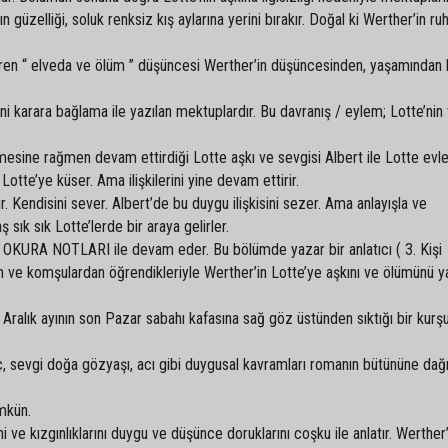
 güzelliği, soluk renksiz kış aylarına yerini bırakır. Doğal ki Werther’in ruh
aren “ elveda ve ölüm ” düşüncesi Werther’in düşüncesinden, yaşamından 
ini karara bağlama ile yazılan mektuplardır. Bu davranış / eylem; Lotte’ni
ilmesine rağmen devam ettirdiği Lotte aşkı ve sevgisi Albert ile Lotte evl
te’ye küser. Ama ilişkilerini yine devam ettirir.
. Kendisini sever. Albert’de bu duygu ilişkisini sezer. Ama anlayışla ve
ş sık sık Lotte’lerde bir araya gelirler.
KURA NOTLARI ile devam eder. Bu bölümde yazar bir anlatıcı ( 3. Kişi
an ve komşulardan öğrendikleriyle Werther’in Lotte’ye aşkını ve ölümünü y
 Aralık ayının son Pazar sabahı kafasına sağ göz üstünden sıktığı bir kurş
ç, sevgi doğa gözyaşı, acı gibi duygusal kavramları romanın bütününe dağı
ümkün.
i ve kızgınlıklarını duygu ve düşünce doruklarını coşku ile anlatır. Werther’i