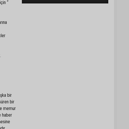
çin “
rına
çler
.
şka bir
süren bir
nte memur
e haber
mesine
ıdır.