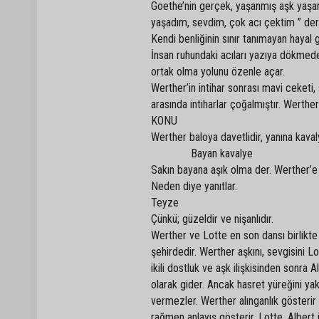
Goethe’nin gerçek, yaşanmış aşk yaşant
yaşadım, sevdim, çok acı çektim ” der.”
Kendi benliğinin sınır tanımayan hayal
İnsan ruhundaki acıları yazıya dökmede 
ortak olma yolunu özenle açar.
Werther’in intihar sonrası mavi ceketi
arasında intiharlar çoğalmıştır. Werthe
KONU
Werther baloya davetlidir, yanına kaval
Bayan kavalye
Sakın bayana aşık olma der. Werther’
Neden diye yanıtlar.
Teyze
Çünkü; güzeldir ve nişanlıdır.
Werther ve Lotte en son dansı birlikte 
şehirdedir. Werther aşkını, sevgisini L
ikili dostluk ve aşk ilişkisinden sonr
olarak gider. Ancak hasret yüreğini yak
vermezler. Werther alınganlık gösterir
rağmen anlayış gösterir. Lotte, Albert i