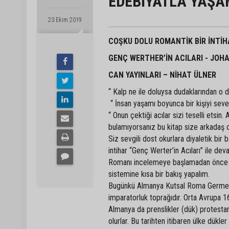
EDEBİYATLA YAŞ
23 Ekim 2019
COŞKU DOLU ROMANTİK BİR İNTİHA
GENÇ WERTHER’İN ACILARI - JO
CAN YAYINLARI – NİHAT ÜLNER
“ Kalp ne ile doluysa dudaklarından o d
“ İnsan yaşamı boyunca bir kişiyi sever.
“ Onun çektiği acılar sizi teselli etsi
bulamıyorsanız bu kitap size arkadaş o
Siz sevgili dost okurlara diyaletik bir
intihar “Genç Werter’in Acıları” ile de
Romanı incelemeye başlamadan önce pr
sistemine kısa bir bakış yapalım.
Bugünkü Almanya Kutsal Roma Germen im
imparatorluk toprağıdır. Orta Avrupa 16
Almanya da prenslikler (dük) protesta
olurlar. Bu tarihten itibaren ülke dükl