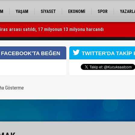
EM
YAŞAM
SİYASET
EKONOMİ
SPOR
YAZARL
miras arsası satıldı, 17 milyonun 13 milyonu harcandı
rhan Kemal Emek Ödülleri’nin sahipleri belli oldu
FACEBOOK'TA BEĞEN
TWITTER'DA TAKİP 
Yazarın Tüm Yazılar
kin
aha Gösterme
il.com