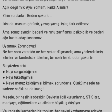
Açık değil mi?; Aynı Yöntem, Farklı Alanlar!
Zihin sorularla… Beden şekerle…
İkisi de: masum görünür, yavaş yavaş işler, fark edilmez
Ama sonuç aynıdır: bedeni ve ruhu zayıflamış, psikolojik ve bedeni
ağır hasta adayı insanımız...
Uyanmak Zorundayız!
Ne her soru zararlıdır ne her şeker düşmandır, ama yönlendirilmiş
zihinler ve kontrolsüz tüketim, bir nesli harab eder çökertir.
Bu yüzden artık:
● Neyi sorguladığımızı
● Neyi tükettiğimizi
● Neye maruz kaldığımızı bilmek zorundayız. Çünkü mesele ne
sadece sağlık ne de inanç!
Mesele, bir neslin iradesidir. Devletin ilgili kurumlarına, STK lara,
medyaya, eğitimcilere ve ailelere büyük iş düşüyor.
Ve iradesini kaybeden bir toplum, her şeyini kaybetmeye adaydır.