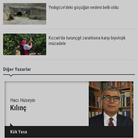
Yedigöze’deki göçüğün nedeni belli oldu
Kozan’da turunçgil zararlısına karşı biyolojik
mücadele
Yedigöze İçme Suyu Projesi çalışmalarında
Diğer Yazarlar
göçük: 1 işçi hayatını kaybetti
Yedigöze İçme Suyu Projesi çalışmalarında
Hacı Hüseyin
göçük meydana geldi
Kılınç
Müzeyyen Şevkin’den Çocuk Koruma Kanunu
Kök Yasa
Teklifi’ne eleştiri: “Öncelik ceza değil, önlemedir”