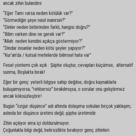
ancak zihin bulandırır.
“Eğer Tanrı varsa neden kötülük var?”
“Görmediğin şeye nasıl inanırsın?”
“Dinler neden birbirinden farklı, hangisi doğru?”
“Bilim varken dine ne gerek var?”
“Allah neden kendini açıkça göstermiyor?”
“Dindar insanlar neden kötü şeyler yapıyor?”
“Kur’an’da / kutsal metinlerde bilimsel hata var”
Fesat yöntemi çok açık : Şüphe oluştur, cevapları küçümse, alternatif
sunma, Boşlukta bırak!
Eğer bir genç: yeterli bilgiye sahip değilse, doğru kaynaklarla
buluşamıyorsa, "rehbersiz" bırakılmışsa, o sorular onu geliştirmez
ancak köksüzleştirir!
Bugün “özgür düşünce” adı altında dolaşıma sokulan birçok yaklaşım,
aslında bir düşünce üretimi değil; şüphe üretimidir.
Zihin açılıyor ama içi doldurulmuyor.
Çoğunlukla bilgi değil, belirsizlikte bırakıyor genç zihinleri.