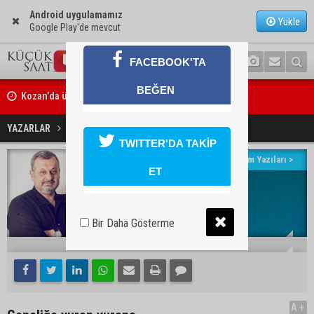
Android uygulamamız
Yükle
Google Play'de mevcut
FACEBOOK'TA
Kozan’da üreticilere yangın ve anız uyarısı
BEĞEN
Ceyhan’da yağlık ayçiçeği hasadı başladı
Gençliğe vuran vurana..
YAZARLAR
Vedat Kahyalar
TWITTER'DA TAKİP
Yazarın Tüm Yazıları >
ET
Vedat Kahyalar
E-posta:
Bir Daha Gösterme
16:19
07 Mayıs 2026
A+