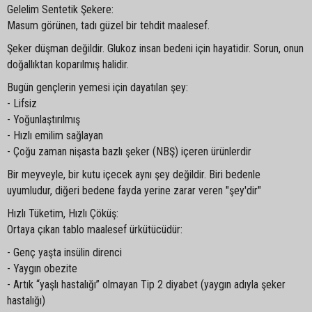
Gelelim Sentetik Şekere:
Masum görünen, tadı güzel bir tehdit maalesef.
Şeker düşman değildir. Glukoz insan bedeni için hayatidir. Sorun, onun
doğallıktan koparılmış halidir.
Bugün gençlerin yemesi için dayatılan şey:
- Lifsiz
- Yoğunlaştırılmış
- Hızlı emilim sağlayan
- Çoğu zaman nişasta bazlı şeker (NBŞ) içeren ürünlerdir
Bir meyveyle, bir kutu içecek aynı şey değildir. Biri bedenle
uyumludur, diğeri bedene fayda yerine zarar veren "şey'dir"
Hızlı Tüketim, Hızlı Çöküş:
Ortaya çıkan tablo maalesef ürkütücüdür:
- Genç yaşta insülin direnci
- Yaygın obezite
- Artık “yaşlı hastalığı” olmayan Tip 2 diyabet (yaygın adıyla şeker
hastalığı)