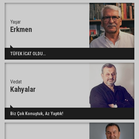
Yaşar
Adana’da sıcağın boyutu: Asfaltta yumurta pişti
Erkmen
Yeni Parti'de Seyhan İlçe Başkanlığına Mehmet
TÜFEK İCAT OLDU…
Şahin Gümüş getirildi
Vedat
Adanalı araştırmacı Burhan Eptemli CHP’de
Kahyalar
başkan yardımcısı oldu
Biz Çok Konuştuk, Az Yaptık!