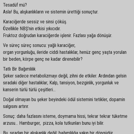
Tesadüf mü?
Asla! Bu, alışkanlıkların ve sistemin ürettiği sonuçtur.
Karaciğerde sessiz ve sinsi çöküş.
Özellikle NBŞ’nin etkisi yıkıcıdır.
Fruktoz doğrudan karaciğerde işlenir. Fazlası yağa dönüşür.
Ve süreç süreç sonucu: yağlı karaciğer,
organ yorgunluğu, ileride ciddi hastalıklar, henüz genç yaşta yorulan
bir beden, körpe genç ne kadar direnebilir?
Tatlı Bir Bağımlılık
Şeker sadece metabolizmayı değil, zihni de etkiler. Ardından gelsin
sıradaki diğer hastalıklar; Kalp, tansiyon, bezginlik, yorgunluk ve
kanserin türlü türlü çeşitleri...
Doğal olmayan bu şeker beyindeki ödül sistemini tetikler, dopamin
salgısını artırır.
Sonuç: daha fazlasını isteme, doymama hissi, tekrar tekrar tüketme
arzusu... Hamburger, pizza, kola tutkunları bunu iyi bilir.
Bu, sıradan bir alışkanlık değil; bağımlılığa yakın bir döngüdür.