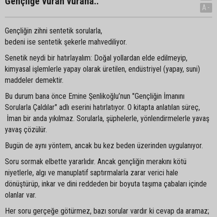
Gençliğe vuran vurana..
A-
Gençliğin zihni sentetik sorularla,
bedeni ise sentetik şekerle mahvediliyor.
Senetik neydi bir hatırlayalım: Doğal yollardan elde edilmeyip,
kimyasal işlemlerle yapay olarak üretilen, endüstriyel (yapay, suni)
maddeler demektir.
Bu durum bana önce Emine Şenlikoğlu’nun "Gençliğin İmanını
Sorularla Çaldılar" adlı eserini hatırlatıyor. O kitapta anlatılan süreç,
İman bir anda yıkılmaz. Sorularla, şüphelerle, yönlendirmelerle yavaş
yavaş çözülür.
Bugün de aynı yöntem, ancak bu kez beden üzerinden uygulanıyor.
Soru sormak elbette yararlıdır. Ancak gençliğin merakını kötü
niyetlerle, algı ve manuplatif saptırmalarla zarar verici hale
dönüştürüp, inkar ve dini reddeden bir boyuta taşıma çabaları içinde
olanlar var.
Her soru gerçeğe götürmez, bazı sorular vardır ki cevap da aramaz;