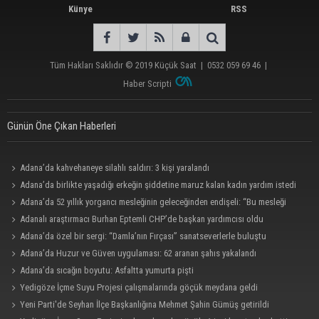
Künye
RSS
Tüm Hakları Saklıdır © 2019
Küçük Saat
|
0532 059 69 46
|
Haber Scripti
Günün Öne Çıkan Haberleri
Adana’da kahvehaneye silahlı saldırı: 3 kişi yaralandı
Adana’da birlikte yaşadığı erkeğin şiddetine maruz kalan kadın yardım istedi
Adana’da 52 yıllık yorgancı mesleğinin geleceğinden endişeli: “Bu mesleği
çocuğuma bile öğretemedim”
Adanalı araştırmacı Burhan Eptemli CHP’de başkan yardımcısı oldu
Adana’da özel bir sergi: “Damla’nın Fırçası” sanatseverlerle buluştu
Adana’da Huzur ve Güven uygulaması: 62 aranan şahıs yakalandı
Adana’da sıcağın boyutu: Asfaltta yumurta pişti
Yedigöze İçme Suyu Projesi çalışmalarında göçük meydana geldi
Yeni Parti'de Seyhan İlçe Başkanlığına Mehmet Şahin Gümüş getirildi